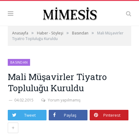
»
»
»
Anasayfa
Haber - Söyleşi
Basından
Mali Müşavirler
Tiyatro Topluluğu Kuruldu
BASINDAN
Mali Müşavirler Tiyatro
Topluluğu Kuruldu
04.02.2015
Yorum yapılmamış
Tweet
Paylaş
Pinterest
+