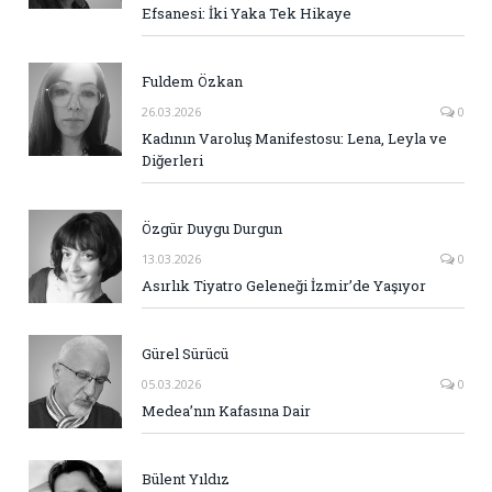
Efsanesi: İki Yaka Tek Hikaye
Fuldem Özkan
26.03.2026
0
Kadının Varoluş Manifestosu: Lena, Leyla ve
Diğerleri
Özgür Duygu Durgun
13.03.2026
0
Asırlık Tiyatro Geleneği İzmir’de Yaşıyor
Gürel Sürücü
05.03.2026
0
Medea’nın Kafasına Dair
Bülent Yıldız