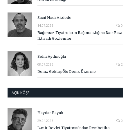
Sacit Hadi Akdede
14.07.2026
0
Bağımsız Tiyatroların Bağımsızlığına Dair Bazı
İktisadi Gözlemler
Selin Aydınoğlu
08.07.2026
2
Deniz Göktaş Ölü Deniz Üzerine
AÇIK KÖŞE
Haydar Bayak
29.04.2026
0
İzmir Devlet Tiyatrosu’ndan Rembetiko