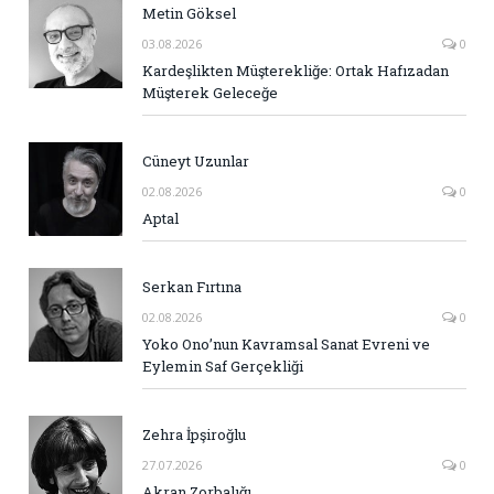
Metin Göksel
03.08.2026
0
Kardeşlikten Müşterekliğe: Ortak Hafızadan
Müşterek Geleceğe
Cüneyt Uzunlar
02.08.2026
0
Aptal
Serkan Fırtına
02.08.2026
0
Yoko Ono’nun Kavramsal Sanat Evreni ve
Eylemin Saf Gerçekliği
Zehra İpşiroğlu
27.07.2026
0
Akran Zorbalığı