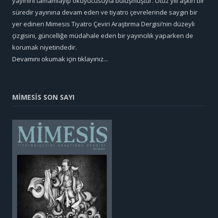
yayınını tamamlayıp okuyucusuyla buluşmuştur. Otuz yılı aşkın bir
süredir yayınına devam eden ve tiyatro çevrelerinde saygın bir
yer edinen Mimesis Tiyatro Çeviri Araştırma Dergisi’nin düzeyli
çizgisini, güncelliğe müdahale eden bir yayıncılık yaparken de
korumak niyetindedir.
Devamını okumak için tıklayınız...
MİMESİS SON SAYI