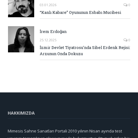
03.01.2026
0
“Kanlı Kabare” Oyununun Esbabı Mucibesi
İrem Erdoğan
25.12.2025
0
İzmir Devlet Tiyatrosu’nda Sibel Erdenk Rejisi:
Arzunun Onda Dokuzu
HAKKIMIZDA
Mimesis Sahne Sanatları Portali 2010 yılının Nisan ayında test