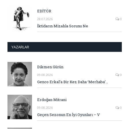
EDİTÖR
28.07.2026
0
İktidarın Mizahla Sorunu Ne
YAZARLAR
Dikmen Gürün
09.08.2026
0
Genco Erkal’a Bir Kez Daha ‘Merhaba’…
Erdoğan Mitrani
09.08.2026
0
Geçen Sezonun En İyi Oyunları – V