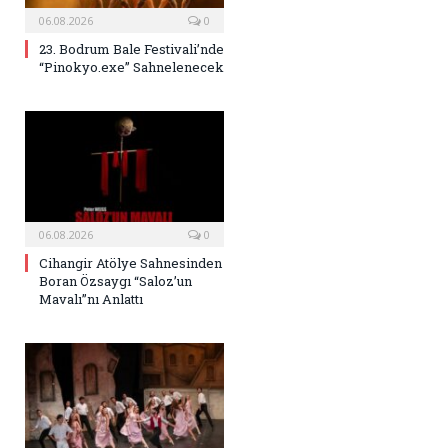
06.08.2026
0
23. Bodrum Bale Festivali’nde
“Pinokyo.exe” Sahnelenecek
06.08.2026
0
Cihangir Atölye Sahnesinden
Boran Özsaygı “Saloz’un
Mavalı”nı Anlattı