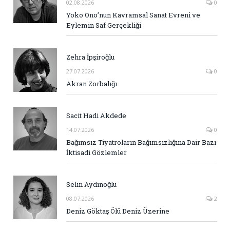
02.08.2026
0
Yoko Ono’nun Kavramsal Sanat Evreni ve
Eylemin Saf Gerçekliği
Zehra İpşiroğlu
27.07.2026
0
Akran Zorbalığı
Sacit Hadi Akdede
14.07.2026
0
Bağımsız Tiyatroların Bağımsızlığına Dair Bazı
İktisadi Gözlemler
Selin Aydınoğlu
08.07.2026
2
Deniz Göktaş Ölü Deniz Üzerine