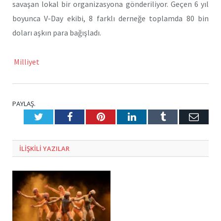
savaşan lokal bir organizasyona gönderiliyor. Geçen 6 yıl
boyunca V-Day ekibi, 8 farklı derneğe toplamda 80 bin
doları aşkın para bağışladı.
Milliyet
PAYLAŞ.
Twitter
Facebook
Pinterest
LinkedIn
Tumblr
E-
Posta
ILIŞKILI
YAZILAR