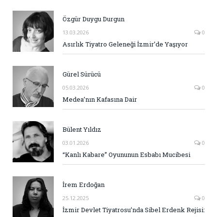
Özgür Duygu Durgun
13.03.2026
0
Asırlık Tiyatro Geleneği İzmir’de Yaşıyor
Gürel Sürücü
05.03.2026
0
Medea’nın Kafasına Dair
Bülent Yıldız
03.01.2026
0
“Kanlı Kabare” Oyununun Esbabı Mucibesi
İrem Erdoğan
25.12.2025
0
İzmir Devlet Tiyatrosu’nda Sibel Erdenk Rejisi: