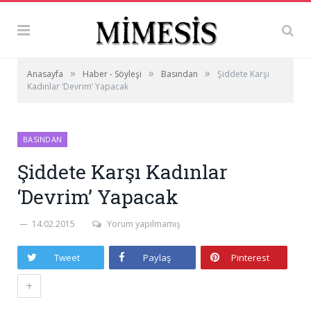
»
»
»
Anasayfa
Haber - Söyleşi
Basından
Şiddete Karşı
Kadınlar ‘Devrim’ Yapacak
BASINDAN
Şiddete Karşı Kadınlar
‘Devrim’ Yapacak
14.02.2015
Yorum yapılmamış
Tweet
Paylaş
Pinterest
+