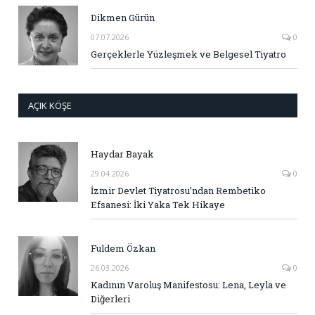
Dikmen Gürün
07.07.2026
0
Gerçeklerle Yüzleşmek ve Belgesel Tiyatro
AÇIK KÖŞE
Haydar Bayak
29.04.2026
0
İzmir Devlet Tiyatrosu’ndan Rembetiko
Efsanesi: İki Yaka Tek Hikaye
Fuldem Özkan
26.03.2026
0
Kadının Varoluş Manifestosu: Lena, Leyla ve
Diğerleri