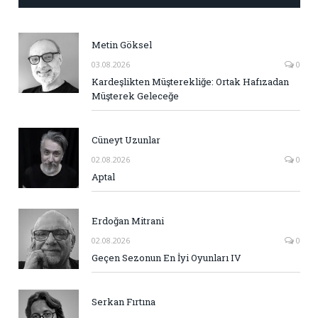
Metin Göksel
03.08.2026
0
Kardeşlikten Müşterekliğe: Ortak Hafızadan
Müşterek Geleceğe
Cüneyt Uzunlar
02.08.2026
0
Aptal
Erdoğan Mitrani
02.08.2026
0
Geçen Sezonun En İyi Oyunları IV
Serkan Fırtına