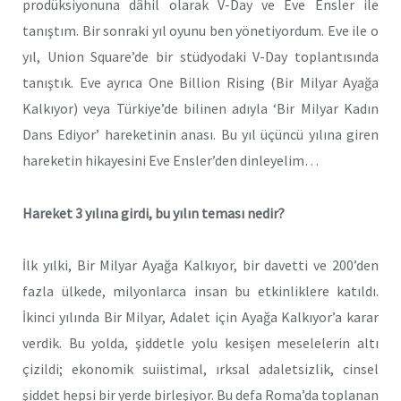
prodüksiyonuna dâhil olarak V-Day ve Eve Ensler ile
tanıştım. Bir sonraki yıl oyunu ben yönetiyordum. Eve ile o
yıl, Union Square’de bir stüdyodaki V-Day toplantısında
tanıştık. Eve ayrıca One Billion Rising (Bir Milyar Ayağa
Kalkıyor) veya Türkiye’de bilinen adıyla ‘Bir Milyar Kadın
Dans Ediyor’ hareketinin anası. Bu yıl üçüncü yılına giren
hareketin hikayesini Eve Ensler’den dinleyelim…
Hareket 3 yılına girdi, bu yılın teması nedir?
İlk yılki, Bir Milyar Ayağa Kalkıyor, bir davetti ve 200’den
fazla ülkede, milyonlarca insan bu etkinliklere katıldı.
İkinci yılında Bir Milyar, Adalet için Ayağa Kalkıyor’a karar
verdik. Bu yolda, şiddetle yolu kesişen meselelerin altı
çizildi; ekonomik suiistimal, ırksal adaletsizlik, cinsel
şiddet hepsi bir yerde birleşiyor. Bu defa Roma’da toplanan