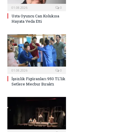
01.08.2026
0
Usta Oyuncu Can Kolukısa
Hayata Veda Etti
01.08.2026
0
İşsizlik Figüranları 950 TL’lik
Setlere Mecbur Bıraktı