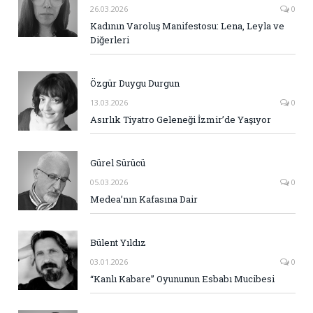
26.03.2026
0
Kadının Varoluş Manifestosu: Lena, Leyla ve
Diğerleri
Özgür Duygu Durgun
13.03.2026
0
Asırlık Tiyatro Geleneği İzmir’de Yaşıyor
Gürel Sürücü
05.03.2026
0
Medea’nın Kafasına Dair
Bülent Yıldız
03.01.2026
0
“Kanlı Kabare” Oyununun Esbabı Mucibesi