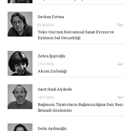
Serkan Fırtına
02.08.2026
0
Yoko Ono’nun Kavramsal Sanat Evreni ve
Eylemin Saf Gerçekliği
Zehra İpşiroğlu
27.07.2026
0
Akran Zorbalığı
Sacit Hadi Akdede
14.07.2026
0
Bağımsız Tiyatroların Bağımsızlığına Dair Bazı
İktisadi Gözlemler
Selin Aydınoğlu