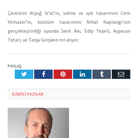
Çevirisini Atyuğ İz’at’ın, sahne ve ışık tasarımını Cem
Yılmazer’in, kostüm tasarımını Nihal Kaplangı’nın
gerçekleştirdiği oyunda Sevil Akı, Edip Tepeli, Ayşecan
Tatari, ve Tanju Girişken rol alıyor.
PAYLAŞ.
Twitter
Facebook
Pinterest
LinkedIn
Tumblr
E-
Posta
ILIŞKILI
YAZILAR