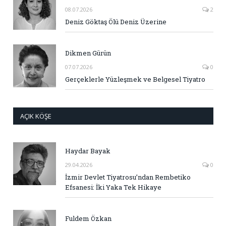
08.07.2026
2
Deniz Göktaş Ölü Deniz Üzerine
Dikmen Gürün
07.07.2026
0
Gerçeklerle Yüzleşmek ve Belgesel Tiyatro
AÇIK KÖŞE
Haydar Bayak
29.04.2026
0
İzmir Devlet Tiyatrosu’ndan Rembetiko
Efsanesi: İki Yaka Tek Hikaye
Fuldem Özkan