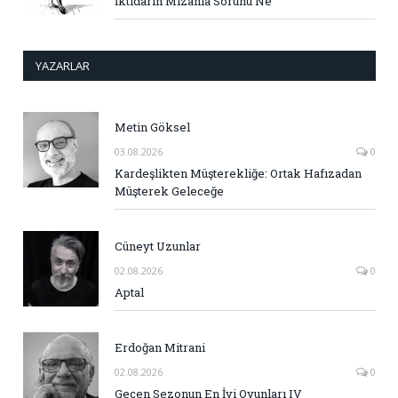
İktidarın Mizahla Sorunu Ne
YAZARLAR
Metin Göksel
03.08.2026
0
Kardeşlikten Müşterekliğe: Ortak Hafızadan
Müşterek Geleceğe
Cüneyt Uzunlar
02.08.2026
0
Aptal
Erdoğan Mitrani
02.08.2026
0
Geçen Sezonun En İyi Oyunları IV