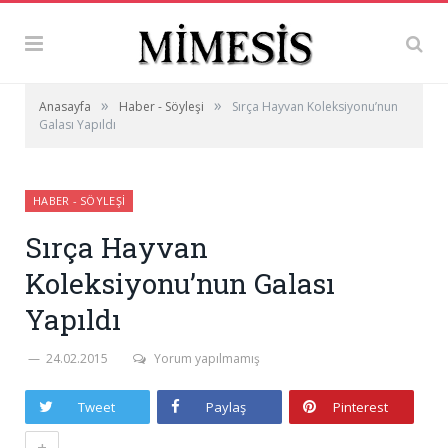
»
»
Anasayfa
Haber - Söyleşi
Sırça Hayvan Koleksiyonu’nun
Galası Yapıldı
HABER - SÖYLEŞI
Sırça Hayvan
Koleksiyonu’nun Galası
Yapıldı
24.02.2015
Yorum yapılmamış
Tweet
Paylaş
Pinterest
+