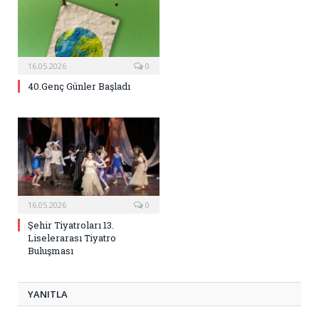
16.05.2026
0
40.Genç Günler Başladı
16.05.2026
0
Şehir Tiyatroları 13.
Liselerarası Tiyatro
Buluşması
YANITLA