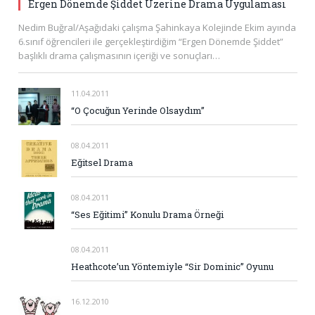
Ergen Dönemde Şiddet Üzerine Drama Uygulaması
Nedim Buğral/Aşağıdaki çalışma Şahinkaya Kolejinde Ekim ayında
6.sınıf öğrencileri ile gerçekleştirdiğim “Ergen Dönemde Şiddet”
başlıklı drama çalışmasının içeriği ve sonuçları…
11.04.2011
“O Çocuğun Yerinde Olsaydım”
08.04.2011
Eğitsel Drama
08.04.2011
“Ses Eğitimi” Konulu Drama Örneği
08.04.2011
Heathcote’un Yöntemiyle “Sir Dominic” Oyunu
16.12.2010