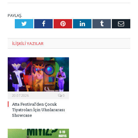
PAYLAŞ.
Twitter
Facebook
Pinterest
LinkedIn
Tumblr
E-
Posta
ILIŞKILI
YAZILAR
20.07.2026
0
Atta Festival’den Çocuk
Tiyatroları İçin Uluslararası
Showcase