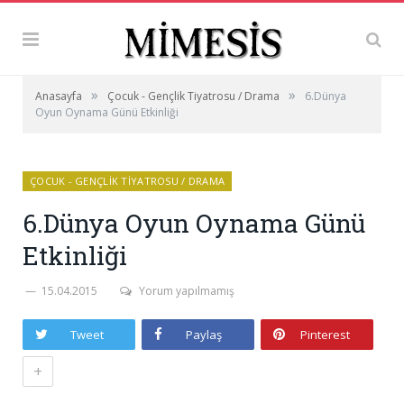
»
»
Anasayfa
Çocuk - Gençlik Tiyatrosu / Drama
6.Dünya
Oyun Oynama Günü Etkinliği
ÇOCUK - GENÇLIK TIYATROSU / DRAMA
6.Dünya Oyun Oynama Günü
Etkinliği
15.04.2015
Yorum yapılmamış
Tweet
Paylaş
Pinterest
+