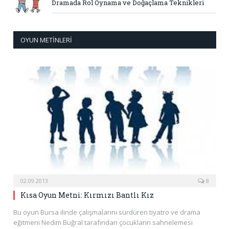
Dramada Rol Oynama ve Doğaçlama Teknikleri
OYUN METINLERI
02.09.2013
8
Kısa Oyun Metni: Kırmızı Bantlı Kız
Bu oyun Bursa ilinde çalışmalarını sürdüren tiyatro ve drama
eğitmeni Nedim Buğral tarafından çocukların sahnelemesi