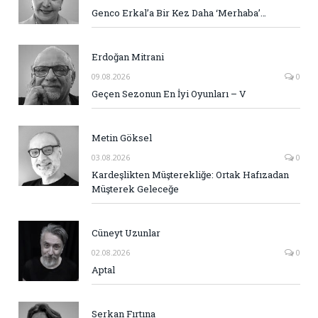
Genco Erkal’a Bir Kez Daha ‘Merhaba’…
Erdoğan Mitrani
09.08.2026
0
Geçen Sezonun En İyi Oyunları – V
Metin Göksel
03.08.2026
0
Kardeşlikten Müşterekliğe: Ortak Hafızadan
Müşterek Geleceğe
Cüneyt Uzunlar
02.08.2026
0
Aptal
Serkan Fırtına