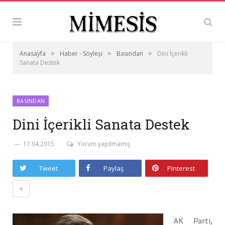
»
»
»
Anasayfa
Haber - Söyleşi
Basından
Dini İçerikli
Sanata Destek
BASINDAN
Dini İçerikli Sanata Destek
17.04.2015
Yorum yapılmamış
Tweet
Paylaş
Pinterest
+
AK Parti,