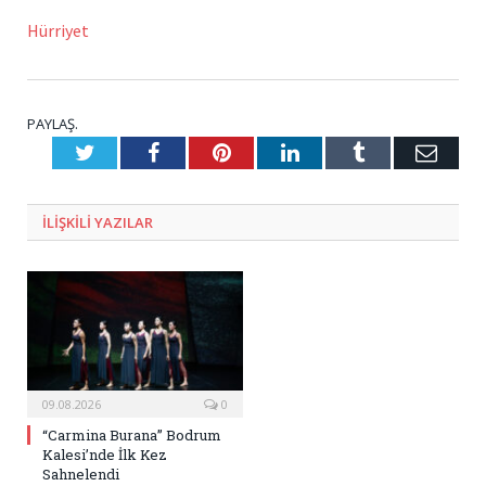
Hürriyet
PAYLAŞ.
Twitter
Facebook
Pinterest
LinkedIn
Tumblr
E-
Posta
ILIŞKILI
YAZILAR
09.08.2026
0
“Carmina Burana” Bodrum
Kalesi’nde İlk Kez
Sahnelendi