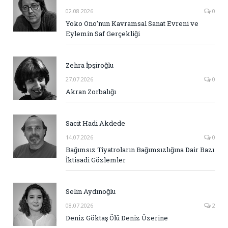
02.08.2026
0
Yoko Ono’nun Kavramsal Sanat Evreni ve
Eylemin Saf Gerçekliği
Zehra İpşiroğlu
27.07.2026
0
Akran Zorbalığı
Sacit Hadi Akdede
14.07.2026
0
Bağımsız Tiyatroların Bağımsızlığına Dair Bazı
İktisadi Gözlemler
Selin Aydınoğlu
08.07.2026
2
Deniz Göktaş Ölü Deniz Üzerine