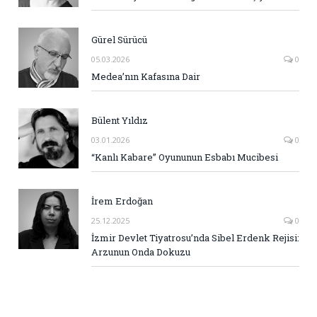
Gürel Sürücü
05.03.2026
0
Medea’nın Kafasına Dair
Bülent Yıldız
03.01.2026
0
“Kanlı Kabare” Oyununun Esbabı Mucibesi
İrem Erdoğan
25.12.2025
0
İzmir Devlet Tiyatrosu’nda Sibel Erdenk Rejisi:
Arzunun Onda Dokuzu