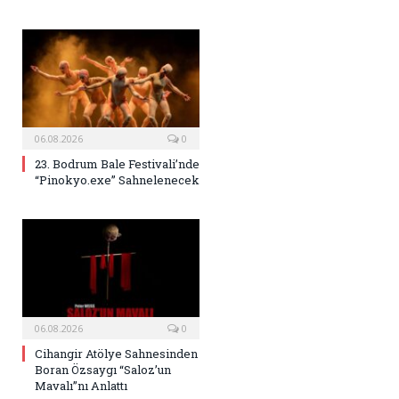
06.08.2026
0
23. Bodrum Bale Festivali’nde
“Pinokyo.exe” Sahnelenecek
06.08.2026
0
Cihangir Atölye Sahnesinden
Boran Özsaygı “Saloz’un
Mavalı”nı Anlattı