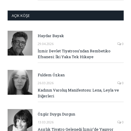
AÇIK KÖŞE
Haydar Bayak
29.04.2026
0
İzmir Devlet Tiyatrosu’ndan Rembetiko
Efsanesi: İki Yaka Tek Hikaye
Fuldem Özkan
26.03.2026
0
Kadının Varoluş Manifestosu: Lena, Leyla ve
Diğerleri
Özgür Duygu Durgun
13.03.2026
0
Asırlık Tiyatro Geleneği İzmir’de Yaşıyor