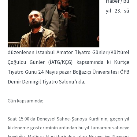
Haber / Bu
yıl 23. sü
düzenlenen İstanbul Amatör Tiyatro Günleri/Kültürel
Çoğulcu Günler (İATG/KÇG) kapsamında ki Kürtçe
Tiyatro Günü 24 Mayıs pazar Boğaziçi Üniversitesi ÖFB
Demir Demirgil Tiyatro Salonu’nda.
Gün kapsamında;
Saat 15.00’da Deneysel Sahne-Şanoya Kurdi’nin, geçen yıl
ki deneme gösteriminin ardından bu yıl tamamını sahneye
koyduğu, Moliere klasiklerinden olan Nexweşiye Nexweşi