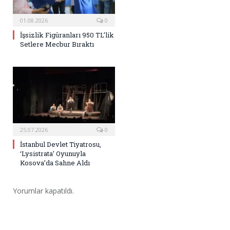
01.08.2026
0
İşsizlik Figüranları 950 TL’lik
Setlere Mecbur Bıraktı
25.07.2026
0
İstanbul Devlet Tiyatrosu,
‘Lysistrata’ Oyunuyla
Kosova’da Sahne Aldı
Yorumlar kapatıldı.