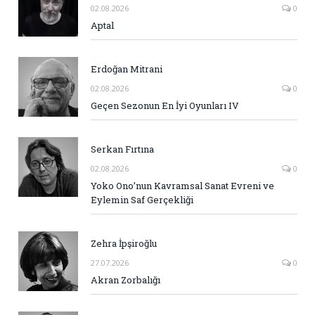
02.08.2026
0
Aptal
Erdoğan Mitrani
02.08.2026
0
Geçen Sezonun En İyi Oyunları IV
Serkan Fırtına
02.08.2026
0
Yoko Ono’nun Kavramsal Sanat Evreni ve
Eylemin Saf Gerçekliği
Zehra İpşiroğlu
27.07.2026
0
Akran Zorbalığı