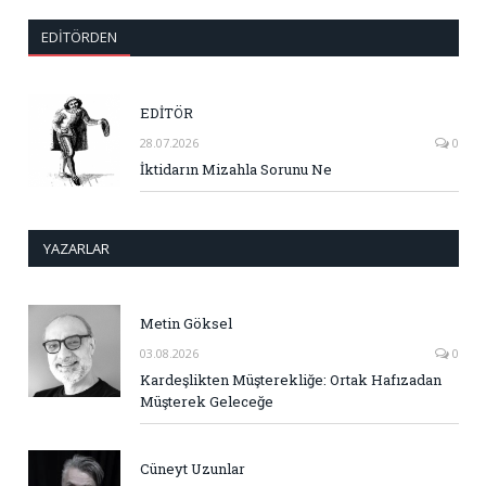
EDITÖRDEN
EDİTÖR
28.07.2026
0
İktidarın Mizahla Sorunu Ne
YAZARLAR
Metin Göksel
03.08.2026
0
Kardeşlikten Müşterekliğe: Ortak Hafızadan
Müşterek Geleceğe
Cüneyt Uzunlar