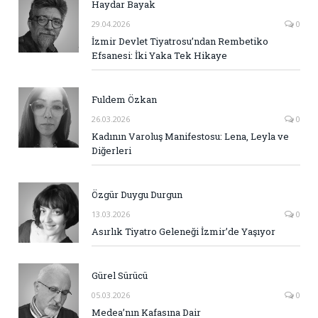
Haydar Bayak
29.04.2026
0
İzmir Devlet Tiyatrosu’ndan Rembetiko
Efsanesi: İki Yaka Tek Hikaye
Fuldem Özkan
26.03.2026
0
Kadının Varoluş Manifestosu: Lena, Leyla ve
Diğerleri
Özgür Duygu Durgun
13.03.2026
0
Asırlık Tiyatro Geleneği İzmir’de Yaşıyor
Gürel Sürücü
05.03.2026
0
Medea’nın Kafasına Dair