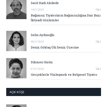
Sacit Hadi Akdede
14.07.2026
0
Bağımsız Tiyatroların Bağımsızlığına Dair Bazı
İktisadi Gözlemler
Selin Aydınoğlu
08.07.2026
2
Deniz Göktaş Ölü Deniz Üzerine
Dikmen Gürün
07.07.2026
0
Gerçeklerle Yüzleşmek ve Belgesel Tiyatro
AÇIK KÖŞE