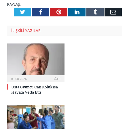
PAYLAŞ.
Twitter
Facebook
Pinterest
LinkedIn
Tumblr
E-
Posta
ILIŞKILI
YAZILAR
01.08.2026
0
Usta Oyuncu Can Kolukısa
Hayata Veda Etti