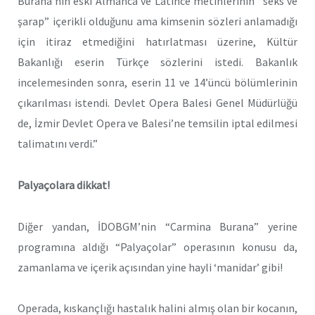
Burana’nın eski Almanca ve Latince metinlerinin “seks ve
şarap” içerikli olduğunu ama kimsenin sözleri anlamadığı
için itiraz etmediğini hatırlatması üzerine, Kültür
Bakanlığı eserin Türkçe sözlerini istedi. Bakanlık
incelemesinden sonra, eserin 11 ve 14’üncü bölümlerinin
çıkarılması istendi. Devlet Opera Balesi Genel Müdürlüğü
de, İzmir Devlet Opera ve Balesi’ne temsilin iptal edilmesi
talimatını verdi.”
Palyaçolara dikkat!
Diğer yandan, İDOBGM’nin “Carmina Burana” yerine
programına aldığı “Palyaçolar” operasının konusu da,
zamanlama ve içerik açısından yine hayli ‘manidar’ gibi!
Operada, kıskançlığı hastalık halini almış olan bir kocanın,