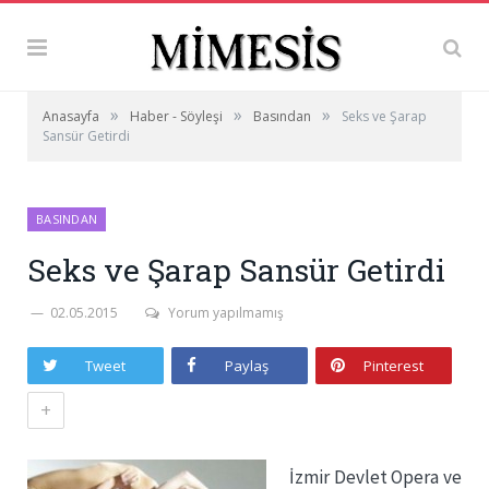
»
»
»
Anasayfa
Haber - Söyleşi
Basından
Seks ve Şarap
Sansür Getirdi
BASINDAN
Seks ve Şarap Sansür Getirdi
02.05.2015
Yorum yapılmamış
Tweet
Paylaş
Pinterest
+
İzmir Devlet Opera ve