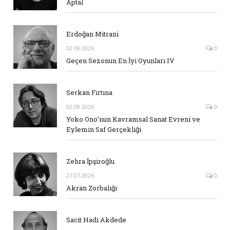
Aptal
Erdoğan Mitrani
02.08.2026
0
Geçen Sezonun En İyi Oyunları IV
Serkan Fırtına
02.08.2026
0
Yoko Ono’nun Kavramsal Sanat Evreni ve
Eylemin Saf Gerçekliği
Zehra İpşiroğlu
27.07.2026
0
Akran Zorbalığı
Sacit Hadi Akdede