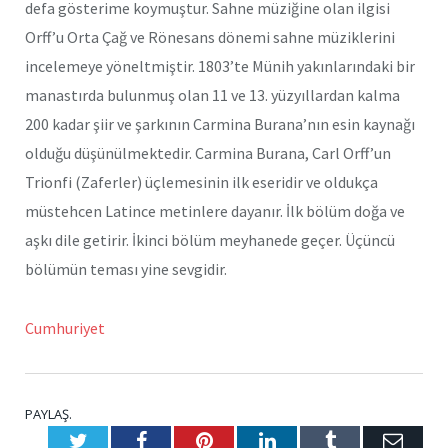
defa gösterime koymuştur. Sahne müziğine olan ilgisi
Orff’u Orta Çağ ve Rönesans dönemi sahne müziklerini
incelemeye yöneltmiştir. 1803’te Münih yakınlarındaki bir
manastırda bulunmuş olan 11 ve 13. yüzyıllardan kalma
200 kadar şiir ve şarkının Carmina Burana’nın esin kaynağı
olduğu düşünülmektedir. Carmina Burana, Carl Orff’un
Trionfi (Zaferler) üçlemesinin ilk eseridir ve oldukça
müstehcen Latince metinlere dayanır. İlk bölüm doğa ve
aşkı dile getirir. İkinci bölüm meyhanede geçer. Üçüncü
bölümün teması yine sevgidir.
Cumhuriyet
PAYLAŞ.
Twitter
Facebook
Pinterest
LinkedIn
Tumblr
E-