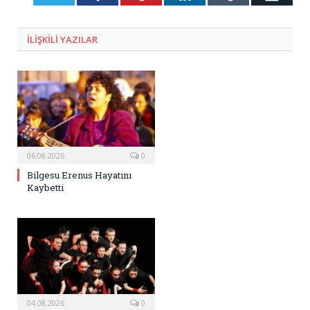
Posta
ILIŞKILI
YAZILAR
06.08.2026
0
Bilgesu Erenus Hayatını
Kaybetti
04.08.2026
0