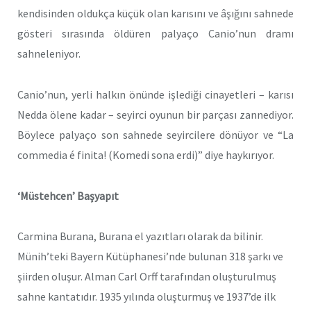
kendisinden oldukça küçük olan karısını ve âşığını sahnede
gösteri sırasında öldüren palyaço Canio’nun dramı
sahneleniyor.
Canio’nun, yerli halkın önünde işlediği cinayetleri – karısı
Nedda ölene kadar – seyirci oyunun bir parçası zannediyor.
Böylece palyaço son sahnede seyircilere dönüyor ve “La
commedia é finita! (Komedi sona erdi)” diye haykırıyor.
‘Müstehcen’ Başyapıt
Carmina Burana, Burana el yazıtları olarak da bilinir.
Münih’teki Bayern Kütüphanesi’nde bulunan 318 şarkı ve
şiirden oluşur. Alman Carl Orff tarafından oluşturulmuş
sahne kantatıdır. 1935 yılında oluşturmuş ve 1937’de ilk