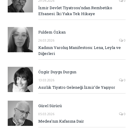
29.04.2026
0
İzmir Devlet Tiyatrosu’ndan Rembetiko
Efsanesi: İki Yaka Tek Hikaye
Fuldem Özkan
26.03.2026
0
Kadının Varoluş Manifestosu: Lena, Leyla ve
Diğerleri
Özgür Duygu Durgun
13.03.2026
0
Asırlık Tiyatro Geleneği İzmir’de Yaşıyor
Gürel Sürücü
05.03.2026
0
Medea’nın Kafasına Dair