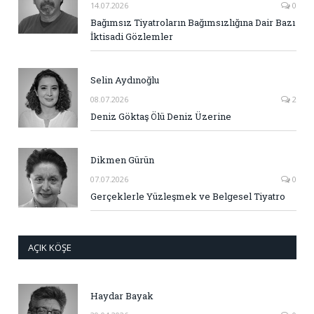
14.07.2026
0
Bağımsız Tiyatroların Bağımsızlığına Dair Bazı
İktisadi Gözlemler
Selin Aydınoğlu
08.07.2026
2
Deniz Göktaş Ölü Deniz Üzerine
Dikmen Gürün
07.07.2026
0
Gerçeklerle Yüzleşmek ve Belgesel Tiyatro
AÇIK KÖŞE
Haydar Bayak