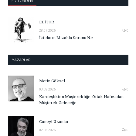
EDITÖRDEN
EDİTÖR
28.07.2026
0
İktidarın Mizahla Sorunu Ne
YAZARLAR
Metin Göksel
03.08.2026
0
Kardeşlikten Müşterekliğe: Ortak Hafızadan
Müşterek Geleceğe
Cüneyt Uzunlar
02.08.2026
0