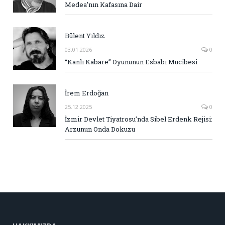
Medea’nın Kafasına Dair
Bülent Yıldız
03.01.2026
0
“Kanlı Kabare” Oyununun Esbabı Mucibesi
İrem Erdoğan
25.12.2025
0
İzmir Devlet Tiyatrosu’nda Sibel Erdenk Rejisi:
Arzunun Onda Dokuzu