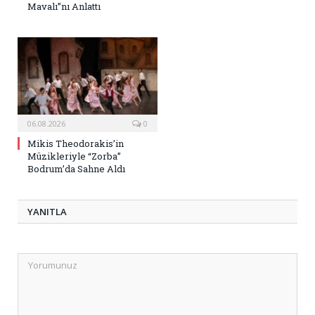
Mavalı”nı Anlattı
06.08.2026
0
Mikis Theodorakis’in
Müzikleriyle “Zorba”
Bodrum’da Sahne Aldı
YANITLA