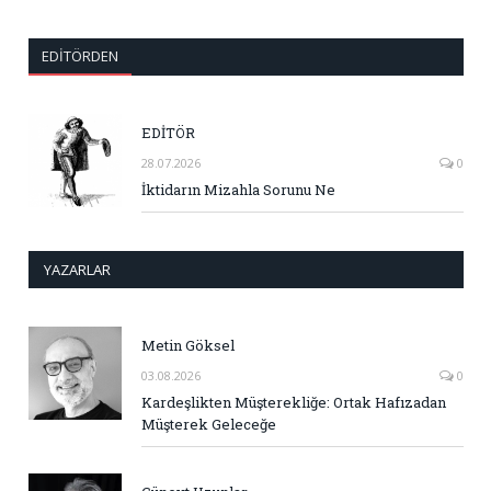
EDITÖRDEN
EDİTÖR
28.07.2026
0
İktidarın Mizahla Sorunu Ne
YAZARLAR
Metin Göksel
03.08.2026
0
Kardeşlikten Müşterekliğe: Ortak Hafızadan
Müşterek Geleceğe