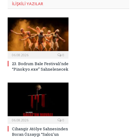
ILIŞKILI
YAZILAR
06.08.2026
0
23. Bodrum Bale Festivali’nde
“Pinokyo.exe” Sahnelenecek
06.08.2026
0
Cihangir Atölye Sahnesinden
Boran Özsaygı “Saloz’un