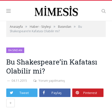
»
»
»
Anasayfa
Haber - Söyleşi
Basından
Bu
Shakespeare’in Kafatası Olabilir mi?
BASINDAN
Bu Shakespeare’in Kafatası
Olabilir mi?
04.11.2015
Yorum yapılmamış
Tweet
Paylaş
Pinterest
+