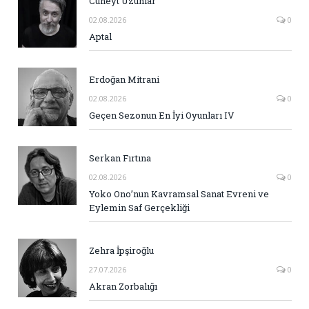
Cüneyt Uzunlar
02.08.2026
0
Aptal
Erdoğan Mitrani
02.08.2026
0
Geçen Sezonun En İyi Oyunları IV
Serkan Fırtına
02.08.2026
0
Yoko Ono’nun Kavramsal Sanat Evreni ve
Eylemin Saf Gerçekliği
Zehra İpşiroğlu
27.07.2026
0
Akran Zorbalığı