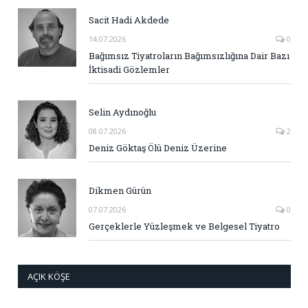
Sacit Hadi Akdede
14.07.2026
0
Bağımsız Tiyatroların Bağımsızlığına Dair Bazı
İktisadi Gözlemler
Selin Aydınoğlu
08.07.2026
2
Deniz Göktaş Ölü Deniz Üzerine
Dikmen Gürün
07.07.2026
0
Gerçeklerle Yüzleşmek ve Belgesel Tiyatro
AÇIK KÖŞE