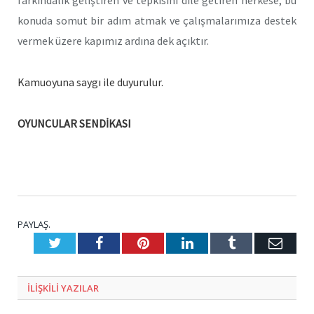
farkındalık geliştiren ve tepkisini dile getiren herkese, bu
konuda somut bir adım atmak ve çalışmalarımıza destek
vermek üzere kapımız ardına dek açıktır.
Kamuoyuna saygı ile duyurulur.
OYUNCULAR SENDİKASI
PAYLAŞ.
Twitter
Facebook
Pinterest
LinkedIn
Tumblr
E-
Posta
ILIŞKILI
YAZILAR