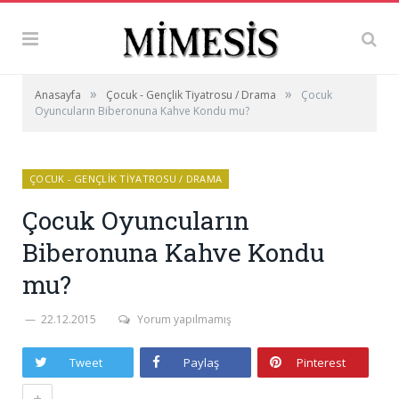
»
»
Anasayfa
Çocuk - Gençlik Tiyatrosu / Drama
Çocuk
Oyuncuların Biberonuna Kahve Kondu mu?
ÇOCUK - GENÇLIK TIYATROSU / DRAMA
Çocuk Oyuncuların
Biberonuna Kahve Kondu
mu?
22.12.2015
Yorum yapılmamış
Tweet
Paylaş
Pinterest
+