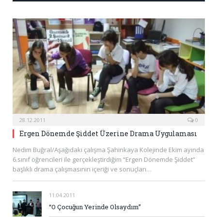
28.12.2011
0
Ergen Dönemde Şiddet Üzerine Drama Uygulaması
Nedim Buğral/Aşağıdaki çalışma Şahinkaya Kolejinde Ekim ayında
6.sınıf öğrencileri ile gerçekleştirdiğim “Ergen Dönemde Şiddet”
başlıklı drama çalışmasının içeriği ve sonuçları…
11.04.2011
“O Çocuğun Yerinde Olsaydım”