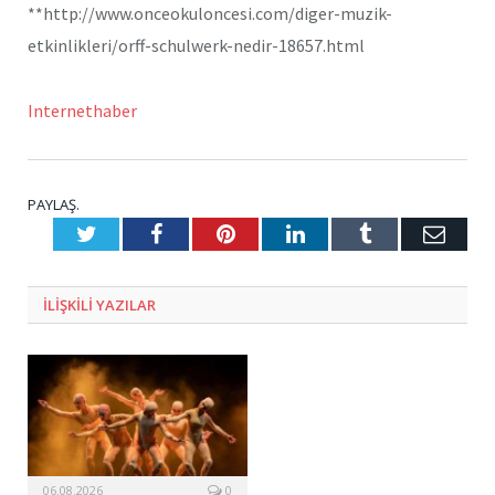
**http://www.onceokuloncesi.com/diger-muzik-
etkinlikleri/orff-schulwerk-nedir-18657.html
Internethaber
PAYLAŞ.
Twitter
Facebook
Pinterest
LinkedIn
Tumblr
E-
Posta
ILIŞKILI
YAZILAR
06.08.2026
0