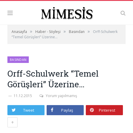
»
»
»
Anasayfa
Haber - Söyleşi
Basından
Orff-Schulwerk
“Temel Görüşleri” Üzerine…
BASINDAN
Orff-Schulwerk “Temel
Görüşleri” Üzerine…
11.12.2015
Yorum yapılmamış
Tweet
Paylaş
Pinterest
+