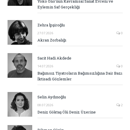
Yoko Ono’nun Kavramsal Sanat Evreni ve
Eylemin Saf Gerçekliği
Zehra İpşiroğlu
27.07.2026
0
Akran Zorbalığı
Sacit Hadi Akdede
14.07.2026
0
Bağımsız Tiyatroların Bağımsızlığına Dair Bazı
İktisadi Gözlemler
Selin Aydınoğlu
08.07.2026
2
Deniz Göktaş Ölü Deniz Üzerine
Dikmen Gürün