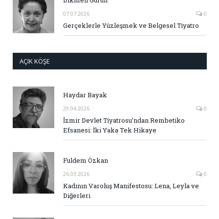
07.07.2026
0
Gerçeklerle Yüzleşmek ve Belgesel Tiyatro
AÇIK KÖŞE
Haydar Bayak
29.04.2026
0
İzmir Devlet Tiyatrosu’ndan Rembetiko
Efsanesi: İki Yaka Tek Hikaye
Fuldem Özkan
26.03.2026
0
Kadının Varoluş Manifestosu: Lena, Leyla ve
Diğerleri