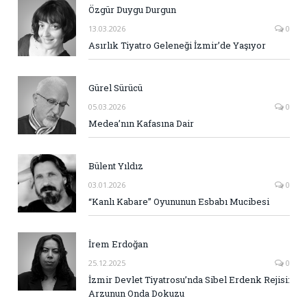
Özgür Duygu Durgun
13.03.2026
0
Asırlık Tiyatro Geleneği İzmir’de Yaşıyor
Gürel Sürücü
05.03.2026
0
Medea’nın Kafasına Dair
Bülent Yıldız
03.01.2026
0
“Kanlı Kabare” Oyununun Esbabı Mucibesi
İrem Erdoğan
25.12.2025
0
İzmir Devlet Tiyatrosu’nda Sibel Erdenk Rejisi:
Arzunun Onda Dokuzu