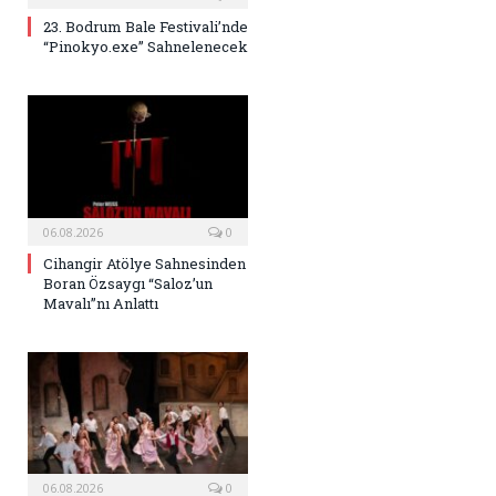
23. Bodrum Bale Festivali’nde
“Pinokyo.exe” Sahnelenecek
06.08.2026
0
Cihangir Atölye Sahnesinden
Boran Özsaygı “Saloz’un
Mavalı”nı Anlattı
06.08.2026
0