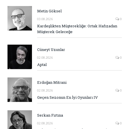
Metin Göksel
03.08.2026
0
Kardeşlikten Müşterekliğe: Ortak Hafızadan
Müşterek Geleceğe
Cüneyt Uzunlar
02.08.2026
0
Aptal
Erdoğan Mitrani
02.08.2026
0
Geçen Sezonun En İyi Oyunları IV
Serkan Fırtına
02.08.2026
0