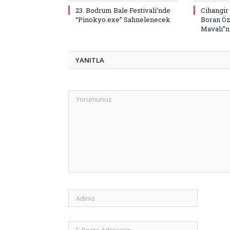
23. Bodrum Bale Festivali’nde
Cihangir
“Pinokyo.exe” Sahnelenecek
Boran Öz
Mavalı”nı
YANITLA