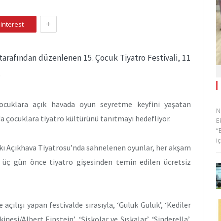
+
interest
tarafından düzenlenen 15. Çocuk Tiyatro Festivali, 11
.
ocuklara açık havada oyun seyretme keyfini yaşatan
N
a çocuklara tiyatro kültürünü tanıtmayı hedefliyor.
E
“
i
kı Açıkhava Tiyatrosu’nda sahnelenen oyunlar, her akşam
n üç gün önce tiyatro gişesinden temin edilen ücretsiz
açılışı yapan festivalde sırasıyla, ‘Guluk Guluk’, ‘Kediler
nesi/Albert Einstein’, ‘Şişkolar ve Sıskalar’, ‘Sinderella’,