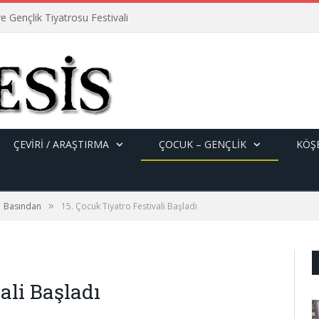
e Gençlik Tiyatrosu Festivali
ÇEVİRİ / ARAŞTIRMA
ÇOCUK – GENÇLIK
KÖŞE
»
Basından
15. Çocuk Tiyatro Festivali Başladı
ali Başladı