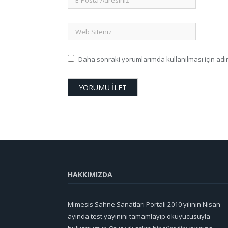
Daha sonraki yorumlarımda kullanılması için adım
HAKKIMIZDA
Mimesis Sahne Sanatları Portali 2010 yılının Nisan
ayında test yayınını tamamlayıp okuyucusuyla