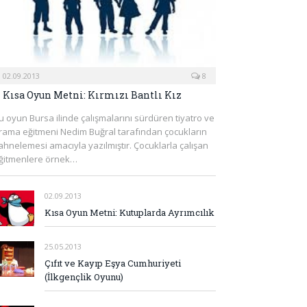
02.09.2013
8
Kısa Oyun Metni: Kırmızı Bantlı Kız
u oyun Bursa ilinde çalışmalarını sürdüren tiyatro ve
rama eğitmeni Nedim Buğral tarafından çocukların
ahnelemesi amacıyla yazılmıştır. Çocuklarla çalışan
ğitmenlere örnek…
02.09.2013
Kısa Oyun Metni: Kutuplarda Ayrımcılık
25.05.2013
Çıfıt ve Kayıp Eşya Cumhuriyeti
(İlkgençlik Oyunu)