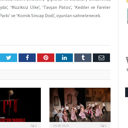
yda’, ‘Müziksiz Ülke’, ‘Tavşan Patos’, ‘Kediler ve Fareler
 Parkı’ ve ‘Komik Sincap Dodi’, oyunları sahnelenecek.
Twitter
Facebook
Pinterest
LinkedIn
Tumblr
E-
Posta
0
06.08.2026
0