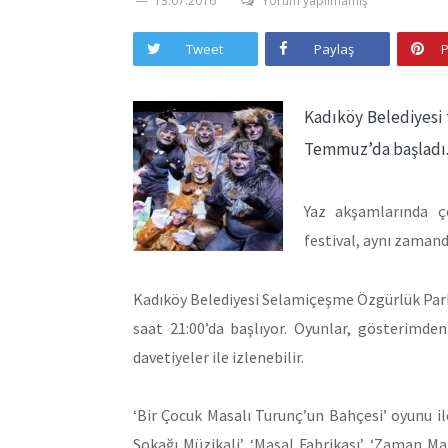
13.07.2016
Yorum yapılmamış
Tweet
Paylaş
P
Kadıköy Belediyesi 
Temmuz’da başladı
Yaz akşamlarında ç
festival, aynı zamand
Kadıköy Belediyesi Selamiçeşme Özgürlük Par
saat 21:00’da başlıyor. Oyunlar, gösterimde
davetiyeler ile izlenebilir.
‘Bir Çocuk Masalı Turunç’un Bahçesi’ oyunu ile 
Sokağı Müzikali’, ‘Masal Fabrikası’, ‘Zaman Maki