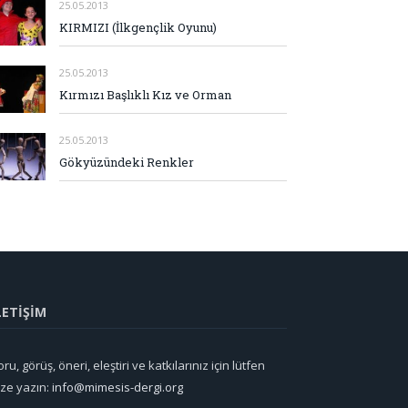
25.05.2013
KIRMIZI (İlkgençlik Oyunu)
25.05.2013
Kırmızı Başlıklı Kız ve Orman
25.05.2013
Gökyüzündeki Renkler
LETİŞİM
ru, görüş, öneri, eleştiri ve katkılarınız için lütfen
ize yazın:
info@mimesis-dergi.org