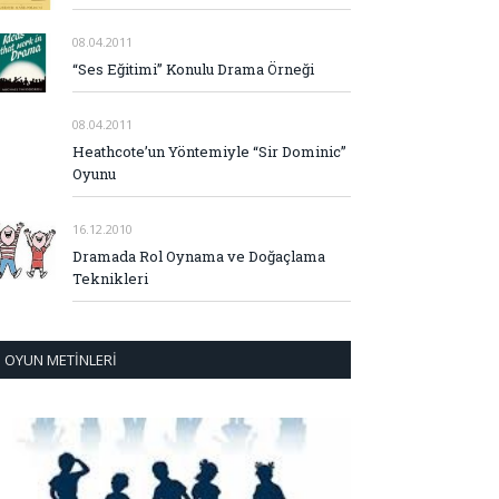
08.04.2011
“Ses Eğitimi” Konulu Drama Örneği
08.04.2011
Heathcote’un Yöntemiyle “Sir Dominic”
Oyunu
16.12.2010
Dramada Rol Oynama ve Doğaçlama
Teknikleri
OYUN METINLERI