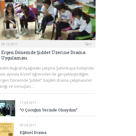
28.12.2011
0
Ergen Dönemde Şiddet Üzerine Drama
Uygulaması
edim Buğral/Aşağıdaki çalışma Şahinkaya Kolejinde
kim ayında 6.sınıf öğrencileri ile gerçekleştirdiğim
Ergen Dönemde Şiddet” başlıklı drama çalışmasının
çeriği ve sonuçları…
11.04.2011
“O Çocuğun Yerinde Olsaydım”
08.04.2011
Eğitsel Drama