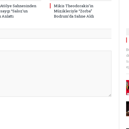
 Atölye Sahnesinden
Mikis Theodorakis’in
saygı “Saloz’un
Müzikleriyle “Zorba”
 Anlattı
Bodrum’da Sahne Aldı
B
d
s
e