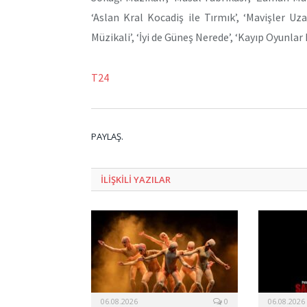
‘Aslan Kral Kocadiş ile Tırmık’, ‘Mavişler Uza
Müzikali’, ‘İyi de Güneş Nerede’, ‘Kayıp Oyunlar
T24
PAYLAŞ.
ILIŞKILI
YAZILAR
06.08.2026
0
06.08.2026