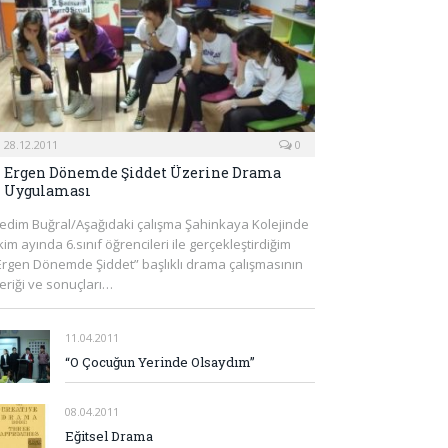
28.12.2011
0
Ergen Dönemde Şiddet Üzerine Drama
Uygulaması
edim Buğral/Aşağıdaki çalışma Şahinkaya Kolejinde
kim ayında 6.sınıf öğrencileri ile gerçekleştirdiğim
Ergen Dönemde Şiddet” başlıklı drama çalışmasının
çeriği ve sonuçları…
11.04.2011
“O Çocuğun Yerinde Olsaydım”
08.04.2011
Eğitsel Drama