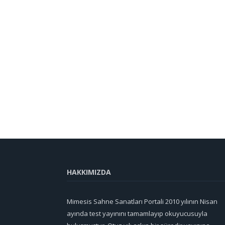
HAKKIMIZDA
Mimesis Sahne Sanatları Portali 2010 yılının Nisan
ayında test yayınını tamamlayıp okuyucusuyla