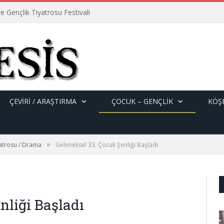
e Gençlik Tiyatrosu Festivali
ÇEVİRİ / ARAŞTIRMA
ÇOCUK – GENÇLIK
KÖŞE
»
yatrosu / Drama
Geleneksel 33. Çocuk Şenliği Başladı
nliği Başladı