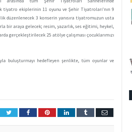
ri arasında tüm Şehir Tiyatroları Sahnelerinde
k tiyatro ekiplerinin 11 oyunu ve Şehir Tiyatroları’nın 9
lik düzenlenecek 3 konserin yanısıra tiyatromuzun usta
a bir araya gelecek; resim, yazarlık, ses eğitimi, heykel,
arda gerçekleştirilecek 25 atölye çalışması çocuklarımızı
rıyla buluşturmayı hedefleyen şenlikte, tüm oyunlar ve
Twitter
Facebook
Pinterest
LinkedIn
Tumblr
E-
Posta