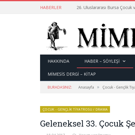
HABERLER
26. Uluslararası Bursa Çocuk v
HAKKINDA
HABER – SÖYLEŞI
MİMESİS DERGİ – KİTAP
»
BURADASINIZ:
Anasayfa
Çocuk - Gençlik Ti
ÇOCUK - GENÇLIK TIYATROSU / DRAMA
Geleneksel 33. Çocuk Şe