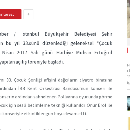
+
interest
ber / İstanbul Büyükşehir Belediyesi Şehir
’nın bu yıl 33.sünü düzenlediği geleneksel “Çocuk
8 Nisan 2017 Salı günü Harbiye Muhsin Ertuğrul
apılan açılış töreniyle başladı.
N
E
“
mı 33. Çocuk Şenliği afişini dağcıların tiyatro binasına
i
ardından İBB Kent Orkestrası Bandosu’nun konseri ile
Konserin ardından sahnelenen Pollyanna oyununda görme
cuk için sesli betimleme tekniği kullanıldı. Onur Erol ile
ı konseriyle etkinlikler gün boyu devam etti.