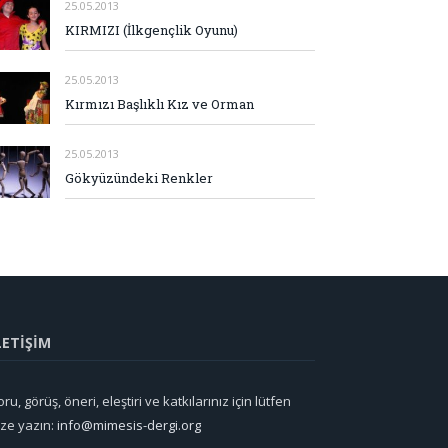
25.05.2013
KIRMIZI (İlkgençlik Oyunu)
25.05.2013
Kırmızı Başlıklı Kız ve Orman
25.05.2013
Gökyüzündeki Renkler
LETİŞİM
ru, görüş, öneri, eleştiri ve katkılarınız için lütfen
ize yazın:
info@mimesis-dergi.org