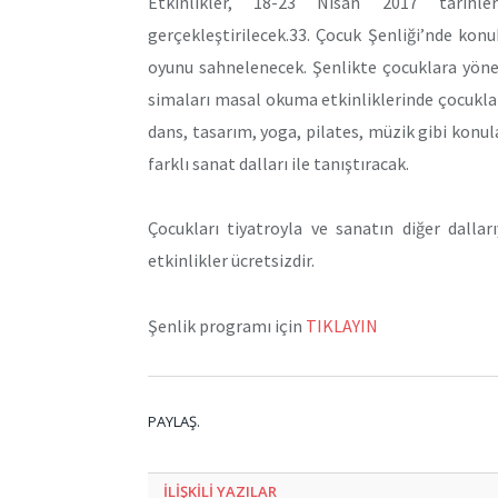
Etkinlikler, 18-23 Nisan 2017 tarihle
gerçekleştirilecek.33. Çocuk Şenliği’nde konu
oyunu sahnelenecek. Şenlikte çocuklara yöne
simaları masal okuma etkinliklerinde çocuklarl
dans, tasarım, yoga, pilates, müzik gibi konul
farklı sanat dalları ile tanıştıracak.
Çocukları tiyatroyla ve sanatın diğer dalla
etkinlikler ücretsizdir.
Şenlik programı için
TIKLAYIN
PAYLAŞ.
ILIŞKILI
YAZILAR