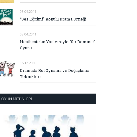
08.04.2011
“Ses Eğitimi” Konulu Drama Örneği
08.04.2011
Heathcote’un Yöntemiyle “Sir Dominic”
Oyunu
16.12.2010
Dramada Rol Oynama ve Doğaçlama
Teknikleri
OYUN METINLERI