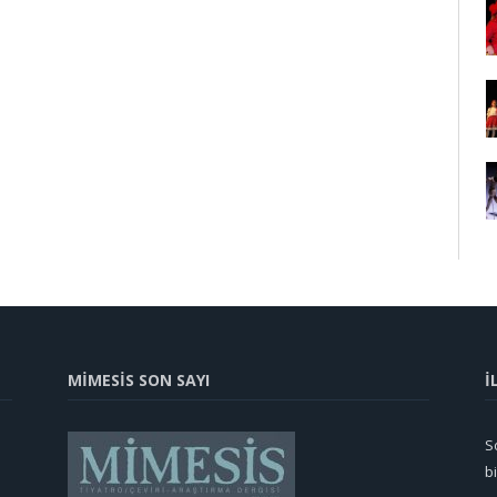
MİMESİS SON SAYI
İ
So
b