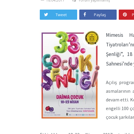
18.04.2017
Yorum yapılmamış
Tweet
Paylaş
P
Mimesis Ha
Tiyatroları
Şenliği”, 1
Sahnesi’nde y
Açılış progra
asmalarının 
devam etti. 
engelli 100 ço
çocuk şarkılar