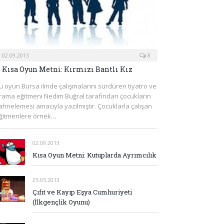
02.09.2013
8
Kısa Oyun Metni: Kırmızı Bantlı Kız
u oyun Bursa ilinde çalışmalarını sürdüren tiyatro ve
rama eğitmeni Nedim Buğral tarafından çocukların
ahnelemesi amacıyla yazılmıştır. Çocuklarla çalışan
ğitmenlere örnek…
02.09.2013
Kısa Oyun Metni: Kutuplarda Ayrımcılık
25.05.2013
Çıfıt ve Kayıp Eşya Cumhuriyeti
(İlkgençlik Oyunu)