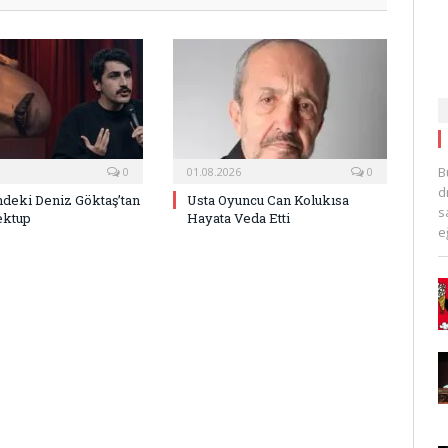
B
0
01.08.2026
0
d
deki Deniz Göktaş’tan
Usta Oyuncu Can Kolukısa
s
ektup
Hayata Veda Etti
e