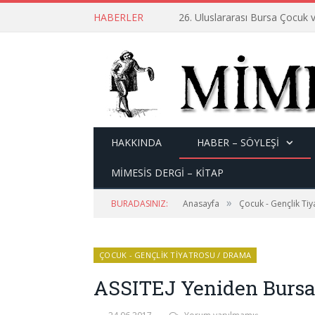
HABERLER
26. Uluslararası Bursa Çocuk v
HAKKINDA
HABER – SÖYLEŞI
MİMESİS DERGİ – KİTAP
»
BURADASINIZ:
Anasayfa
Çocuk - Gençlik Ti
ÇOCUK - GENÇLIK TIYATROSU / DRAMA
ASSITEJ Yeniden Bursa 