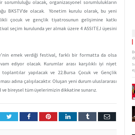
ir sorumluluğu olacak, organizasyonel sorumlulukların
ğu BKSTV’de olacak. Yönetim kurulu olarak, bu yeni
likli çocuk ve gençlik tiyatrosunun gelişimine katkı
stival seçim kurulunda yer almak üzere 4 ASSITEJ üyesini
B
e’nin emek verdiği festival, farklı bir formatta da olsa
d
vam ediyor olacak. Kurumlar arası karşılıklı iyi niyet
s
e
toplantılar yapılacak ve 22.Bursa Çocuk ve Gençlik
ılması adına çalışılacaktır. Oluşan yeni durum uluslararası
 ve bireysel tüm üyelerimizin dikkatine sunarız.
Twitter
Facebook
Pinterest
LinkedIn
Tumblr
E-
Posta