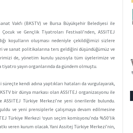
 Sanat Vakfı (BKSTV) ve Bursa Büyükşehir Belediyesi ile
 Çocuk ve Gençlik Tiyatroları Festivali’nden, ASSITEJ
ı koşulların oluşması nedeniyle çekildiğimizi sizlere
eri ve sanat politikalarına ters geldiğini düşündüğümüz ve
imizi de, yönetim kurulu yazısıyla tüm üyelerimize ve
ca tiyatro yayın organlarında da gündem olmuştu.
süreçte kendi adına yaptıkları hataları da vurgulayarak,
 BKSTV bir dünya markası olan ASSITEJ organizasyonu ile
e ASSITEJ Türkiye Merkezi’ne yeni önerilerde bulundu.
şuldu ve yeni prensiplerle çalışmaya devam edilmesine
SITEJ Türkiye Merkezi ‘oyun seçim komisyonu’nda %50’lik
atkı veren kurum olacak. Yani Assitej Türkiye Merkezi’nin,