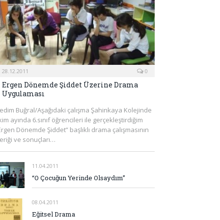
28.12.2011
0
Ergen Dönemde Şiddet Üzerine Drama
Uygulaması
edim Buğral/Aşağıdaki çalışma Şahinkaya Kolejinde
kim ayında 6.sınıf öğrencileri ile gerçekleştirdiğim
Ergen Dönemde Şiddet” başlıklı drama çalışmasının
çeriği ve sonuçları…
11.04.2011
“O Çocuğun Yerinde Olsaydım”
08.04.2011
Eğitsel Drama