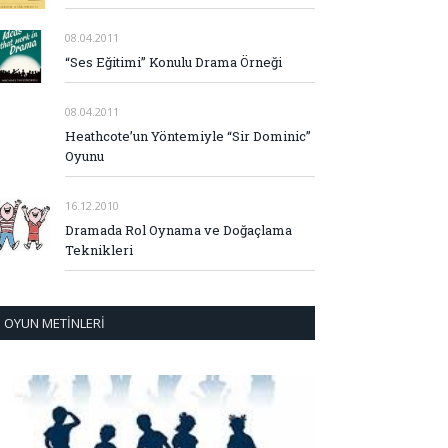
08.04.2011
“Ses Eğitimi” Konulu Drama Örneği
08.04.2011
Heathcote’un Yöntemiyle “Sir Dominic”
Oyunu
16.12.2010
Dramada Rol Oynama ve Doğaçlama
Teknikleri
OYUN METINLERI