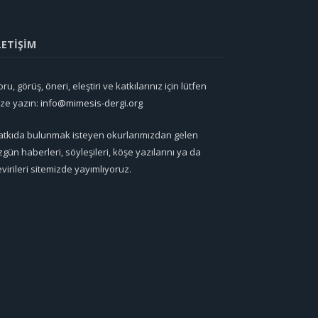
LETİŞİM
ru, görüş, öneri, eleştiri ve katkılarınız için lütfen
ize yazın:
info@mimesis-dergi.org
atkıda bulunmak isteyen okurlarımızdan gelen
zgün haberleri, söyleşileri, köşe yazılarını ya da
evirileri sitemizde yayımlıyoruz.