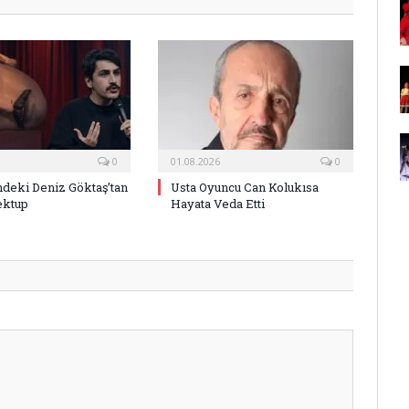
0
01.08.2026
0
deki Deniz Göktaş’tan
Usta Oyuncu Can Kolukısa
ektup
Hayata Veda Etti