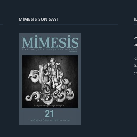
MİMESİS SON SAYI
İ
So
b
K
ö
ç