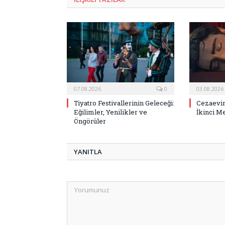
07.08.2026
0
03.08.2026
Tiyatro Festivallerinin Geleceği:
Cezaevin
Eğilimler, Yenilikler ve
İkinci M
Öngörüler
YANITLA