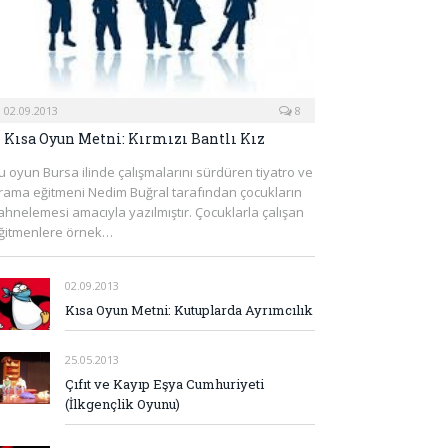
02.09.2013
8
Kısa Oyun Metni: Kırmızı Bantlı Kız
u oyun Bursa ilinde çalışmalarını sürdüren tiyatro ve
rama eğitmeni Nedim Buğral tarafından çocukların
ahnelemesi amacıyla yazılmıştır. Çocuklarla çalışan
ğitmenlere örnek…
02.09.2013
Kısa Oyun Metni: Kutuplarda Ayrımcılık
25.05.2013
Çıfıt ve Kayıp Eşya Cumhuriyeti
(İlkgençlik Oyunu)