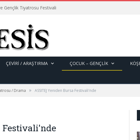
e Gençlik Tiyatrosu Festivali
ÇEVİRİ / ARAŞTIRMA
ÇOCUK – GENÇLIK
KÖŞE
»
yatrosu / Drama
ASSITEJ Yeniden Bursa Festivali'nde
Festivali'nde