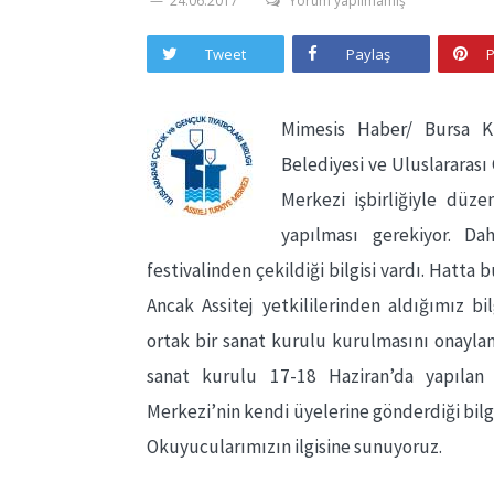
24.06.2017
Yorum yapılmamış
Tweet
Paylaş
P
Mimesis Haber/ Bursa K
Belediyesi ve Uluslararası
Merkezi işbirliğiyle düz
yapılması gerekiyor. Da
festivalinden çekildiği bilgisi vardı. Hatt
Ancak Assitej yetkililerinden aldığımız b
ortak bir sanat kurulu kurulmasını onaylamı
sanat kurulu 17-18 Haziran’da yapılan
Merkezi’nin kendi üyelerine gönderdiği bilg
Okuyucularımızın ilgisine sunuyoruz.