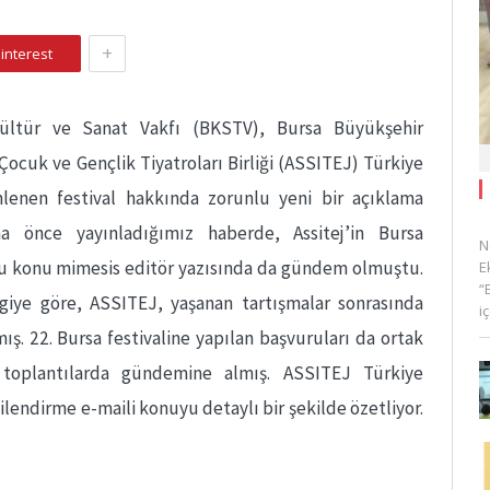
+
interest
ültür ve Sanat Vakfı (BKSTV), Bursa Büyükşehir
 Çocuk ve Gençlik Tiyatroları Birliği (ASSITEJ) Türkiye
enlenen festival hakkında zorunlu yeni bir açıklama
ha önce yayınladığımız haberde, Assitej’in Bursa
N
a bu konu mimesis editör yazısında da gündem olmuştu.
E
“
ilgiye göre, ASSITEJ, yaşanan tartışmalar sonrasında
i
ş. 22. Bursa festivaline yapılan başvuruları da ortak
 toplantılarda gündemine almış. ASSITEJ Türkiye
ilendirme e-maili konuyu detaylı bir şekilde özetliyor.