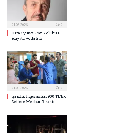
01.08.2026
0
Usta Oyuncu Can Kolukısa
Hayata Veda Etti
01.08.2026
0
İşsizlik Figüranları 950 TL’lik
Setlere Mecbur Bıraktı