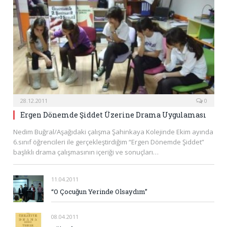
28.12.2011
0
Ergen Dönemde Şiddet Üzerine Drama Uygulaması
Nedim Buğral/Aşağıdaki çalışma Şahinkaya Kolejinde Ekim ayında
6.sınıf öğrencileri ile gerçekleştirdiğim “Ergen Dönemde Şiddet”
başlıklı drama çalışmasının içeriği ve sonuçları…
11.04.2011
“O Çocuğun Yerinde Olsaydım”
08.04.2011