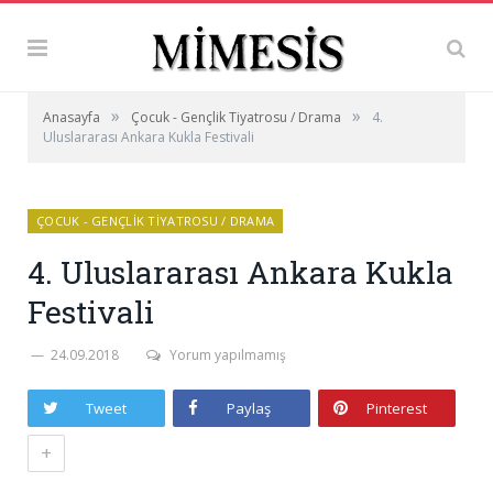
»
»
Anasayfa
Çocuk - Gençlik Tiyatrosu / Drama
4.
Uluslararası Ankara Kukla Festivali
ÇOCUK - GENÇLIK TIYATROSU / DRAMA
4. Uluslararası Ankara Kukla
Festivali
24.09.2018
Yorum yapılmamış
Tweet
Paylaş
Pinterest
+