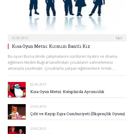
02.09.2013
8
Kısa Oyun Metni: Kırmızı Bantlı Kız
Bu oyun Bursa ilinde çalışmalarını sürdüren tiyatro ve drama
eğitmeni Nedim Buğral tarafından çocukların sahnelemesi
amacıyla yazılmıştır. Çocuklarla çalışan eğitmenlere örnek…
02.09.2013
Kısa Oyun Metni: Kutuplarda Ayrımcılık
25.05.2013
Çıfıt ve Kayıp Eşya Cumhuriyeti (İlkgençlik Oyunu)
25.05.2013