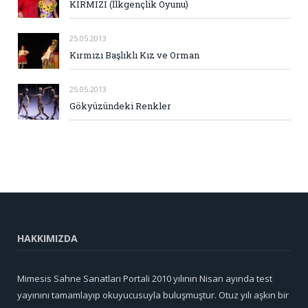
KIRMIZI (İlkgençlik Oyunu)
25.05.2013
Kırmızı Başlıklı Kız ve Orman
25.05.2013
Gökyüzündeki Renkler
HAKKIMIZDA
Mimesis Sahne Sanatları Portali 2010 yılının Nisan ayında test
yayınını tamamlayıp okuyucusuyla buluşmuştur. Otuz yılı aşkın bir