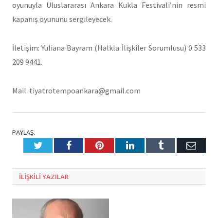
oyunuyla Uluslararası Ankara Kukla Festivali’nin resmi
kapanış oyununu sergileyecek.
İletişim: Yuliana Bayram (Halkla İlişkiler Sorumlusu) 0 533
209 9441.
Mail: tiyatrotempoankara@gmail.com
PAYLAŞ.
Twitter
Facebook
Pinterest
LinkedIn
Tumblr
E-
Posta
ILIŞKILI
YAZILAR