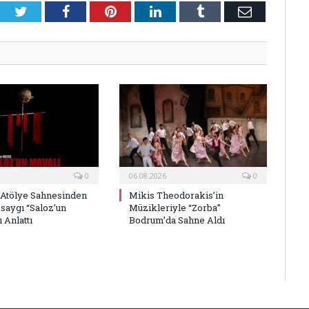
Twitter
Facebook
Pinterest
LinkedIn
Tumblr
E-
Posta
0
06.08.2026
0
 Atölye Sahnesinden
Mikis Theodorakis’in
saygı “Saloz’un
Müzikleriyle “Zorba”
 Anlattı
Bodrum’da Sahne Aldı