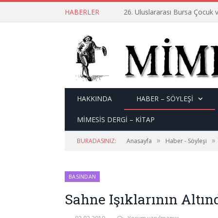
HABERLER
26. Uluslararası Bursa Çocuk v
HAKKINDA
HABER – SÖYLEŞI
MİMESİS DERGİ – KİTAP
»
»
BURADASINIZ:
Anasayfa
Haber - Söyleşi
BASINDAN
Sahne Işıklarının Altınd