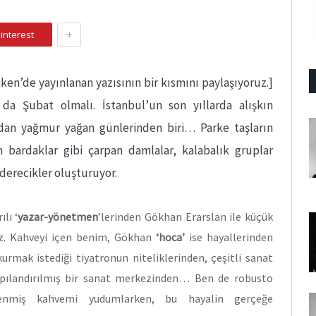
+
interest
iken’de yayınlanan yazısının bir kısmını paylaşıyoruz.]
da Şubat olmalı. İstanbul’un son yıllarda alışkın
n yağmur yağan günlerinden biri… Parke taşların
m bardaklar gibi çarpan damlalar, kalabalık gruplar
 derecikler oluşturuyor.
lı ‘
yazar-yönetmen
’lerinden Gökhan Erarslan ile küçük
ız. Kahveyi içen benim, Gökhan
‘hoca’
ise hayallerinden
kurmak istediği tiyatronun niteliklerinden, çeşitli sanat
e yapılandırılmış bir sanat merkezinden… Ben de robusto
zenmiş kahvemi yudumlarken, bu hayalin gerçeğe