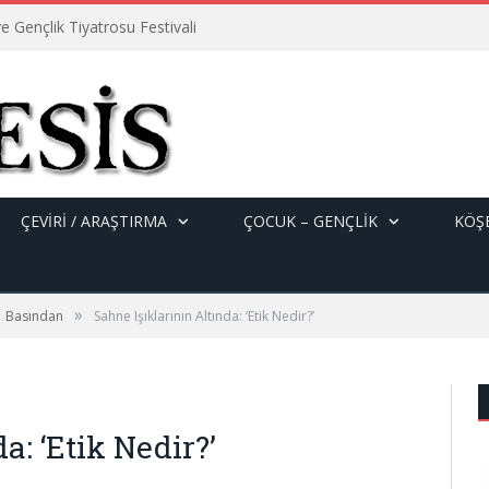
e Gençlik Tiyatrosu Festivali
ÇEVİRİ / ARAŞTIRMA
ÇOCUK – GENÇLIK
KÖŞE
»
Basından
Sahne Işıklarının Altında: ‘Etik Nedir?’
a: ‘Etik Nedir?’