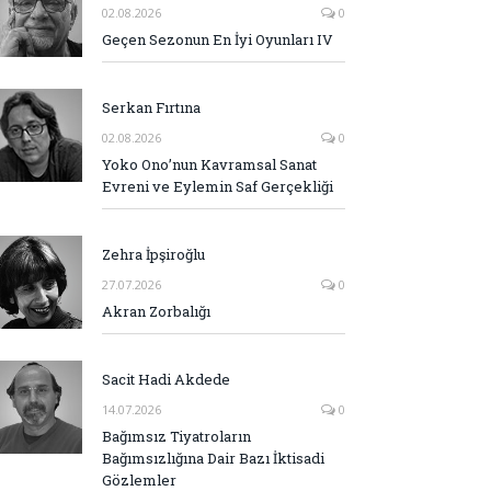
02.08.2026
0
Geçen Sezonun En İyi Oyunları IV
Serkan Fırtına
02.08.2026
0
Yoko Ono’nun Kavramsal Sanat
Evreni ve Eylemin Saf Gerçekliği
Zehra İpşiroğlu
27.07.2026
0
Akran Zorbalığı
Sacit Hadi Akdede
14.07.2026
0
Bağımsız Tiyatroların
Bağımsızlığına Dair Bazı İktisadi
Gözlemler