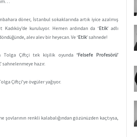
orum…
nbahara döner, İstanbul sokaklarında artık iyice azalmış
nat Kadıköy’de kuruluyor. Hemen ardından da ‘
Etik
’ adlı
döndüğünde, alev alev bir heyecan. Ve ‘
Etik
’ sahnede!
n Tolga Çiftçi tek kişilik oyunda
‘Felsefe Profesörü’
k
’ sahnelenmeye hazır.
ga Çiftçi’ye övgüler yağıyor.
ahne şovlarının renkli kalabalığından gözünüzden kaçtıysa,