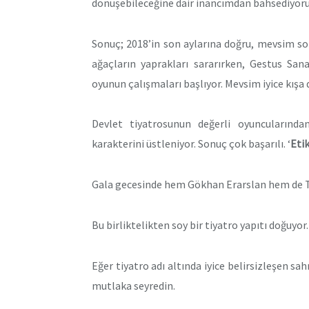
dönüşebileceğine dair inancımdan bahsediy
Sonuç; 2018’in son aylarına doğru, mevsim so
ağaçların yaprakları sararırken, Gestus Sa
oyunun çalışmaları başlıyor. Mevsim iyice kışa 
Devlet tiyatrosunun değerli oyuncularında
karakterini üstleniyor. Sonuç çok başarılı. ‘
Eti
Gala gecesinde hem Gökhan Erarslan hem de Tol
Bu birliktelikten soy bir tiyatro yapıtı doğuyor.
Eğer tiyatro adı altında iyice belirsizleşen s
mutlaka seyredin.