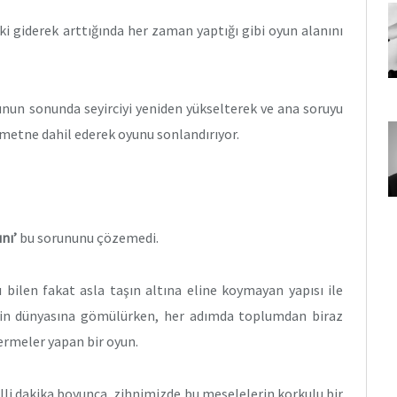
şki giderek arttığında her zaman yaptığı gibi oyun alanını
yunun sonunda seyirciyi yeniden yükselterek ve ana soruyu
e metne dahil ederek oyunu sonlandırıyor.
nı’
bu sorununu çözemedi.
 bilen fakat asla taşın altına eline koymayan yapısı ile
erin dünyasına gömülürken, her adımda toplumdan biraz
ermeler yapan bir oyun.
li dakika boyunca, zihnimizde bu meselelerin korkulu bir