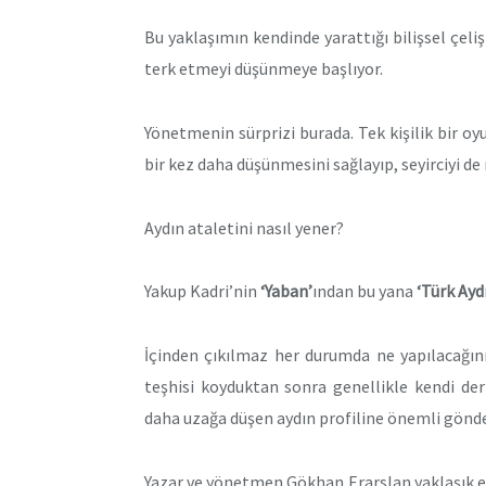
Bu yaklaşımın kendinde yarattığı bilişsel çeli
terk etmeyi düşünmeye başlıyor.
Yönetmenin sürprizi burada. Tek kişilik bir o
bir kez daha düşünmesini sağlayıp, seyirciyi d
Aydın ataletini nasıl yener?
Yakup Kadri’nin
‘Yaban’
ından bu yana
‘Türk Aydı
İçinden çıkılmaz her durumda ne yapılacağını
teşhisi koyduktan sonra genellikle kendi d
daha uzağa düşen aydın profiline önemli gönd
Yazar ve yönetmen Gökhan Erarslan yaklaşık el