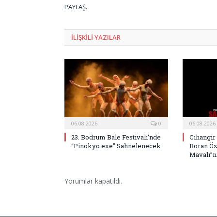
PAYLAŞ.
ILIŞKILI
YAZILAR
06.08.2026
0
06.08.2026
23. Bodrum Bale Festivali’nde
Cihangir
“Pinokyo.exe” Sahnelenecek
Boran Öz
Mavalı”nı
Yorumlar kapatıldı.