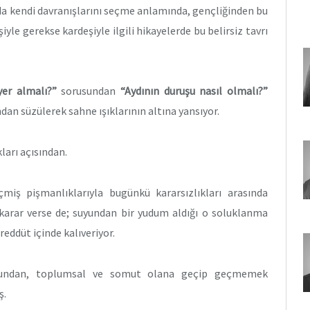
da kendi davranışlarını seçme anlamında, gençliğinden bu
yle gerekse kardeşiyle ilgili hikayelerde bu belirsiz tavrı
yer almalı?”
sorusundan
“Aydının duruşu nasıl olmalı?”
dan süzülerek sahne ışıklarının altına yansıyor.
ları açısından.
çmiş pişmanlıklarıyla bugünkü kararsızlıkları arasında
rar verse de; suyundan bir yudum aldığı o soluklanma
eddüt içinde kalıveriyor.
mundan, toplumsal ve somut olana geçip geçmemek
ş.