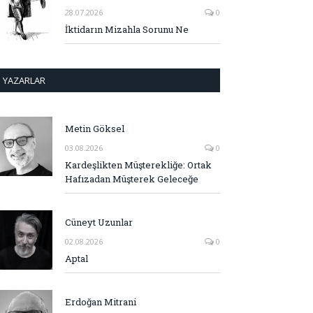
28.07.2026
0
İktidarın Mizahla Sorunu Ne
YAZARLAR
Metin Göksel
03.08.2026
0
Kardeşlikten Müşterekliğe: Ortak
Hafızadan Müşterek Geleceğe
Cüneyt Uzunlar
02.08.2026
0
Aptal
Erdoğan Mitrani