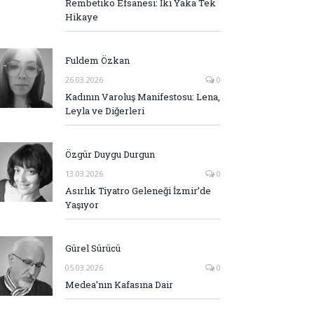
Rembetiko Efsanesi: İki Yaka Tek
Hikaye
Fuldem Özkan
26.03.2026
0
Kadının Varoluş Manifestosu: Lena,
Leyla ve Diğerleri
Özgür Duygu Durgun
13.03.2026
0
Asırlık Tiyatro Geleneği İzmir’de
Yaşıyor
Gürel Sürücü
05.03.2026
0
Medea’nın Kafasına Dair