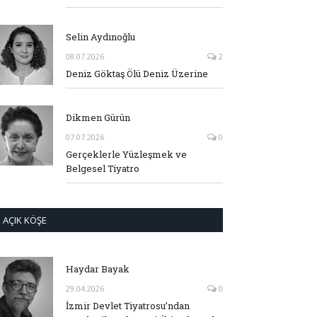
Selin Aydınoğlu
08.07.2026
2
Deniz Göktaş Ölü Deniz Üzerine
Dikmen Gürün
07.07.2026
0
Gerçeklerle Yüzleşmek ve
Belgesel Tiyatro
AÇIK KÖŞE
Haydar Bayak
29.04.2026
0
İzmir Devlet Tiyatrosu’ndan