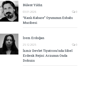
Bülent Yıldız
03.01.2026
0
“Kanlı Kabare” Oyununun Esbabı
Mucibesi
İrem Erdoğan
25.12.2025
0
İzmir Devlet Tiyatrosu’nda Sibel
Erdenk Rejisi: Arzunun Onda
Dokuzu