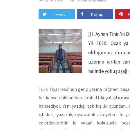
02.02.2019
Yorum yapılmamış
Tweet
Paylaş
P
[H. Ayhan Tinin’in D
Yıl 2018. Ocak ya 
olduğumuz durmada
üzerine kırılan ca
halinde yokuş aşağı
Türk Tiyatrosu’nun genç yaşına rağmen başarı
bir kahve dükkanında sohbeti koyulaştırmış
bahsediyor. Yeni yazdığı tek kişilik oyundan, 
işlikleri; yazarlık, oyunculuk atölyeleri il
çekirdeklerinin iç yakan kokusuyla be