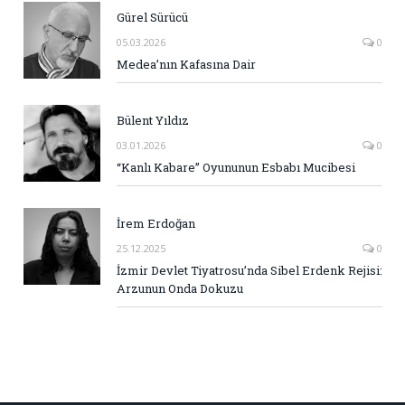
Gürel Sürücü
05.03.2026
0
Medea’nın Kafasına Dair
Bülent Yıldız
03.01.2026
0
“Kanlı Kabare” Oyununun Esbabı Mucibesi
İrem Erdoğan
25.12.2025
0
İzmir Devlet Tiyatrosu’nda Sibel Erdenk Rejisi:
Arzunun Onda Dokuzu