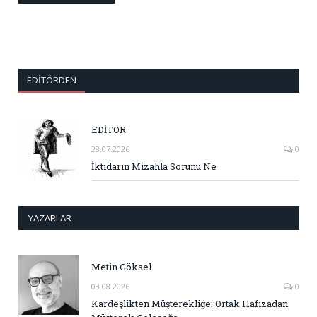
EDITÖRDEN
EDİTÖR
28.07.2026
0
İktidarın Mizahla Sorunu Ne
YAZARLAR
Metin Göksel
03.08.2026
0
Kardeşlikten Müşterekliğe: Ortak Hafızadan