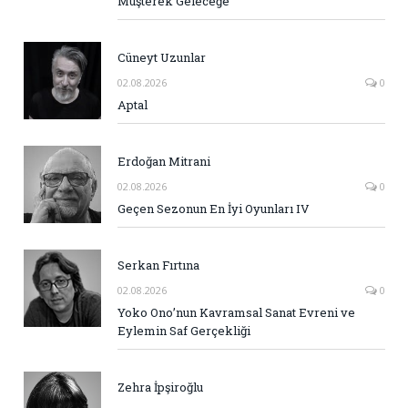
Müşterek Geleceğe
Cüneyt Uzunlar
02.08.2026
0
Aptal
Erdoğan Mitrani
02.08.2026
0
Geçen Sezonun En İyi Oyunları IV
Serkan Fırtına
02.08.2026
0
Yoko Ono’nun Kavramsal Sanat Evreni ve
Eylemin Saf Gerçekliği
Zehra İpşiroğlu