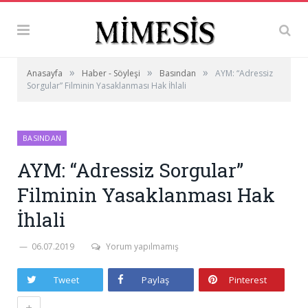
»
»
»
Anasayfa
Haber - Söyleşi
Basından
AYM: “Adressiz
Sorgular” Filminin Yasaklanması Hak İhlali
BASINDAN
AYM: “Adressiz Sorgular”
Filminin Yasaklanması Hak
İhlali
06.07.2019
Yorum yapılmamış
Tweet
Paylaş
Pinterest
+