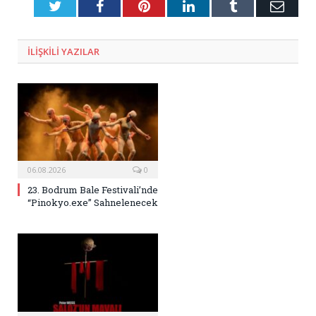
Twitter
Facebook
Pinterest
LinkedIn
Tumblr
E-
Posta
ILIŞKILI
YAZILAR
06.08.2026
0
23. Bodrum Bale Festivali’nde
“Pinokyo.exe” Sahnelenecek