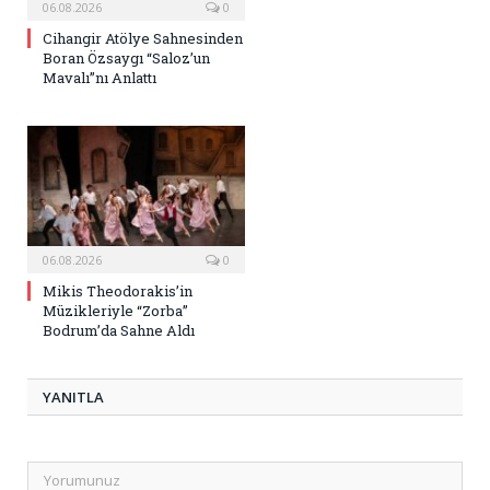
06.08.2026
0
Cihangir Atölye Sahnesinden
Boran Özsaygı “Saloz’un
Mavalı”nı Anlattı
06.08.2026
0
Mikis Theodorakis’in
Müzikleriyle “Zorba”
Bodrum’da Sahne Aldı
YANITLA