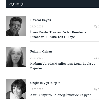
AÇIK KÖŞE
Haydar Bayak
29.04.2026
0
İzmir Devlet Tiyatrosu’ndan Rembetiko
Efsanesi: İki Yaka Tek Hikaye
Fuldem Özkan
26.03.2026
0
Kadının Varoluş Manifestosu: Lena, Leyla ve
Diğerleri
Özgür Duygu Durgun
13.03.2026
0
Asırlık Tiyatro Geleneği İzmir’de Yaşıyor