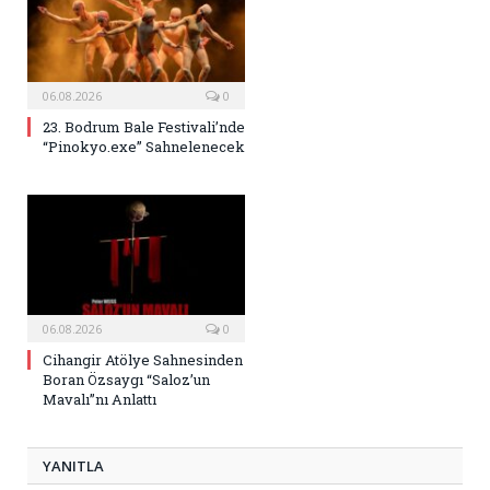
06.08.2026
0
23. Bodrum Bale Festivali’nde
“Pinokyo.exe” Sahnelenecek
06.08.2026
0
Cihangir Atölye Sahnesinden
Boran Özsaygı “Saloz’un
Mavalı”nı Anlattı
YANITLA