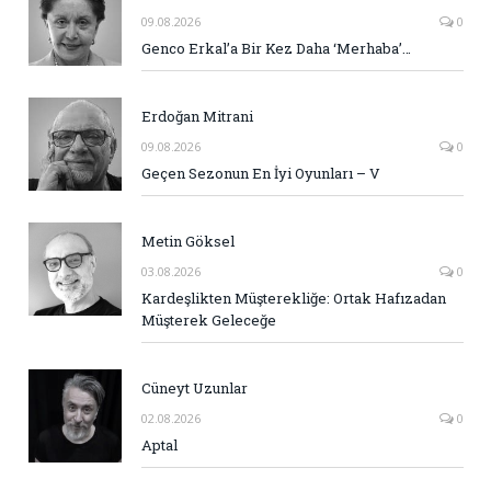
09.08.2026
0
Genco Erkal’a Bir Kez Daha ‘Merhaba’…
Erdoğan Mitrani
09.08.2026
0
Geçen Sezonun En İyi Oyunları – V
Metin Göksel
03.08.2026
0
Kardeşlikten Müşterekliğe: Ortak Hafızadan
Müşterek Geleceğe
Cüneyt Uzunlar
02.08.2026
0
Aptal