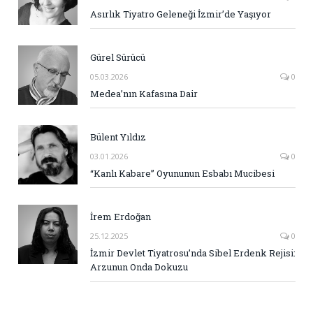
Asırlık Tiyatro Geleneği İzmir’de Yaşıyor
Gürel Sürücü
05.03.2026
0
Medea’nın Kafasına Dair
Bülent Yıldız
03.01.2026
0
“Kanlı Kabare” Oyununun Esbabı Mucibesi
İrem Erdoğan
25.12.2025
0
İzmir Devlet Tiyatrosu’nda Sibel Erdenk Rejisi:
Arzunun Onda Dokuzu