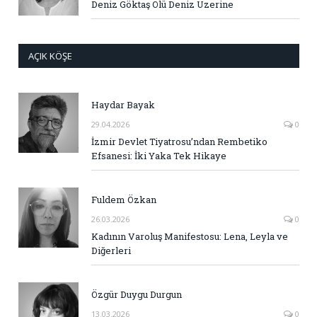
Deniz Göktaş Ölü Deniz Üzerine
AÇIK KÖŞE
Haydar Bayak
29.04.2026
0
İzmir Devlet Tiyatrosu’ndan Rembetiko
Efsanesi: İki Yaka Tek Hikaye
Fuldem Özkan
26.03.2026
0
Kadının Varoluş Manifestosu: Lena, Leyla ve
Diğerleri
Özgür Duygu Durgun
13.03.2026
0