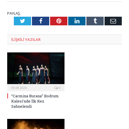
PAYLAŞ.
Twitter
Facebook
Pinterest
LinkedIn
Tumblr
E-
Posta
ILIŞKILI
YAZILAR
09.08.2026
0
“Carmina Burana” Bodrum
Kalesi’nde İlk Kez
Sahnelendi