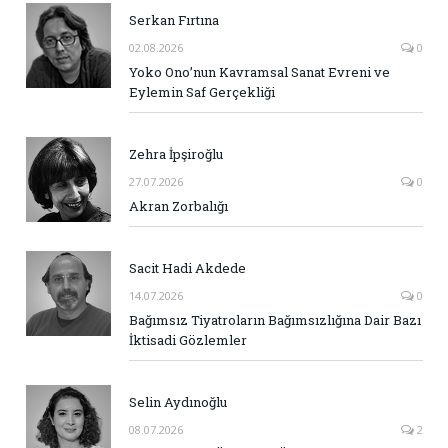
Serkan Fırtına
02.08.2026
0
Yoko Ono’nun Kavramsal Sanat Evreni ve
Eylemin Saf Gerçekliği
Zehra İpşiroğlu
27.07.2026
0
Akran Zorbalığı
Sacit Hadi Akdede
14.07.2026
0
Bağımsız Tiyatroların Bağımsızlığına Dair Bazı
İktisadi Gözlemler
Selin Aydınoğlu
08.07.2026
2