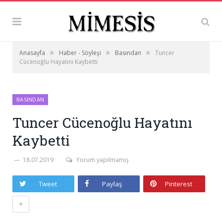
»
»
»
Anasayfa
Haber - Söyleşi
Basından
Tuncer
Cücenoğlu Hayatını Kaybetti
BASINDAN
Tuncer Cücenoğlu Hayatını
Kaybetti
18.07.2019
Yorum yapılmamış
Tweet
Paylaş
Pinterest
+