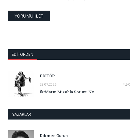
EDITÖRDEN
EDİTÖR
28.07.2026
0
İktidarın Mizahla Sorunu Ne
YAZARLAR
Dikmen Gürün