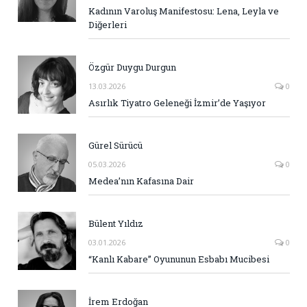
Kadının Varoluş Manifestosu: Lena, Leyla ve
Diğerleri
Özgür Duygu Durgun
13.03.2026
0
Asırlık Tiyatro Geleneği İzmir’de Yaşıyor
Gürel Sürücü
05.03.2026
0
Medea’nın Kafasına Dair
Bülent Yıldız
03.01.2026
0
“Kanlı Kabare” Oyununun Esbabı Mucibesi
İrem Erdoğan