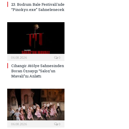
23. Bodrum Bale Festivali’nde
“Pinokyo.exe” Sahnelenecek
06.08.2026
0
Cihangir Atölye Sahnesinden
Boran Özsaygı “Saloz’un
Mavalı”nı Anlattı
06.08.2026
0