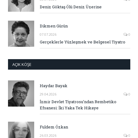
Deniz Göktaş Ölü Deniz Üzerine
Dikmen Gürün
07.07.2026
0
Gerçeklerle Yüzleşmek ve Belgesel Tiyatro
AÇIK KÖŞE
Haydar Bayak
29.04.2026
0
İzmir Devlet Tiyatrosu’ndan Rembetiko
Efsanesi: İki Yaka Tek Hikaye
Fuldem Özkan
26.03.2026
0