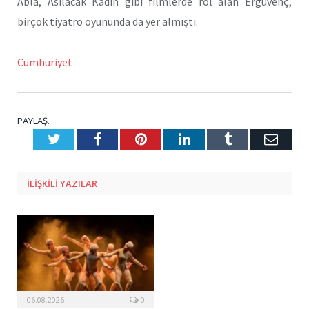
Abla, Asılacak Kadın gibi filmlerde rol alan Ergüvenç,
birçok tiyatro oyununda da yer almıştı.
Cumhuriyet
PAYLAŞ.
Twitter
Facebook
Pinterest
LinkedIn
Tumblr
E-
Posta
ILIŞKILI
YAZILAR
06.08.2026
0