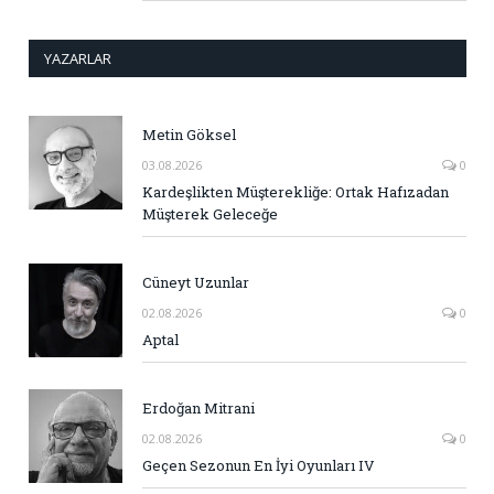
YAZARLAR
Metin Göksel
03.08.2026
0
Kardeşlikten Müşterekliğe: Ortak Hafızadan
Müşterek Geleceğe
Cüneyt Uzunlar
02.08.2026
0
Aptal
Erdoğan Mitrani
02.08.2026
0
Geçen Sezonun En İyi Oyunları IV