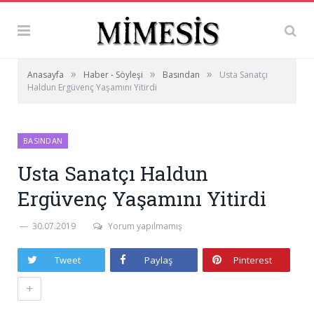
»
»
»
Anasayfa
Haber - Söyleşi
Basından
Usta Sanatçı
Haldun Ergüvenç Yaşamını Yitirdi
BASINDAN
Usta Sanatçı Haldun
Ergüvenç Yaşamını Yitirdi
30.07.2019
Yorum yapılmamış
Tweet
Paylaş
Pinterest
+