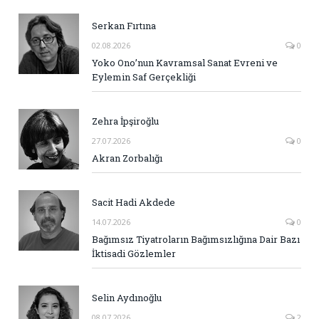
Serkan Fırtına
02.08.2026
0
Yoko Ono’nun Kavramsal Sanat Evreni ve
Eylemin Saf Gerçekliği
Zehra İpşiroğlu
27.07.2026
0
Akran Zorbalığı
Sacit Hadi Akdede
14.07.2026
0
Bağımsız Tiyatroların Bağımsızlığına Dair Bazı
İktisadi Gözlemler
Selin Aydınoğlu
08.07.2026
2