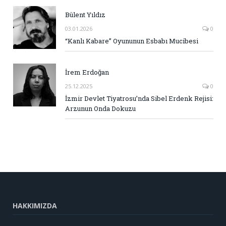
Bülent Yıldız
03.01.2026
0
“Kanlı Kabare” Oyununun Esbabı Mucibesi
İrem Erdoğan
25.12.2025
0
İzmir Devlet Tiyatrosu’nda Sibel Erdenk Rejisi:
Arzunun Onda Dokuzu
HAKKIMIZDA