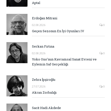
Aptal
Erdoğan Mitrani
02.08.2026
0
Geçen Sezonun En İyi Oyunları IV
Serkan Fırtına
02.08.2026
0
Yoko Ono’nun Kavramsal Sanat Evreni ve
Eylemin Saf Gerçekliği
Zehra İpşiroğlu
27.07.2026
0
Akran Zorbalığı
Sacit Hadi Akdede