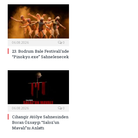
06.08.2026
0
23. Bodrum Bale Festivali’nde
“Pinokyo.exe” Sahnelenecek
06.08.2026
0
Cihangir Atölye Sahnesinden
Boran Özsaygı “Saloz’un
Mavalı”nı Anlattı