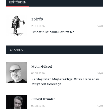
EDITÖRDEN
EDİTÖR
28.07.2026
0
İktidarın Mizahla Sorunu Ne
YAZARLAR
Metin Göksel
03.08.2026
0
Kardeşlikten Müşterekliğe: Ortak Hafızadan
Müşterek Geleceğe
Cüneyt Uzunlar
02.08.2026
0