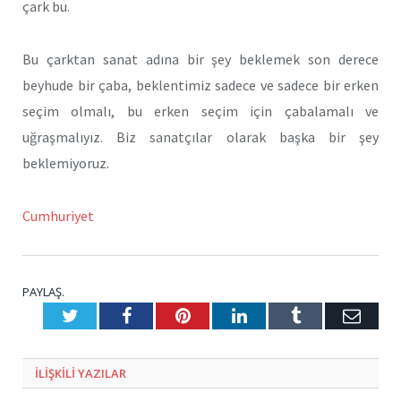
çark bu.
Bu çarktan sanat adına bir şey beklemek son derece
beyhude bir çaba, beklentimiz sadece ve sadece bir erken
seçim olmalı, bu erken seçim için çabalamalı ve
uğraşmalıyız. Biz sanatçılar olarak başka bir şey
beklemiyoruz.
Cumhuriyet
PAYLAŞ.
Twitter
Facebook
Pinterest
LinkedIn
Tumblr
E-
Posta
ILIŞKILI
YAZILAR