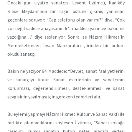
Önceki gün tiyatro sanatçısı Levent Üzümcü, Kadıköy
Kilise Meydanı’nda bir taşın üstüne çıkmış yanından
geçenlere soruyor; “Cep telefonu olan var mı?” diye, “Çok
zor değil sadece anayasanın 64. maddesi yazın ve bakın ne
yazdığına…” diye sesleniyor. Sonra ise Nâzım Hikmet’in
Memleketimden İnsan Manzaraları şiirinden bir bölüm
okudu sanatçı.
Bakın ne yazıyor 64. Maddede: “Devlet, sanat faaliyetlerini
ve sanatçıyı korur. Sanat eserlerinin ve sanatçının
korunması, değerlendirilmesi, desteklenmesi ve sanat
sevgisinin yayılması için gereken tedbirleri alır.”
Bu eylemi yapmayı Nâzım Hikmet Kültür ve Sanat Vakfı ile
birlikte planladıklarını söyleyen Üzümcü, “Sanatı sokağa
taşıdım, çünkü sanatın bütün nefes alacağı yerleri