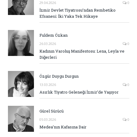
29.04.2026
0
İzmir Devlet Tiyatrosu’ndan Rembetiko
Efsanesi: İki Yaka Tek Hikaye
Fuldem Özkan
26.03.2026
0
Kadının Varoluş Manifestosu: Lena, Leyla ve
Diğerleri
Özgür Duygu Durgun
13.03.2026
0
Asırlık Tiyatro Geleneği İzmir’de Yaşıyor
Gürel Sürücü
05.03.2026
0
Medea’nın Kafasına Dair