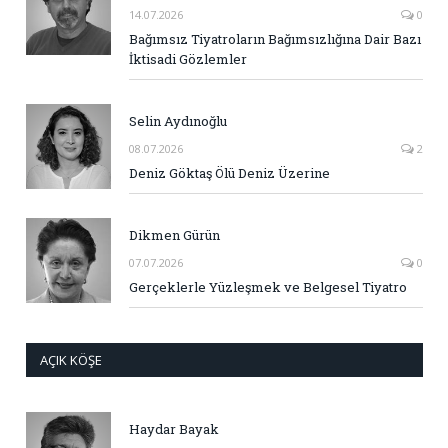
14.07.2026
0
Bağımsız Tiyatroların Bağımsızlığına Dair Bazı
İktisadi Gözlemler
Selin Aydınoğlu
08.07.2026
2
Deniz Göktaş Ölü Deniz Üzerine
Dikmen Gürün
07.07.2026
0
Gerçeklerle Yüzleşmek ve Belgesel Tiyatro
AÇIK KÖŞE
Haydar Bayak