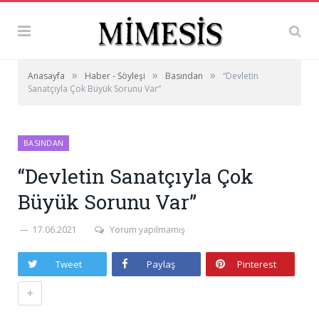
»
»
»
Anasayfa
Haber - Söyleşi
Basından
“Devletin
Sanatçıyla Çok Büyük Sorunu Var”
BASINDAN
“Devletin Sanatçıyla Çok
Büyük Sorunu Var”
17.06.2021
Yorum yapılmamış
Tweet
Paylaş
Pinterest
+