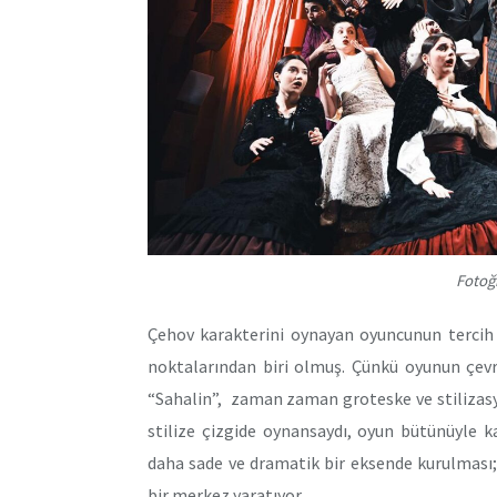
Fotoğ
Çehov karakterini oynayan oyuncunun tercih
noktalarından biri olmuş. Çünkü oyunun çevre
“Sahalin”, zaman zaman groteske ve stilizasy
stilize çizgide oynansaydı, oyun bütünüyle k
daha sade ve dramatik bir eksende kurulması;
bir merkez yaratıyor.