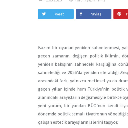
12.05.2026
Yorum yapılmamış
Tweet
Paylaş
P
Bazen bir oyunun yeniden sahnelenmesi, yal
geçen zamanın, değişen politik iklimin, dön
yeniden bakışının sahnedeki karşılığına dönü
sahnelediği ve 2026’da yeniden ele aldığı
Sevg
arasındaki fark, yalnızca metinsel ya da dr
geçen yıllar içinde hem Türkiye’nin politik
alanındaki arayışların değişmesiyle birlikte 
yeni yorum, bir yandan BÜO’nun kendi tiyatr
dönemde politik temalı tiyatronun yöneldiği da
çalışan estetik arayışların izlerini taşıyor.