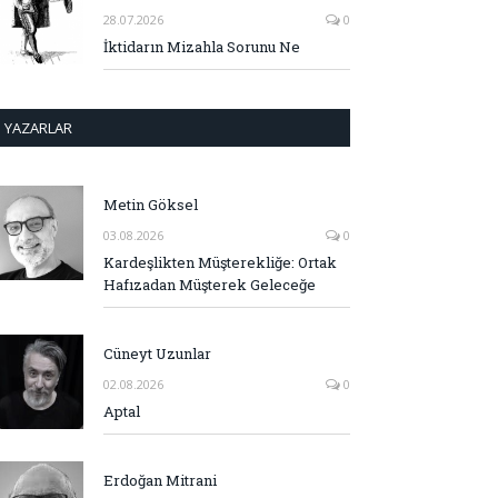
28.07.2026
0
İktidarın Mizahla Sorunu Ne
YAZARLAR
Metin Göksel
03.08.2026
0
Kardeşlikten Müşterekliğe: Ortak
Hafızadan Müşterek Geleceğe
Cüneyt Uzunlar
02.08.2026
0
Aptal
Erdoğan Mitrani