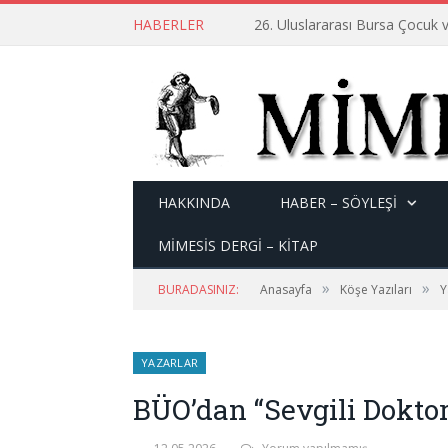
HABERLER
26. Uluslararası Bursa Çocuk v
HAKKINDA
HABER – SÖYLEŞI
MİMESİS DERGİ – KİTAP
»
»
BURADASINIZ:
Anasayfa
Köşe Yazıları
Y
YAZARLAR
BÜO’dan “Sevgili Dokto