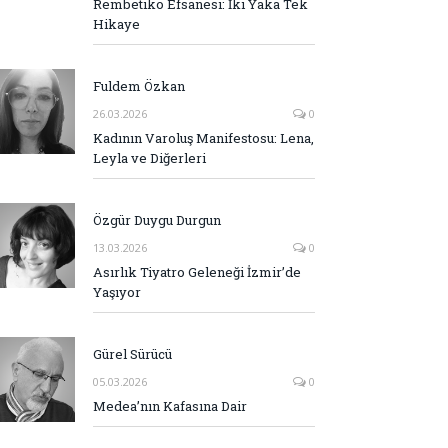
Rembetiko Efsanesi: İki Yaka Tek
Hikaye
Fuldem Özkan
26.03.2026
0
Kadının Varoluş Manifestosu: Lena,
Leyla ve Diğerleri
Özgür Duygu Durgun
13.03.2026
0
Asırlık Tiyatro Geleneği İzmir’de
Yaşıyor
Gürel Sürücü
05.03.2026
0
Medea’nın Kafasına Dair