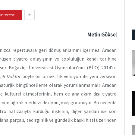
+
interest
Metin Göksel
nızca repertuvara geri dönüş anlamını içermez. Aradan
üşen tiyatro anlayışının ve topluluğun kendi tarihine
şür. Boğaziçi Üniversitesi Oyuncuları’nın (BÜO) 2014’te
ili Doktor
böyle bir örnek. İlk versiyon ile yeni versiyon
amaturjik bir güncelleme olarak yorumlanmamalı. Aradan
 ve kültürel atmosferinin, hem de ana akım dışı tiyatro
oyunun ağırlık merkezi de dönüşmüş görünüyor. Bu nedenle
o hafızasıyla kurduğu ilişkinin, diğer yandan ise son
ha parçalı, tedirginlik ve gündelik baskı hissi üzerinden