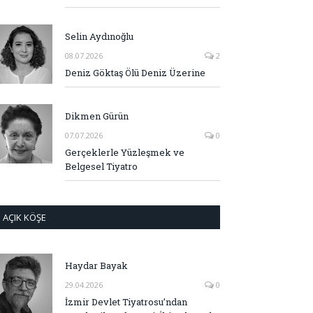
Selin Aydınoğlu
08.07.2026
2
Deniz Göktaş Ölü Deniz Üzerine
Dikmen Gürün
07.07.2026
0
Gerçeklerle Yüzleşmek ve
Belgesel Tiyatro
AÇIK KÖŞE
Haydar Bayak
29.04.2026
0
İzmir Devlet Tiyatrosu’ndan