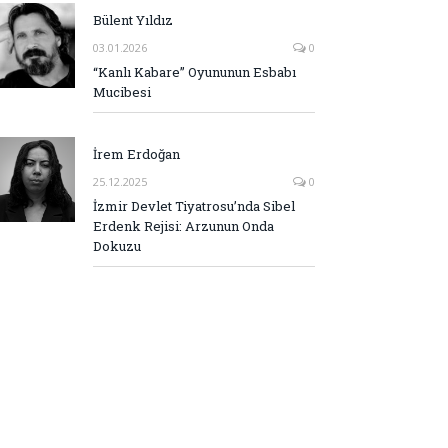
Bülent Yıldız
03.01.2026
0
“Kanlı Kabare” Oyununun Esbabı
Mucibesi
İrem Erdoğan
25.12.2025
0
İzmir Devlet Tiyatrosu’nda Sibel
Erdenk Rejisi: Arzunun Onda
Dokuzu