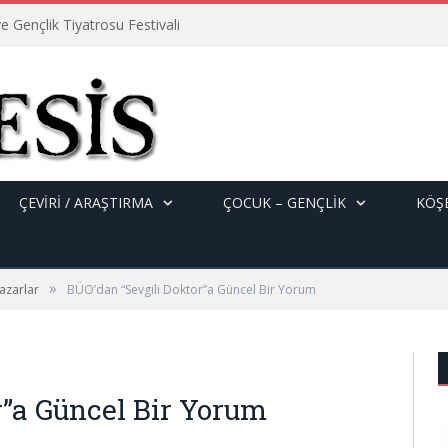
e Gençlik Tiyatrosu Festivali
ÇEVİRİ / ARAŞTIRMA
ÇOCUK – GENÇLIK
KÖŞE
»
azarlar
BÜO’dan “Sevgili Doktor”a Güncel Bir Yorum
r”a Güncel Bir Yorum