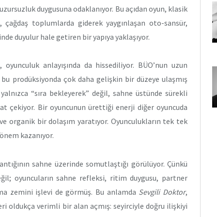
 huzursuzluk duygusuna odaklanıyor. Bu açıdan oyun, klasik
k, çağdaş toplumlarda giderek yaygınlaşan oto-sansür,
nde duyulur hale getiren bir yapıya yaklaşıyor.
 oyunculuk anlayışında da hissediliyor. BÜO’nun uzun
i bu prodüksiyonda çok daha gelişkin bir düzeye ulaşmış
 yalnızca “sıra bekleyerek” değil, sahne üstünde sürekli
kat çekiyor. Bir oyuncunun ürettiği enerji diğer oyuncuda
 ve organik bir dolaşım yaratıyor. Oyunculukların tek tek
 önem kazanıyor.
tığının sahne üzerinde somutlaştığı görülüyor. Çünkü
ğil; oyuncuların sahne refleksi, ritim duygusu, partner
çalışma zemini işlevi de görmüş. Bu anlamda
Sevgili Doktor
,
i oldukça verimli bir alan açmış: seyirciyle doğru ilişkiyi