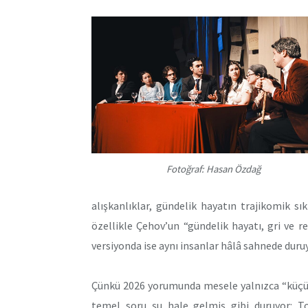
Fotoğraf: Hasan Özdağ
alışkanlıklar, gündelik hayatın trajikomik 
özellikle Çehov’un “gündelik hayatı, gri ve r
versiyonda ise aynı insanlar hâlâ sahnede duruy
Çünkü 2026 yorumunda mesele yalnızca “küçük 
temel soru şu hale gelmiş gibi duruyor: T