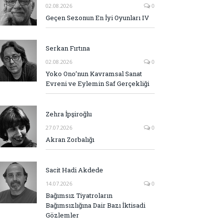
02.08.2026
0
Geçen Sezonun En İyi Oyunları IV
Serkan Fırtına
02.08.2026
0
Yoko Ono’nun Kavramsal Sanat
Evreni ve Eylemin Saf Gerçekliği
Zehra İpşiroğlu
27.07.2026
0
Akran Zorbalığı
Sacit Hadi Akdede
14.07.2026
0
Bağımsız Tiyatroların
Bağımsızlığına Dair Bazı İktisadi
Gözlemler