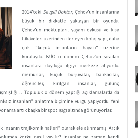
2014’teki
Sevgili Doktor
, Çehov’un insanlarına
büyük bir dikkatle yaklaşan bir oyundu.
Çehov’un mektupları, yaşam öyküsü ve kısa
hikâyeleri üzerinden ilerleyen kolaj yapı, daha
çok “küçük insanların hayatı” üzerine
kuruluydu. BÜO o dönem Çehov’un sıradan
insanlara duyduğu ilgiyi merkeze alıyordu:
memurlar, küçük burjuvalar, bankacılar,
öğrenciler, kırılgan insanlar, gülünç
sıkışmışlığı… Topluluk o dönem yaptığı açıklamalarda da
enksiz insanları” anlatma biçimine vurgu yapıyordu. Yeni
or ama artık başka bir spot ışığı altında görünüyorlar.
insanın trajikomik halleri” olarak ele alınmamış. Artık
oplumda korku nasıl yayılır? İnsanlar ne zaman kendi