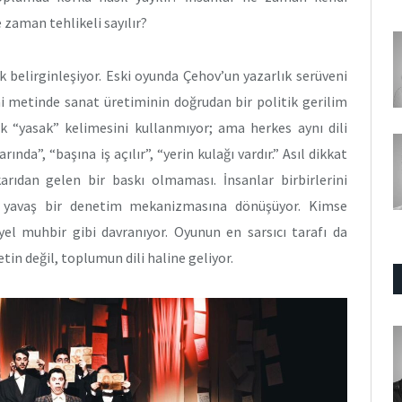
 zaman tehlikeli sayılır?
belirginleşiyor. Eski oyunda Çehov’un yazarlık serüveni
ni metinde sanat üretiminin doğrudan bir politik gerilim
k “yasak” kelimesini kullanmıyor; ama herkes aynı dili
ında”, “başına iş açılır”, “yerin kulağı vardır.” Asıl dikkat
arıdan gelen bir baskı olmaması. İnsanlar birbirlerini
aş yavaş bir denetim mekanizmasına dönüşüyor. Kimse
l muhbir gibi davranıyor. Oyunun en sarsıcı tarafı da
etin değil, toplumun dili haline geliyor.