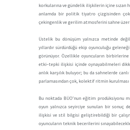
korkularına ve gündelik ilişkilerin içine sızan
anlamda bir politik tiyatro çizgisinden ço
çekingenlik ve gerilim atmosferini sahne üzeri
Üstelik bu dönüşüm yalnızca metinde değil,
yıllardır sürdürdüğü ekip oyunculuğu geleneğ
görünüyor. Özellikle oyuncuların birbirlerine
etki–tepki ilişkisi içinde oynayabilmeleri dik
anlık karşılık buluyor; bu da sahnelerde canlı
parlamasından çok, kolektif ritmin kurulması
Bu noktada BÜO’nun eğitim prodüksiyonu man
oyun yalnızca seyirciye sunulan bir sonuç de
ilişkisi ve stil bilgisi geliştirebildiği bir 
oyuncuların teknik becerilerini sınayabilecekler