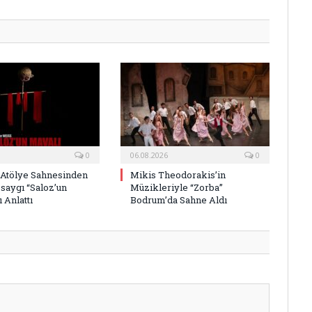
Posta
0
06.08.2026
0
 Atölye Sahnesinden
Mikis Theodorakis’in
saygı “Saloz’un
Müzikleriyle “Zorba”
 Anlattı
Bodrum’da Sahne Aldı