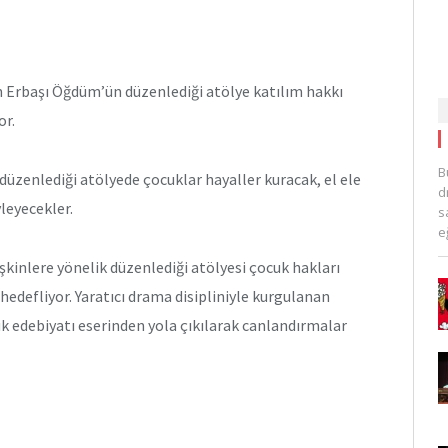
 Erbaşı Öğdüm’ün düzenlediği atölye katılım hakkı
or.
B
üzenlediği atölyede çocuklar hayaller kuracak, el ele
d
yleyecekler.
s
e
şkinlere yönelik düzenlediği atölyesi çocuk hakları
 hedefliyor. Yaratıcı drama disipliniyle kurgulanan
uk edebiyatı eserinden yola çıkılarak canlandırmalar