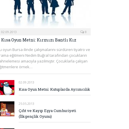
02.09.2013
8
Kısa Oyun Metni: Kırmızı Bantlı Kız
u oyun Bursa ilinde çalışmalarını sürdüren tiyatro ve
rama eğitmeni Nedim Buğral tarafından çocukların
ahnelemesi amacıyla yazılmıştır. Çocuklarla çalışan
ğitmenlere örnek…
02.09.2013
Kısa Oyun Metni: Kutuplarda Ayrımcılık
25.05.2013
Çıfıt ve Kayıp Eşya Cumhuriyeti
(İlkgençlik Oyunu)