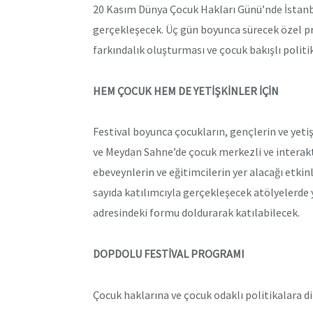
20 Kasım Dünya Çocuk Hakları Günü’nde İstanbu
gerçekleşecek. Üç gün boyunca sürecek özel 
farkındalık oluşturması ve çocuk bakışlı polit
HEM ÇOCUK HEM DE YETİŞKİNLER İÇİN
Festival boyunca çocukların, gençlerin ve yet
ve Meydan Sahne’de çocuk merkezli ve interakti
ebeveynlerin ve eğitimcilerin yer alacağı etkinl
sayıda katılımcıyla gerçekleşecek atölyelerde 
adresindeki formu doldurarak katılabilecek.
DOPDOLU FESTİVAL PROGRAMI
Çocuk haklarına ve çocuk odaklı politikalara d