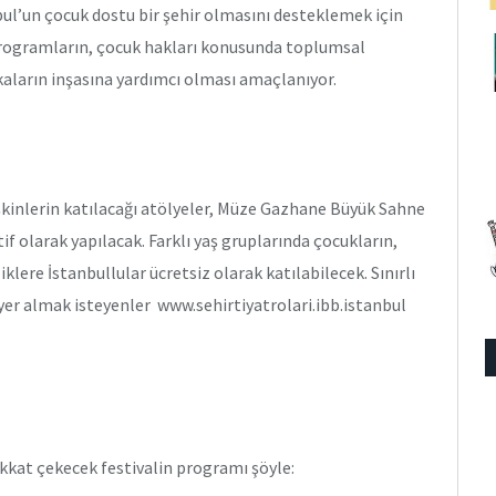
l’un çocuk dostu bir şehir olmasını desteklemek için
programların, çocuk hakları konusunda toplumsal
ikaların inşasına yardımcı olması amaçlanıyor.
işkinlerin katılacağı atölyeler, Müze Gazhane Büyük Sahne
f olarak yapılacak. Farklı yaş gruplarında çocukların,
iklere İstanbullular ücretsiz olarak katılabilecek. Sınırlı
yer almak isteyenler www.sehirtiyatrolari.ibb.istanbul
ikkat çekecek festivalin programı şöyle: