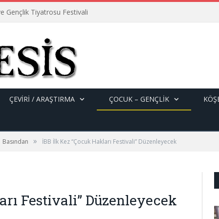
e Gençlik Tiyatrosu Festivali
ÇEVİRİ / ARAŞTIRMA
ÇOCUK – GENÇLIK
KÖŞE
»
Basından
İBB İlk Kez “Çocuk Hakları Festivali” Düzenleyecek
arı Festivali” Düzenleyecek