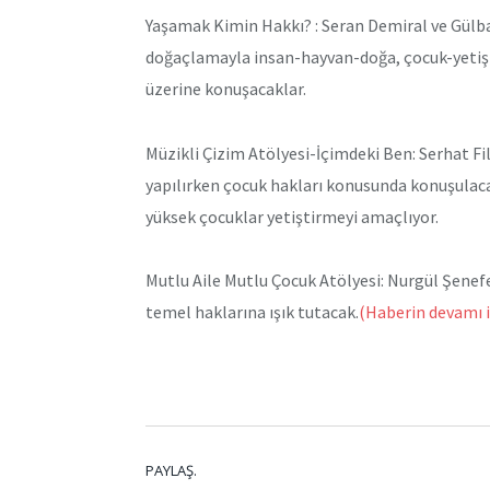
Yaşamak Kimin Hakkı? : Seran Demiral ve Gülba
doğaçlamayla insan-hayvan-doğa, çocuk-yetişki
üzerine konuşacaklar.
Müzikli Çizim Atölyesi-İçimdeki Ben: Serhat Fil
yapılırken çocuk hakları konusunda konuşulacak
yüksek çocuklar yetiştirmeyi amaçlıyor.
Mutlu Aile Mutlu Çocuk Atölyesi: Nurgül Şenefe
temel haklarına ışık tutacak.
(Haberin devamı i
PAYLAŞ.