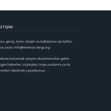
LETİŞİM
ru, görüş, öneri, eleştiri ve katkılarınız için lütfen
ize yazın:
info@mimesis-dergi.org
atkıda bulunmak isteyen okurlarımızdan gelen
zgün haberleri, söyleşileri, köşe yazılarını ya da
evirileri sitemizde yayımlıyoruz.