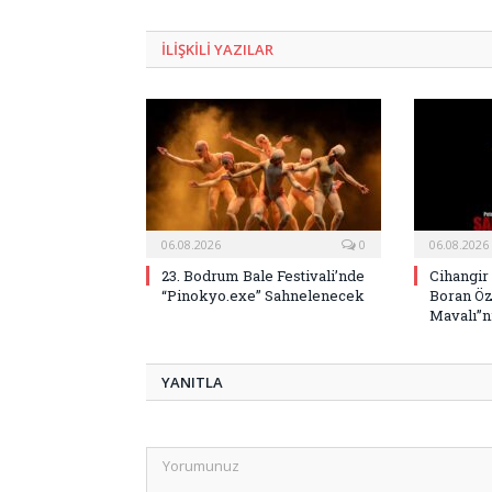
ILIŞKILI
YAZILAR
06.08.2026
0
06.08.2026
23. Bodrum Bale Festivali’nde
Cihangir
“Pinokyo.exe” Sahnelenecek
Boran Öz
Mavalı”nı
YANITLA