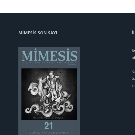
MİMESİS SON SAYI
İ
So
b
K
ö
ç