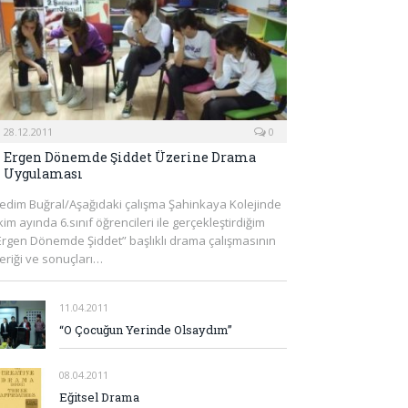
28.12.2011
0
Ergen Dönemde Şiddet Üzerine Drama
Uygulaması
edim Buğral/Aşağıdaki çalışma Şahinkaya Kolejinde
kim ayında 6.sınıf öğrencileri ile gerçekleştirdiğim
Ergen Dönemde Şiddet” başlıklı drama çalışmasının
çeriği ve sonuçları…
11.04.2011
“O Çocuğun Yerinde Olsaydım”
08.04.2011
Eğitsel Drama