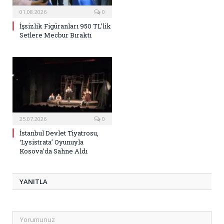
01.08.2026
0
İşsizlik Figüranları 950 TL’lik
Setlere Mecbur Bıraktı
25.07.2026
0
İstanbul Devlet Tiyatrosu,
‘Lysistrata’ Oyunuyla
Kosova’da Sahne Aldı
YANITLA