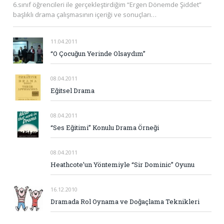
6.sınıf öğrencileri ile gerçekleştirdiğim “Ergen Dönemde Şiddet”
başlıklı drama çalışmasının içeriği ve sonuçları…
11.04.2011
“O Çocuğun Yerinde Olsaydım”
08.04.2011
Eğitsel Drama
08.04.2011
“Ses Eğitimi” Konulu Drama Örneği
08.04.2011
Heathcote’un Yöntemiyle “Sir Dominic” Oyunu
16.12.2010
Dramada Rol Oynama ve Doğaçlama Teknikleri