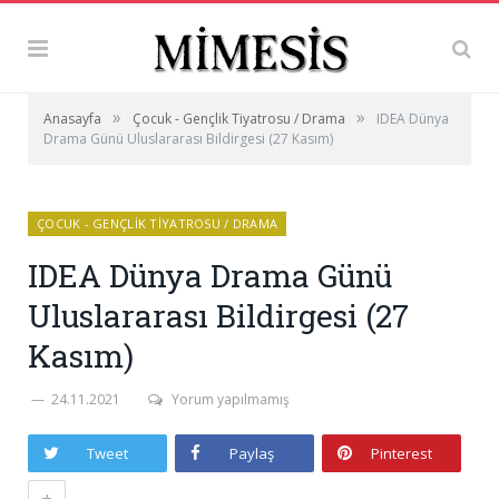
»
»
Anasayfa
Çocuk - Gençlik Tiyatrosu / Drama
IDEA Dünya
Drama Günü Uluslararası Bildirgesi (27 Kasım)
ÇOCUK - GENÇLIK TIYATROSU / DRAMA
IDEA Dünya Drama Günü
Uluslararası Bildirgesi (27
Kasım)
24.11.2021
Yorum yapılmamış
Tweet
Paylaş
Pinterest
+