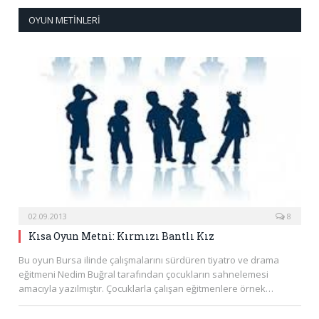
OYUN METINLERI
02.09.2013
8
Kısa Oyun Metni: Kırmızı Bantlı Kız
Bu oyun Bursa ilinde çalışmalarını sürdüren tiyatro ve drama
eğitmeni Nedim Buğral tarafından çocukların sahnelemesi
amacıyla yazılmıştır. Çocuklarla çalışan eğitmenlere örnek…