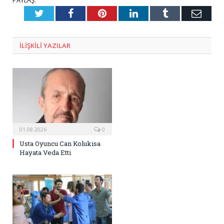
PAYLAŞ.
Twitter
Facebook
Pinterest
LinkedIn
Tumblr
E-
Posta
ILIŞKILI
YAZILAR
01.08.2026
0
Usta Oyuncu Can Kolukısa
Hayata Veda Etti