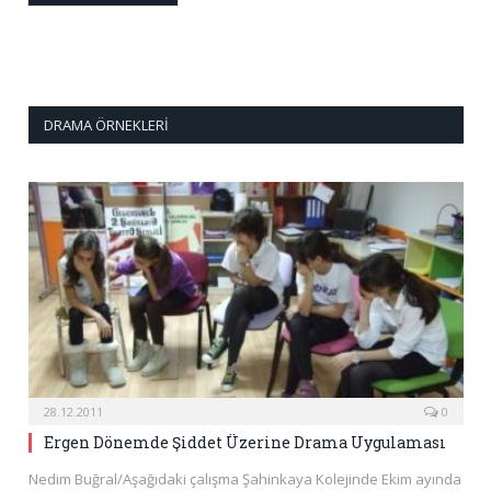
DRAMA ÖRNEKLERI
28.12.2011
0
Ergen Dönemde Şiddet Üzerine Drama Uygulaması
Nedim Buğral/Aşağıdaki çalışma Şahinkaya Kolejinde Ekim ayında