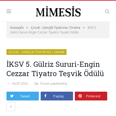
»
»
Anasayfa
Çocuk - Gençlik Tiyatrosu / Drama
İKSV 5.
Gülriz Sururi-Engin Cezzar Tiyatro Teşvik Ödülü
ÇOCUK - GENÇLIK TIYATROSU / DRAMA
İKSV 5. Gülriz Sururi-Engin
Cezzar Tiyatro Teşvik Ödülü
26.07.2023
Yorum yapılmamış
Tweet
Paylaş
Pinterest
+