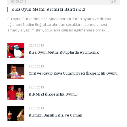
02.09.2013
8
Kısa Oyun Metni: Kırmızı Bantlı Kız
Bu oyun Bursa ilinde çalışmalarını sürdüren tiyatro ve drama
eğitmeni Nedim Buğral tarafından çocukların sahnelemesi
amacıyla yazılmıştır. Çocuklarla çalışan eğitmenlere örnek…
02.09.2013
Kısa Oyun Metni: Kutuplarda Ayrımcılık
25.05.2013
Çıfıt ve Kayıp Eşya Cumhuriyeti (İlkgençlik Oyunu)
25.05.2013
KIRMIZI (İlkgençlik Oyunu)
25.05.2013
Kırmızı Başlıklı Kız ve Orman