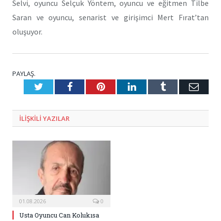
Selvi, oyuncu Selçuk Yöntem, oyuncu ve eğitmen Tilbe
Saran ve oyuncu, senarist ve girişimci Mert Fırat’tan
oluşuyor.
PAYLAŞ.
Twitter
Facebook
Pinterest
LinkedIn
Tumblr
E-
Posta
ILIŞKILI
YAZILAR
01.08.2026
0
Usta Oyuncu Can Kolukısa