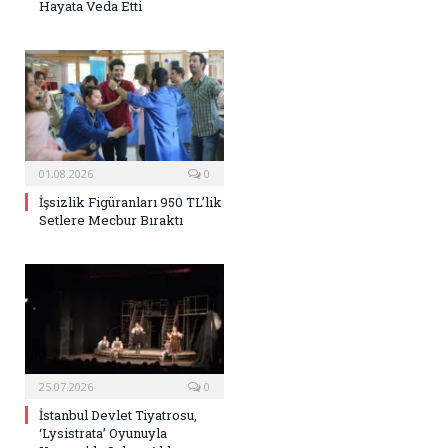
Hayata Veda Etti
01.08.2026
0
İşsizlik Figüranları 950 TL’lik
Setlere Mecbur Bıraktı
25.07.2026
0
İstanbul Devlet Tiyatrosu,
‘Lysistrata’ Oyunuyla