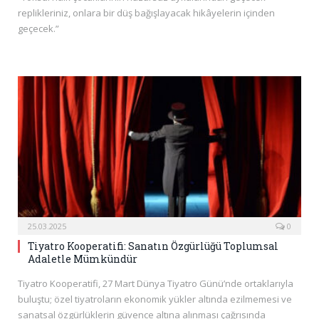
replikleriniz, onlara bir düş bağışlayacak hikâyelerin içinden
geçecek.”
25.03.2025
0
Tiyatro Kooperatifi: Sanatın Özgürlüğü Toplumsal
Adaletle Mümkündür
Tiyatro Kooperatifi, 27 Mart Dünya Tiyatro Günü’nde ortaklarıyla
buluştu; özel tiyatroların ekonomik yükler altında ezilmemesi ve
sanatsal özgürlüklerin güvence altına alınması çağrısında