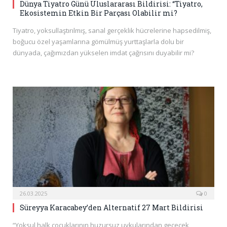
Dünya Tiyatro Günü Uluslararası Bildirisi: “Tiyatro,
Ekosistemin Etkin Bir Parçası Olabilir mi?
Tiyatro, yoksullaştırılmış, sanal gerçeklik hücrelerine hapsedilmiş,
boğucu özel yaşamlarına gömülmüş yurttaşlarla dolu bir
dünyada, çağımızdan yükselen imdat çağrısını duyabilir mi?
26.03.2025
0
Süreyya Karacabey’den Alternatif 27 Mart Bildirisi
“Yoksul halk çocuklarının huzursuz uykularından geçecek