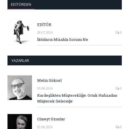
EDITÖRDEN
EDİTÖR
28.07.2026
0
İktidarın Mizahla Sorunu Ne
YAZARLAR
Metin Göksel
03.08.2026
0
Kardeşlikten Müşterekliğe: Ortak Hafızadan
Müşterek Geleceğe
Cüneyt Uzunlar
02.08.2026
0