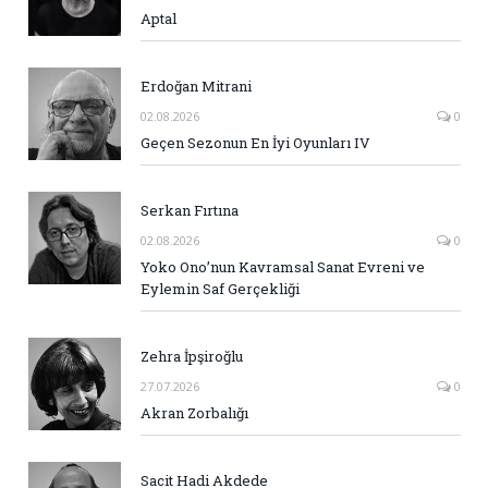
Aptal
Erdoğan Mitrani
02.08.2026
0
Geçen Sezonun En İyi Oyunları IV
Serkan Fırtına
02.08.2026
0
Yoko Ono’nun Kavramsal Sanat Evreni ve
Eylemin Saf Gerçekliği
Zehra İpşiroğlu
27.07.2026
0
Akran Zorbalığı
Sacit Hadi Akdede