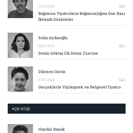
14.07.2026
0
Bağımsız Tiyatroların Bağımsızlığına Dair Bazı
İktisadi Gözlemler
Selin Aydınoğlu
08.07.2026
2
Deniz Göktaş Ölü Deniz Üzerine
Dikmen Gürün
07.07.2026
0
Gerçeklerle Yüzleşmek ve Belgesel Tiyatro
AÇIK KÖŞE
Haydar Bayak