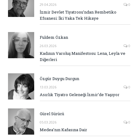
29.04.2026
0
İzmir Devlet Tiyatrosu’ndan Rembetiko
Efsanesi: İki Yaka Tek Hikaye
Fuldem Özkan
26.03.2026
0
Kadının Varoluş Manifestosu: Lena, Leyla ve
Diğerleri
Özgür Duygu Durgun
13.03.2026
0
Asırlık Tiyatro Geleneği İzmir’de Yaşıyor
Gürel Sürücü
05.03.2026
0
Medea’nın Kafasına Dair