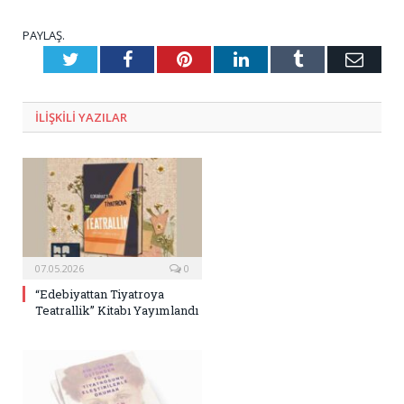
PAYLAŞ.
Twitter
Facebook
Pinterest
LinkedIn
Tumblr
E-
Posta
ILIŞKILI
YAZILAR
07.05.2026
0
“Edebiyattan Tiyatroya
Teatrallik” Kitabı Yayımlandı