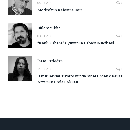
05.03.2026
0
Medea’nın Kafasına Dair
Bülent Yıldız
03.01.2026
0
“Kanlı Kabare” Oyununun Esbabı Mucibesi
İrem Erdoğan
25.12.2025
0
İzmir Devlet Tiyatrosu’nda Sibel Erdenk Rejisi:
Arzunun Onda Dokuzu