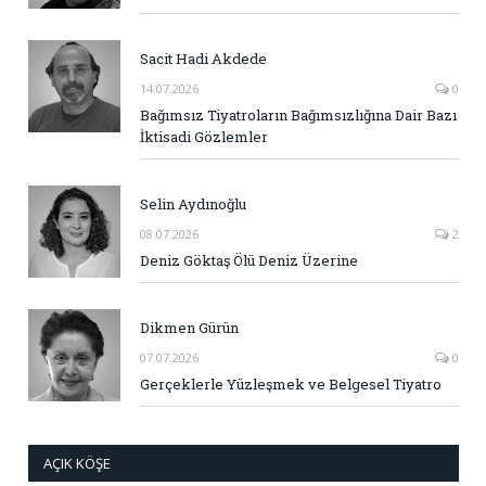
Sacit Hadi Akdede
14.07.2026
0
Bağımsız Tiyatroların Bağımsızlığına Dair Bazı
İktisadi Gözlemler
Selin Aydınoğlu
08.07.2026
2
Deniz Göktaş Ölü Deniz Üzerine
Dikmen Gürün
07.07.2026
0
Gerçeklerle Yüzleşmek ve Belgesel Tiyatro
AÇIK KÖŞE