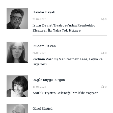
Haydar Bayak
29.04.2026
0
İzmir Devlet Tiyatrosu’ndan Rembetiko
Efsanesi: İki Yaka Tek Hikaye
Fuldem Özkan
26.03.2026
0
Kadının Varoluş Manifestosu: Lena, Leyla ve
Diğerleri
Özgür Duygu Durgun
13.03.2026
0
Asırlık Tiyatro Geleneği İzmir’de Yaşıyor
Gürel Sürücü