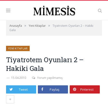
»
»
Anasayfa
Yeni Kitaplar
Tiyatrotem Oyunları 2 – Hakiki
Gala
YENI KITAPLAR
Tiyatrotem Oyunları 2 –
Hakiki Gala
15.04.2010
Yorum yapılmamış
Tweet
Paylaş
Pinterest
+