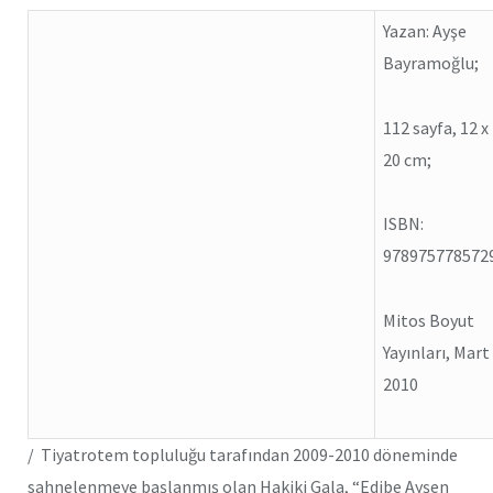
Yazan: Ayşe
Bayramoğlu;
112 sayfa, 12 x
20 cm;
ISBN:
978975778572
Mitos Boyut
Yayınları, Mart
2010
/ Tiyatrotem topluluğu tarafından 2009-2010 döneminde
sahnelenmeye başlanmış olan Hakiki Gala, “Edibe Ayşen