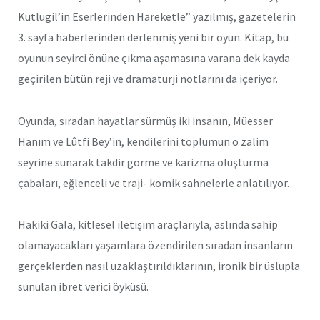
Kutlugil’in Eserlerinden Hareketle” yazılmış, gazetelerin
3. sayfa haberlerinden derlenmiş yeni bir oyun. Kitap, bu
oyunun seyirci önüne çıkma aşamasına varana dek kayda
geçirilen bütün reji ve dramaturji notlarını da içeriyor.
Oyunda, sıradan hayatlar sürmüş iki insanın, Müesser
Hanım ve Lûtfi Bey’in, kendilerini toplumun o zalim
seyrine sunarak takdir görme ve karizma oluşturma
çabaları, eğlenceli ve traji- komik sahnelerle anlatılıyor.
Hakiki Gala, kitlesel iletişim araçlarıyla, aslında sahip
olamayacakları yaşamlara özendirilen sıradan insanların
gerçeklerden nasıl uzaklaştırıldıklarının, ironik bir üslupla
sunulan ibret verici öyküsü.