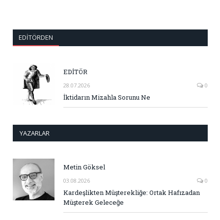
EDITÖRDEN
EDİTÖR
28.07.2026
0
İktidarın Mizahla Sorunu Ne
YAZARLAR
Metin Göksel
03.08.2026
0
Kardeşlikten Müşterekliğe: Ortak Hafızadan
Müşterek Geleceğe