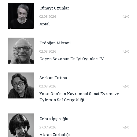
Cüneyt Uzunlar
02.08.2026
0
Aptal
Erdoğan Mitrani
02.08.2026
0
Geçen Sezonun En İyi Oyunları IV
Serkan Fırtına
02.08.2026
0
Yoko Ono’nun Kavramsal Sanat Evreni ve
Eylemin Saf Gerçekliği
Zehra İpşiroğlu
27.07.2026
0
Akran Zorbalığı