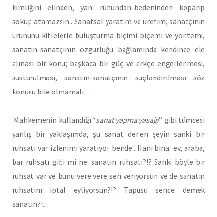
kimliğini elinden, yani ruhundan-bedeninden koparıp
söküp atamazsın.. Sanatsal yaratım ve üretim, sanatçının
ürününü kitlelerle buluşturma biçimi-biçemi ve yöntemi,
sanatın-sanatçının özgürlüğü bağlamında kendince ele
alınası bir konu; başkaca bir güç ve erkçe engellenmesi,
susturulması, sanatın-sanatçının suçlandırılması söz
konusu bile olmamalı…
Mahkemenin kullandığı “
sanat yapma yasağı
” gibi tümcesi
yanlış bir yaklaşımda, şu sanat denen şeyin sanki bir
ruhsatı var izlenimi yaratıyor bende.. Hani bina, ev, araba,
bar ruhsatı gibi mi ne: sanatın ruhsatı?!? Sanki böyle bir
ruhsat var ve bunu vere vere sen veriyorsun ve de sanatın
ruhsatını iptal eyliyorsun?!? Tapusu sende demek
sanatın?!..