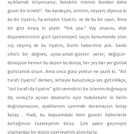
açıklamak istiyorsanız, bulabilir misiniz bundan daha
güzel bir örnek!?.. Yav kardeşim, amirim, neysen; diyoruz ki
bu bir tiyatro, ha anladın: tiyatro.. ve de bu bir oyun.. Ama
bir göz kırpış ki şöyle: “Yok yaa..” Vay anasını, diye
düşünebilirsiniz gizil (potansiyel) suçlu konumunda olan
siz; neymiş de bu tiyatro, bizim haberimiz yok.. Sanki
sihirli bir değnek, oyna-anlat-göster: yeter; değişsin-
dönüşsün hemen bu düzen bu dünya, her şey her yer güllük
gülistanlık olsun.. Ama onca gücü yoktur ne yazık ki.. “Alt
tarafı tiyatro” derken, kitleyle buluştukça-ses getirdikçe,
“üst tarafı da tiyatro” gibi sevindirici bir izlenim doğmuşsa
da, sonuçta açılan davalarla öyle bükülekalır ki belin
doğrulamazsın, ayaklarının üzerinde duramazsın kolay
kolay… Hadi, bu kapsamdaki kimi güncel haberlerle
belleğimizi tazeleyelim biraz.. Çok yakın geçmişte
olanlardan bir ikisini özetleyelim alıntılarla: