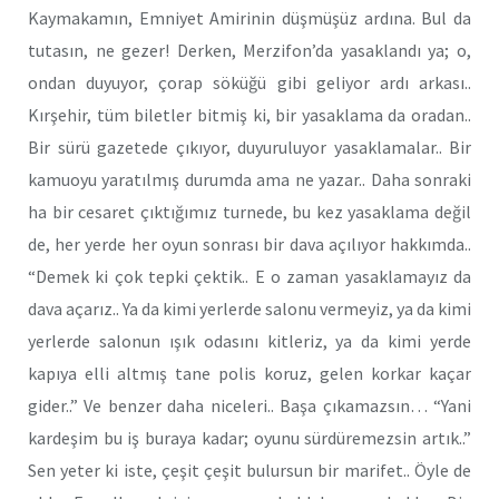
Kaymakamın, Emniyet Amirinin düşmüşüz ardına. Bul da
tutasın, ne gezer! Derken, Merzifon’da yasaklandı ya; o,
ondan duyuyor, çorap söküğü gibi geliyor ardı arkası..
Kırşehir, tüm biletler bitmiş ki, bir yasaklama da oradan..
Bir sürü gazetede çıkıyor, duyuruluyor yasaklamalar.. Bir
kamuoyu yaratılmış durumda ama ne yazar.. Daha sonraki
ha bir cesaret çıktığımız turnede, bu kez yasaklama değil
de, her yerde her oyun sonrası bir dava açılıyor hakkımda..
“Demek ki çok tepki çektik.. E o zaman yasaklamayız da
dava açarız.. Ya da kimi yerlerde salonu vermeyiz, ya da kimi
yerlerde salonun ışık odasını kitleriz, ya da kimi yerde
kapıya elli altmış tane polis koruz, gelen korkar kaçar
gider..” Ve benzer daha niceleri.. Başa çıkamazsın… “Yani
kardeşim bu iş buraya kadar; oyunu sürdüremezsin artık..”
Sen yeter ki iste, çeşit çeşit bulursun bir marifet.. Öyle de