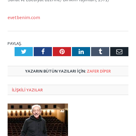
evetbenim.com
PAYLAŞ.
Twitter
Facebook
Pinterest
LinkedIn
Tumblr
E-
Posta
YAZARIN BÜTÜN YAZILARI IÇIN:
ZAFER DIPER
ILIŞKILI
YAZILAR