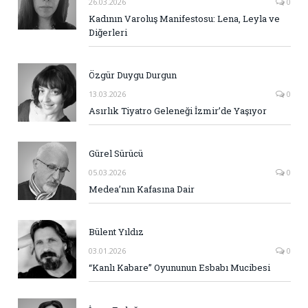
26.03.2026
0
Kadının Varoluş Manifestosu: Lena, Leyla ve
Diğerleri
Özgür Duygu Durgun
13.03.2026
0
Asırlık Tiyatro Geleneği İzmir’de Yaşıyor
Gürel Sürücü
05.03.2026
0
Medea’nın Kafasına Dair
Bülent Yıldız
03.01.2026
0
“Kanlı Kabare” Oyununun Esbabı Mucibesi