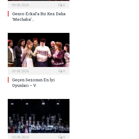
09.08.2026
0
Genco Erkal’a Bir Kez Daha
‘Merhaba’…
09.08.2026
0
Geçen Sezonun En İyi
Oyunları – V
03.08.2026
0