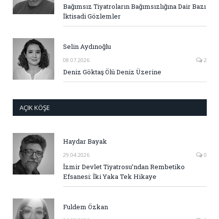
Bağımsız Tiyatroların Bağımsızlığına Dair Bazı
İktisadi Gözlemler
Selin Aydınoğlu
08.07.2026
2
Deniz Göktaş Ölü Deniz Üzerine
AÇIK KÖŞE
Haydar Bayak
29.04.2026
0
İzmir Devlet Tiyatrosu’ndan Rembetiko
Efsanesi: İki Yaka Tek Hikaye
Fuldem Özkan