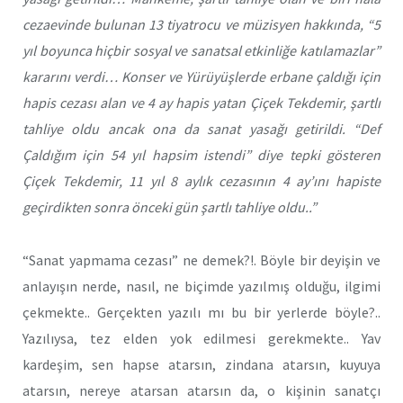
cezaevinde bulunan 13 tiyatrocu ve müzisyen hakkında, “5
yıl boyunca hiçbir sosyal ve sanatsal etkinliğe katılamazlar”
kararını verdi… Konser ve Yürüyüşlerde erbane çaldığı için
hapis cezası alan ve 4 ay hapis yatan Çiçek Tekdemir, şartlı
tahliye oldu ancak ona da sanat yasağı getirildi. “Def
Çaldığım için 54 yıl hapsim istendi” diye tepki gösteren
Çiçek Tekdemir, 11 yıl 8 aylık cezasının 4 ay’ını hapiste
geçirdikten sonra önceki gün şartlı tahliye oldu..”
“Sanat yapmama cezası” ne demek?!. Böyle bir deyişin ve
anlayışın nerde, nasıl, ne biçimde yazılmış olduğu, ilgimi
çekmekte.. Gerçekten yazılı mı bu bir yerlerde böyle?..
Yazılıysa, tez elden yok edilmesi gerekmekte.. Yav
kardeşim, sen hapse atarsın, zindana atarsın, kuyuya
atarsın, nereye atarsan atarsın da, o kişinin sanatçı