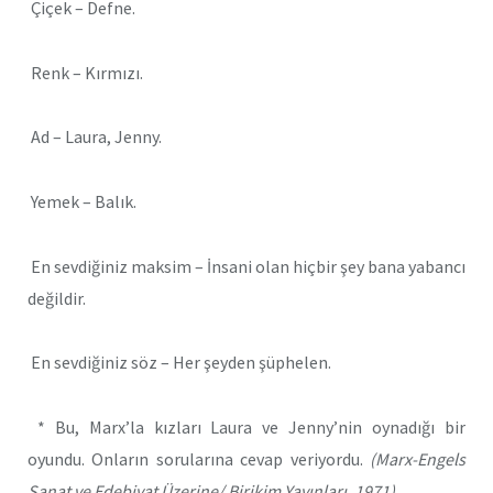
Çiçek – Defne.
Renk – Kırmızı.
Ad – Laura, Jenny.
Yemek – Balık.
En sevdiğiniz maksim – İnsani olan hiçbir şey bana yabancı
değildir.
En sevdiğiniz söz – Her şeyden şüphelen.
* Bu, Marx’la kızları Laura ve Jenny’nin oynadığı bir
oyundu. Onların sorularına cevap veriyordu.
(Marx-Engels
Sanat ve Edebiyat Üzerine/ Birikim Yayınları, 1971)