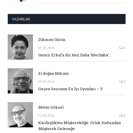
YAZARLAR
Dikmen Gürün
09.08.2026
0
Genco Erkal’a Bir Kez Daha ‘Merhaba’…
Erdoğan Mitrani
09.08.2026
0
Geçen Sezonun En İyi Oyunları – V
Metin Göksel
03.08.2026
0
Kardeşlikten Müşterekliğe: Ortak Hafızadan
Müşterek Geleceğe