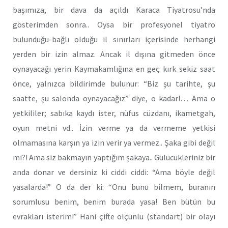
başımıza, bir dava da açıldı Karaca Tiyatrosu’nda
gösterimden sonra.. Oysa bir profesyonel tiyatro
bulunduğu-bağlı olduğu il sınırları içerisinde herhangi
yerden bir izin almaz. Ancak il dışına gitmeden önce
oynayacağı yerin Kaymakamlığına en geç kırk sekiz saat
önce, yalnızca bildirimde bulunur: “Biz şu tarihte, şu
saatte, şu salonda oynayacağız” diye, o kadar!… Ama o
yetkililer; sabıka kaydı ister, nüfus cüzdanı, ikametgah,
oyun metni vd.. İzin verme ya da vermeme yetkisi
olmamasına karşın ya izin verir ya vermez.. Şaka gibi değil
mi?! Ama siz bakmayın yaptığım şakaya.. Gülücükleriniz bir
anda donar ve dersiniz ki ciddi ciddi: “Ama böyle değil
yasalarda!” O da der ki: “Onu bunu bilmem, buranın
sorumlusu benim, benim burada yasa! Ben bütün bu
evrakları isterim!” Hani çifte ölçünlü (standart) bir olayı