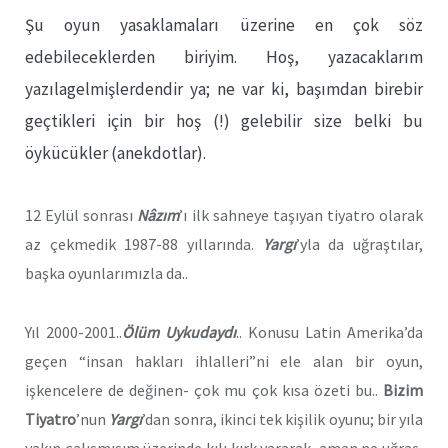
Şu oyun yasaklamaları üzerine en çok söz
edebileceklerden biriyim. Hoş, yazacaklarım
yazılagelmişlerdendir ya; ne var ki, başımdan birebir
geçtikleri için bir hoş (!) gelebilir size belki bu
öykücükler (anekdotlar).
12 Eylül sonrası
Nâzım
’ı ilk sahneye taşıyan tiyatro olarak
az çekmedik 1987-88 yıllarında.
Yargı
’yla da uğraştılar,
başka oyunlarımızla da..
Yıl 2000-2001..
Ölüm Uykudaydı
.. Konusu Latin Amerika’da
geçen “insan hakları ihlalleri”ni ele alan bir oyun,
işkencelere de değinen- çok mu çok kısa özeti bu..
Bizim
Tiyatro
’nun
Yargı
’dan sonra, ikinci tek kişilik oyunu; bir yıla
yakın çalışmışım üzerinde kılı kırk yararak, aman ne uğraş,