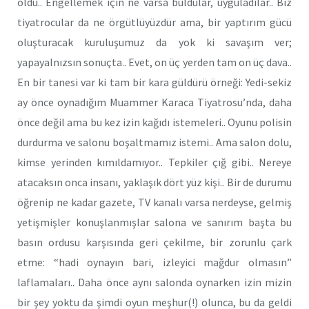
oldu.. Engellemek için ne varsa buldular, uyguladılar.. Biz
tiyatrocular da ne örgütlüyüzdür ama, bir yaptırım gücü
oluşturacak kuruluşumuz da yok ki savaşım ver;
yapayalnızsın sonuçta.. Evet, on üç yerden tam on üç dava..
En bir tanesi var ki tam bir kara güldürü örneği: Yedi-sekiz
ay önce oynadığım Muammer Karaca Tiyatrosu’nda, daha
önce değil ama bu kez izin kağıdı istemeleri.. Oyunu polisin
durdurma ve salonu boşaltmamız istemi.. Ama salon dolu,
kimse yerinden kımıldamıyor.. Tepkiler çığ gibi.. Nereye
atacaksın onca insanı, yaklaşık dört yüz kişi.. Bir de durumu
öğrenip ne kadar gazete, TV kanalı varsa nerdeyse, gelmiş
yetişmişler konuşlanmışlar salona ve sanırım başta bu
basın ordusu karşısında geri çekilme, bir zorunlu çark
etme: “hadi oynayın bari, izleyici mağdur olmasın”
laflamaları.. Daha önce aynı salonda oynarken izin mizin
bir şey yoktu da şimdi oyun meşhur(!) olunca, bu da geldi