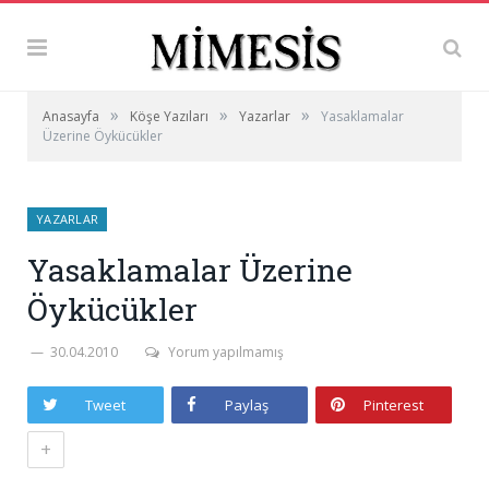
»
»
»
Anasayfa
Köşe Yazıları
Yazarlar
Yasaklamalar
Üzerine Öykücükler
YAZARLAR
Yasaklamalar Üzerine
Öykücükler
30.04.2010
Yorum yapılmamış
Tweet
Paylaş
Pinterest
+