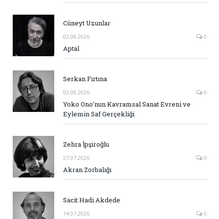
Cüneyt Uzunlar
02.08.2026
0
Aptal
Serkan Fırtına
02.08.2026
0
Yoko Ono’nun Kavramsal Sanat Evreni ve
Eylemin Saf Gerçekliği
Zehra İpşiroğlu
27.07.2026
0
Akran Zorbalığı
Sacit Hadi Akdede
14.07.2026
0