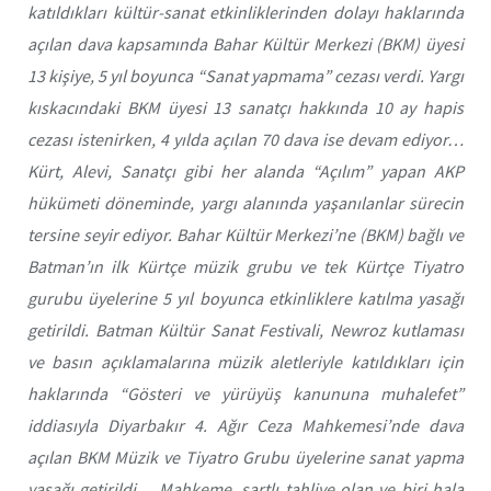
katıldıkları kültür-sanat etkinliklerinden dolayı haklarında
açılan dava kapsamında Bahar Kültür Merkezi (BKM) üyesi
13 kişiye, 5 yıl boyunca “Sanat yapmama” cezası verdi. Yargı
kıskacındaki BKM üyesi 13 sanatçı hakkında 10 ay hapis
cezası istenirken, 4 yılda açılan 70 dava ise devam ediyor…
Kürt, Alevi, Sanatçı gibi her alanda “Açılım” yapan AKP
hükümeti döneminde, yargı alanında yaşanılanlar sürecin
tersine seyir ediyor. Bahar Kültür Merkezi’ne (BKM) bağlı ve
Batman’ın ilk Kürtçe müzik grubu ve tek Kürtçe Tiyatro
gurubu üyelerine 5 yıl boyunca etkinliklere katılma yasağı
getirildi. Batman Kültür Sanat Festivali, Newroz kutlaması
ve basın açıklamalarına müzik aletleriyle katıldıkları için
haklarında “Gösteri ve yürüyüş kanununa muhalefet”
iddiasıyla Diyarbakır 4. Ağır Ceza Mahkemesi’nde dava
açılan BKM Müzik ve Tiyatro Grubu üyelerine sanat yapma
yasağı getirildi… Mahkeme, şartlı tahliye olan ve biri hala