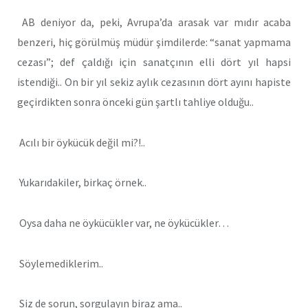
AB deniyor da, peki, Avrupa’da arasak var mıdır acaba
benzeri, hiç görülmüş müdür şimdilerde: “sanat yapmama
cezası”; def çaldığı için sanatçının elli dört yıl hapsi
istendiği.. On bir yıl sekiz aylık cezasının dört ayını hapiste
geçirdikten sonra önceki gün şartlı tahliye olduğu..
Acılı bir öykücük değil mi?!..
Yukarıdakiler, birkaç örnek..
Oysa daha ne öykücükler var, ne öykücükler…
Söylemediklerim..
Siz de sorun, sorgulayın biraz ama..