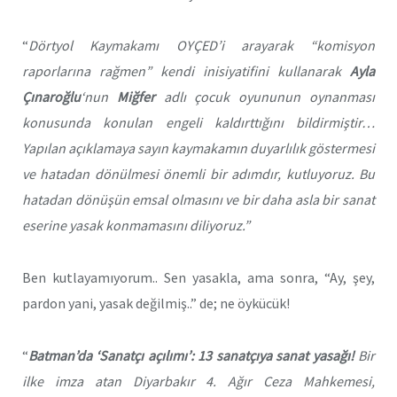
“
Dörtyol Kaymakamı OYÇED’i arayarak “komisyon
raporlarına rağmen” kendi inisiyatifini kullanarak
Ayla
Çınaroğlu
‘nun
Miğfer
adlı çocuk oyununun oynanması
konusunda konulan engeli kaldırttığını bildirmiştir…
Yapılan açıklamaya sayın kaymakamın duyarlılık göstermesi
ve hatadan dönülmesi önemli bir adımdır, kutluyoruz. Bu
hatadan dönüşün emsal olmasını ve bir daha asla bir sanat
eserine yasak konmamasını diliyoruz.”
Ben kutlayamıyorum.. Sen yasakla, ama sonra, “Ay, şey,
pardon yani, yasak değilmiş..” de; ne öykücük!
“
Batman’da ‘Sanatçı açılımı’: 13 sanatçıya sanat yasağı!
Bir
ilke imza atan Diyarbakır 4. Ağır Ceza Mahkemesi,