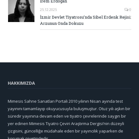
İrem Erdoğan
25.12.2025
0
İzmir Devlet Tiyatrosu’nda Sibel Erdenk Rejisi:
Arzunun Onda Dokuzu
HAKKIMIZDA
Mimesis Sahne Sanatları Portali 2010 yılının Nisan ayında test
yayınını tamamlayıp okuyucusuyla buluşmuştur. Otuz yılı aşkın bir
süredir yayınına devam eden ve tiyatro çevrelerinde saygın bir
yer edinen Mimesis Tiyatro Çeviri Araştırma Dergisi’nin düzeyli
çizgisini, güncelliğe müdahale eden bir yayıncılık yaparken de
korumak niyetindedir.