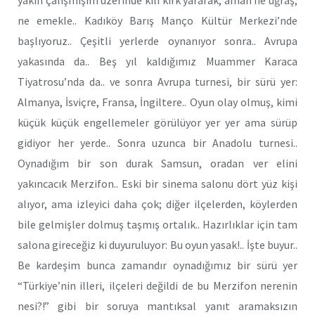
ne emekle.. Kadıköy Barış Manço Kültür Merkezi’nde
başlıyoruz.. Çeşitli yerlerde oynanıyor sonra.. Avrupa
yakasında da.. Beş yıl kaldığımız Muammer Karaca
Tiyatrosu’nda da.. ve sonra Avrupa turnesi, bir sürü yer:
Almanya, İsviçre, Fransa, İngiltere.. Oyun olay olmuş, kimi
küçük küçük engellemeler görülüyor yer yer ama sürüp
gidiyor her yerde.. Sonra uzunca bir Anadolu turnesi..
Oynadığım bir son durak Samsun, oradan ver elini
yakıncacık Merzifon.. Eski bir sinema salonu dört yüz kişi
alıyor, ama izleyici daha çok; diğer ilçelerden, köylerden
bile gelmişler dolmuş taşmış ortalık.. Hazırlıklar için tam
salona gireceğiz ki duyuruluyor: Bu oyun yasak!.. İşte buyur..
Be kardeşim bunca zamandır oynadığımız bir sürü yer
“Türkiye’nin illeri, ilçeleri değildi de bu Merzifon nerenin
nesi?!” gibi bir soruya mantıksal yanıt aramaksızın