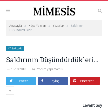
»
»
»
Anasayfa
Köşe Yazıları
Yazarlar
Saldırının
Düşündürdükleri…
YAZARLAR
Saldırının Düşündürdükleri…
18.10.2010
Yorum yapılmamış
Tweet
Paylaş
Pinterest
+
Levent Soy