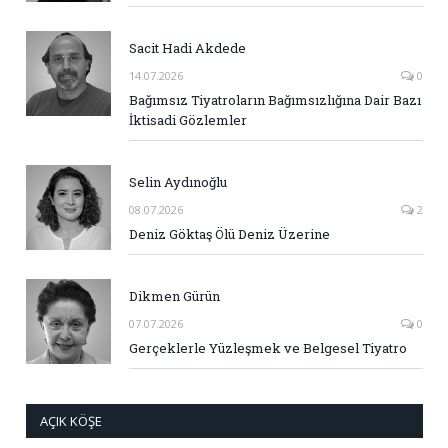
Sacit Hadi Akdede
14.07.2026
0
Bağımsız Tiyatroların Bağımsızlığına Dair Bazı
İktisadi Gözlemler
Selin Aydınoğlu
08.07.2026
2
Deniz Göktaş Ölü Deniz Üzerine
Dikmen Gürün
07.07.2026
0
Gerçeklerle Yüzleşmek ve Belgesel Tiyatro
AÇIK KÖŞE