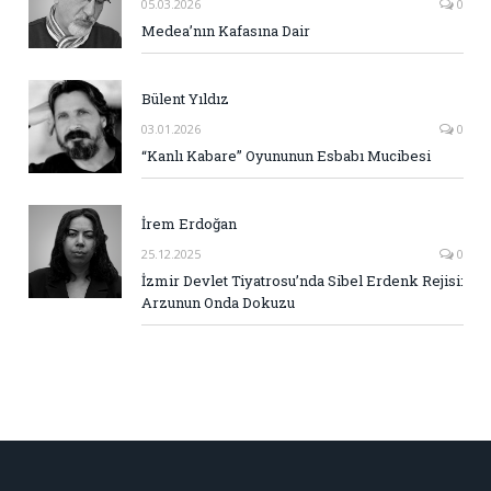
05.03.2026
0
Medea’nın Kafasına Dair
Bülent Yıldız
03.01.2026
0
“Kanlı Kabare” Oyununun Esbabı Mucibesi
İrem Erdoğan
25.12.2025
0
İzmir Devlet Tiyatrosu’nda Sibel Erdenk Rejisi:
Arzunun Onda Dokuzu