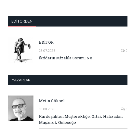
EDITÖRDEN
EDİTÖR
28.07.2026
0
İktidarın Mizahla Sorunu Ne
YAZARLAR
Metin Göksel
03.08.2026
0
Kardeşlikten Müşterekliğe: Ortak Hafızadan
Müşterek Geleceğe