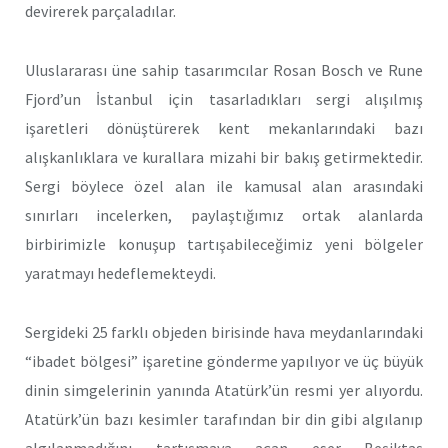
devirerek parçaladılar.
Uluslararası üne sahip tasarımcılar Rosan Bosch ve Rune
Fjord’un İstanbul için tasarladıkları sergi alışılmış
işaretleri dönüştürerek kent mekanlarındaki bazı
alışkanlıklara ve kurallara mizahi bir bakış getirmektedir.
Sergi böylece özel alan ile kamusal alan arasındaki
sınırları incelerken, paylaştığımız ortak alanlarda
birbirimizle konuşup tartışabileceğimiz yeni bölgeler
yaratmayı hedeflemekteydi.
Sergideki 25 farklı objeden birisinde hava meydanlarındaki
“ibadet bölgesi” işaretine gönderme yapılıyor ve üç büyük
dinin simgelerinin yanında Atatürk’ün resmi yer alıyordu.
Atatürk’ün bazı kesimler tarafından bir din gibi algılanıp
algılanmadığını tartışmaya açan eser Beşiktaş