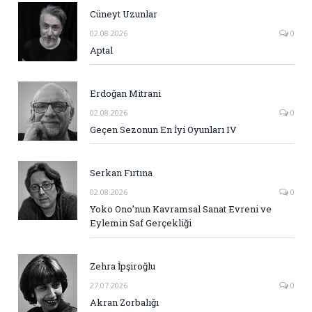
Cüneyt Uzunlar
02.08.2026
0
Aptal
Erdoğan Mitrani
02.08.2026
0
Geçen Sezonun En İyi Oyunları IV
Serkan Fırtına
02.08.2026
0
Yoko Ono’nun Kavramsal Sanat Evreni ve
Eylemin Saf Gerçekliği
Zehra İpşiroğlu
27.07.2026
0
Akran Zorbalığı