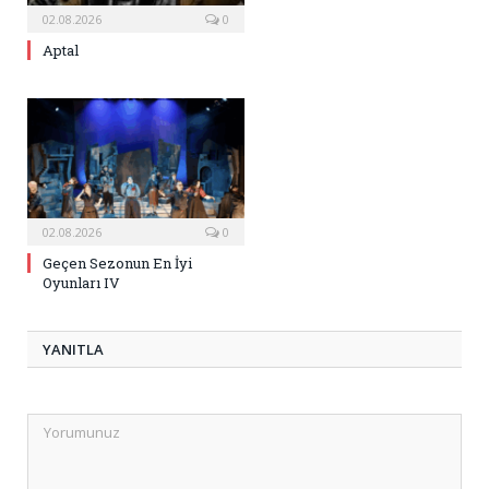
02.08.2026
0
Aptal
02.08.2026
0
Geçen Sezonun En İyi
Oyunları IV
YANITLA