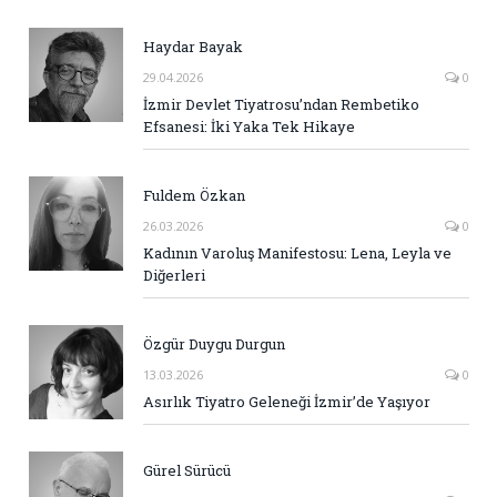
Haydar Bayak
29.04.2026
0
İzmir Devlet Tiyatrosu’ndan Rembetiko
Efsanesi: İki Yaka Tek Hikaye
Fuldem Özkan
26.03.2026
0
Kadının Varoluş Manifestosu: Lena, Leyla ve
Diğerleri
Özgür Duygu Durgun
13.03.2026
0
Asırlık Tiyatro Geleneği İzmir’de Yaşıyor
Gürel Sürücü