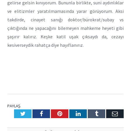
gelirse gelsin kınıyorum. Bununla birlikte, suni aydınlıklar
ve elitizmler yaratılmamasında yarar görüyorum. Aksi
takdirde, cinayet sanığı doktor/bürokrat/subay vs
çıktığında ne yapacağını bilemeyen mahkeme heyeti gibi
şaşırır kalırız. Keşke katil uşak çıksaydı da, cezayı
kesiverseydik rahatça diye hayıflanırız.
PAYLAŞ.
Twitter
Facebook
Pinterest
LinkedIn
Tumblr
E-
Posta