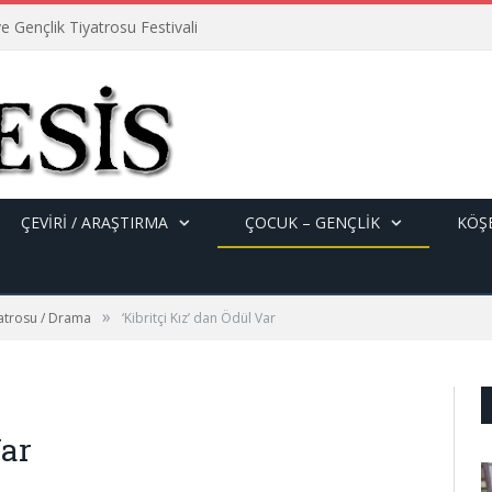
e Gençlik Tiyatrosu Festivali
ÇEVİRİ / ARAŞTIRMA
ÇOCUK – GENÇLIK
KÖŞE
»
yatrosu / Drama
‘Kibritçi Kız’ dan Ödül Var
Var