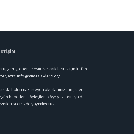
LETİŞİM
ru, görüş, öneri, eleştiri ve katkılarınız için lütfen
ize yazın:
info@mimesis-dergi.org
atkıda bulunmak isteyen okurlarımızdan gelen
zgün haberleri, söyleşileri, köşe yazılarını ya da
evirileri sitemizde yayımlıyoruz.