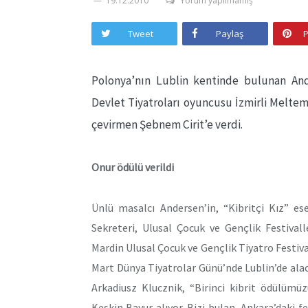
19.12.2010
Yorum yapılmamış
Tweet
Paylaş
P
Polonya’nın Lublin kentinde bulunan And
Devlet Tiyatroları oyuncusu İzmirli Melte
çevirmen Şebnem Cirit’e verdi.
Onur ödülü verildi
Ünlü masalcı Andersen’in, “Kibritçi Kız” e
Sekreteri, Ulusal Çocuk ve Gençlik Festival
Mardin Ulusal Çocuk ve Gençlik Tiyatro Festi
Mart Dünya Tiyatrolar Günü’nde Lublin’de ala
Arkadiusz Klucznik, “Birinci kibrit ödülüm
Keskin Bayur alıyor. Bizi bulan, Ankara’daki f