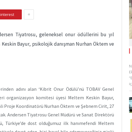
+
interest
ersen Tiyatrosu, geleneksel onur ödüllerini bu yıl
m Keskin Bayur, psikolojik danışman Nurhan Öktem ve
N
E
“
i
serinden adını alan ‘Kibrit Onur Ödülü’nü TOBAV Genel
leri organizasyon komitesi üyesi Meltem Keskin Bayur,
vali Proje Koordinatörü Nurhan Öktem ve Şebnem Cirit, 27
cak. Andersen Tiyatrosu Genel Müdürü ve Sanat Direktörü
üzü, Türkiye’de dost olduğumuz ilk hanımefendi Meltem
estivale davet eden, bizi hayal bile edemeyeceğiniz güçlü