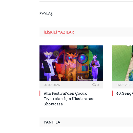
PAYLAŞ.
ILIŞKILI
YAZILAR
20.07.2026
0
16.05.2026
Atta Festival’den Çocuk
40.Genç 
Tiyatroları İçin Uluslararası
Showcase
YANITLA