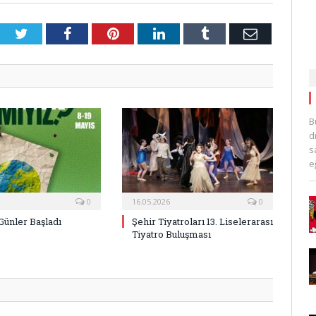
Twitter
Facebook
Pinterest
LinkedIn
Tumblr
E-
Posta
B
d
s
e
0
16.05.2026
0
Günler Başladı
Şehir Tiyatroları 13. Liselerarası
Tiyatro Buluşması