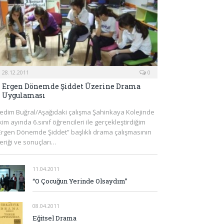
28.12.2011
0
Ergen Dönemde Şiddet Üzerine Drama
Uygulaması
edim Buğral/Aşağıdaki çalışma Şahinkaya Kolejinde
kim ayında 6.sınıf öğrencileri ile gerçekleştirdiğim
Ergen Dönemde Şiddet” başlıklı drama çalışmasının
çeriği ve sonuçları…
11.04.2011
“O Çocuğun Yerinde Olsaydım”
08.04.2011
Eğitsel Drama