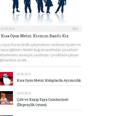
02.09.2013
8
Kısa Oyun Metni: Kırmızı Bantlı Kız
u oyun Bursa ilinde çalışmalarını sürdüren tiyatro ve
rama eğitmeni Nedim Buğral tarafından çocukların
ahnelemesi amacıyla yazılmıştır. Çocuklarla çalışan
ğitmenlere örnek…
02.09.2013
Kısa Oyun Metni: Kutuplarda Ayrımcılık
25.05.2013
Çıfıt ve Kayıp Eşya Cumhuriyeti
(İlkgençlik Oyunu)