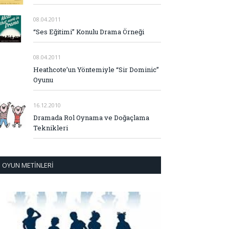
08.04.2011
“Ses Eğitimi” Konulu Drama Örneği
08.04.2011
Heathcote’un Yöntemiyle “Sir Dominic”
Oyunu
16.12.2010
Dramada Rol Oynama ve Doğaçlama
Teknikleri
OYUN METINLERI