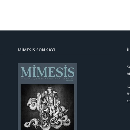
MİMESİS SON SAYI
İ
So
b
K
ö
ç