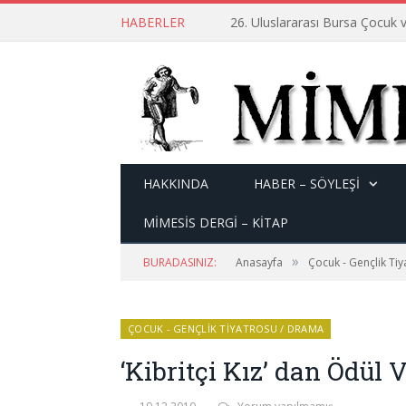
HABERLER
26. Uluslararası Bursa Çocuk v
HAKKINDA
HABER – SÖYLEŞI
MİMESİS DERGİ – KİTAP
»
BURADASINIZ:
Anasayfa
Çocuk - Gençlik Ti
ÇOCUK - GENÇLIK TIYATROSU / DRAMA
‘Kibritçi Kız’ dan Ödül 