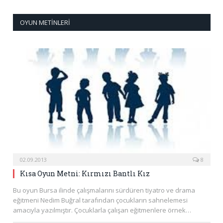
OYUN METINLERI
02.09.2013
8
Kısa Oyun Metni: Kırmızı Bantlı Kız
Bu oyun Bursa ilinde çalışmalarını sürdüren tiyatro ve drama
eğitmeni Nedim Buğral tarafından çocukların sahnelemesi
amacıyla yazılmıştır. Çocuklarla çalışan eğitmenlere örnek…