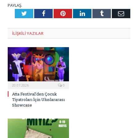
PAYLAŞ.
Twitter
Facebook
Pinterest
LinkedIn
Tumblr
E-
Posta
ILIŞKILI
YAZILAR
20.07.2026
0
Atta Festival’den Çocuk
Tiyatroları İçin Uluslararası
Showcase