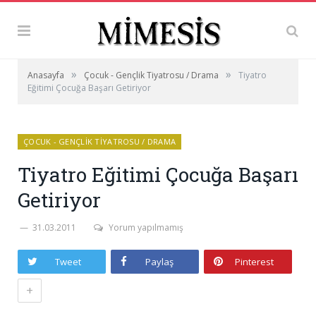
»
»
Anasayfa
Çocuk - Gençlik Tiyatrosu / Drama
Tiyatro
Eğitimi Çocuğa Başarı Getiriyor
ÇOCUK - GENÇLIK TIYATROSU / DRAMA
Tiyatro Eğitimi Çocuğa Başarı
Getiriyor
31.03.2011
Yorum yapılmamış
Tweet
Paylaş
Pinterest
+