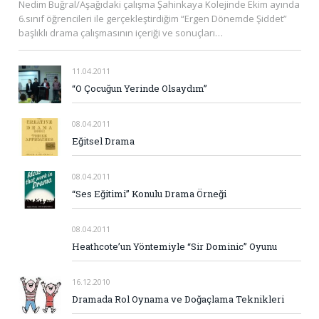
Nedim Buğral/Aşağıdaki çalışma Şahinkaya Kolejinde Ekim ayında
6.sınıf öğrencileri ile gerçekleştirdiğim “Ergen Dönemde Şiddet”
başlıklı drama çalışmasının içeriği ve sonuçları…
11.04.2011
“O Çocuğun Yerinde Olsaydım”
08.04.2011
Eğitsel Drama
08.04.2011
“Ses Eğitimi” Konulu Drama Örneği
08.04.2011
Heathcote’un Yöntemiyle “Sir Dominic” Oyunu
16.12.2010
Dramada Rol Oynama ve Doğaçlama Teknikleri