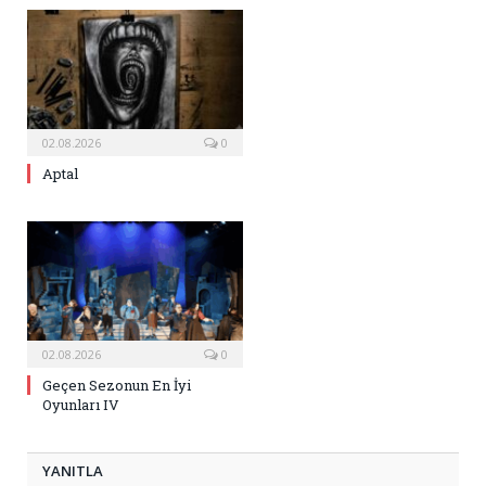
02.08.2026
0
Aptal
02.08.2026
0
Geçen Sezonun En İyi
Oyunları IV
YANITLA