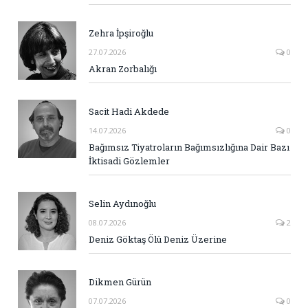
Zehra İpşiroğlu
27.07.2026
0
Akran Zorbalığı
Sacit Hadi Akdede
14.07.2026
0
Bağımsız Tiyatroların Bağımsızlığına Dair Bazı
İktisadi Gözlemler
Selin Aydınoğlu
08.07.2026
2
Deniz Göktaş Ölü Deniz Üzerine
Dikmen Gürün
07.07.2026
0