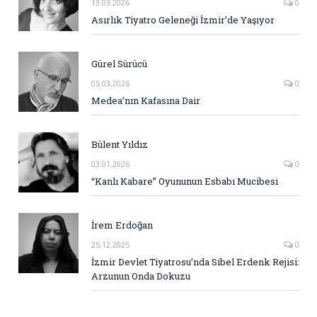
13.03.2026
0
Asırlık Tiyatro Geleneği İzmir’de Yaşıyor
Gürel Sürücü
05.03.2026
0
Medea’nın Kafasına Dair
Bülent Yıldız
03.01.2026
0
“Kanlı Kabare” Oyununun Esbabı Mucibesi
İrem Erdoğan
25.12.2025
0
İzmir Devlet Tiyatrosu’nda Sibel Erdenk Rejisi:
Arzunun Onda Dokuzu