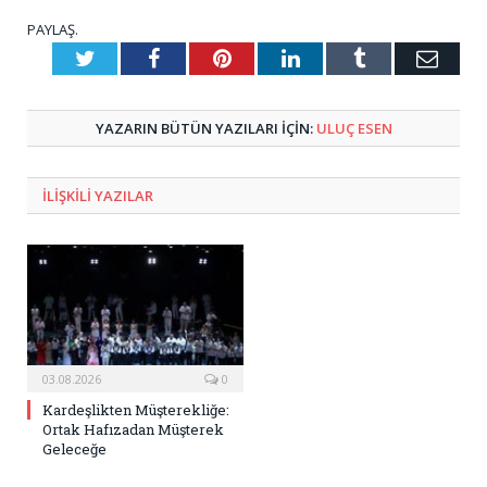
PAYLAŞ.
Twitter
Facebook
Pinterest
LinkedIn
Tumblr
E-
Posta
YAZARIN BÜTÜN YAZILARI IÇIN:
ULUÇ ESEN
ILIŞKILI
YAZILAR
03.08.2026
0
Kardeşlikten Müşterekliğe:
Ortak Hafızadan Müşterek
Geleceğe