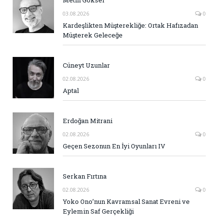
03.08.2026
0
Kardeşlikten Müşterekliğe: Ortak Hafızadan
Müşterek Geleceğe
Cüneyt Uzunlar
02.08.2026
0
Aptal
Erdoğan Mitrani
02.08.2026
0
Geçen Sezonun En İyi Oyunları IV
Serkan Fırtına
02.08.2026
0
Yoko Ono’nun Kavramsal Sanat Evreni ve
Eylemin Saf Gerçekliği