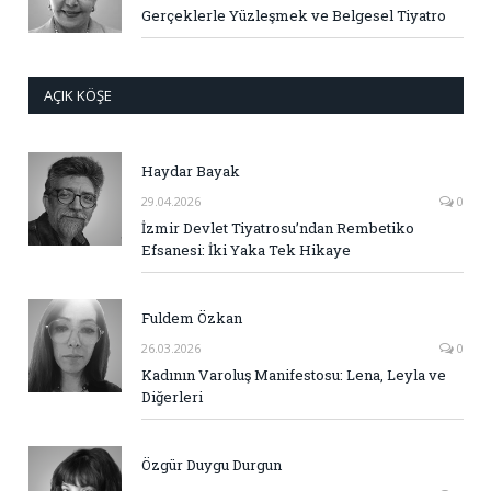
Gerçeklerle Yüzleşmek ve Belgesel Tiyatro
AÇIK KÖŞE
Haydar Bayak
29.04.2026
0
İzmir Devlet Tiyatrosu’ndan Rembetiko
Efsanesi: İki Yaka Tek Hikaye
Fuldem Özkan
26.03.2026
0
Kadının Varoluş Manifestosu: Lena, Leyla ve
Diğerleri
Özgür Duygu Durgun