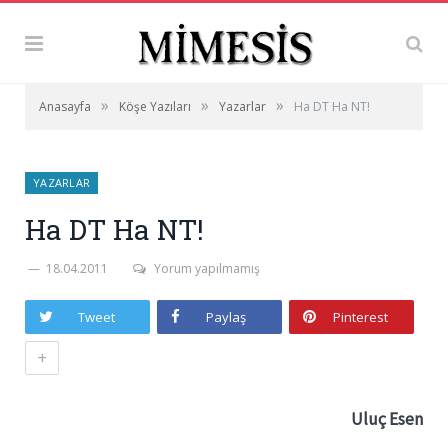
»
»
»
Anasayfa
Köşe Yazıları
Yazarlar
Ha DT Ha NT!
YAZARLAR
Ha DT Ha NT!
18.04.2011
Yorum yapılmamış
Tweet
Paylaş
Pinterest
+
Uluç Esen