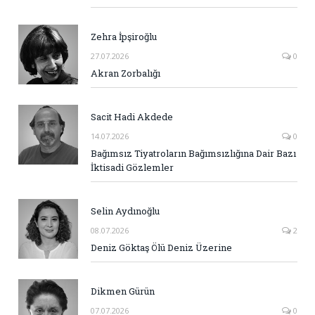
Zehra İpşiroğlu
27.07.2026
0
Akran Zorbalığı
Sacit Hadi Akdede
14.07.2026
0
Bağımsız Tiyatroların Bağımsızlığına Dair Bazı
İktisadi Gözlemler
Selin Aydınoğlu
08.07.2026
2
Deniz Göktaş Ölü Deniz Üzerine
Dikmen Gürün
07.07.2026
0