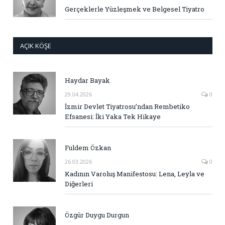
Gerçeklerle Yüzleşmek ve Belgesel Tiyatro
AÇIK KÖŞE
Haydar Bayak
29.04.2026
0
İzmir Devlet Tiyatrosu’ndan Rembetiko
Efsanesi: İki Yaka Tek Hikaye
Fuldem Özkan
26.03.2026
0
Kadının Varoluş Manifestosu: Lena, Leyla ve
Diğerleri
Özgür Duygu Durgun