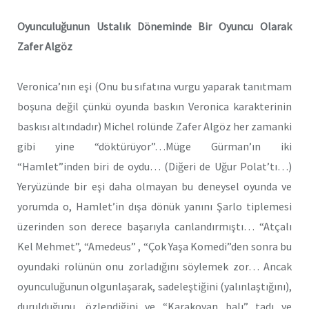
Oyunculuğunun Ustalık Döneminde Bir Oyuncu Olarak
Zafer Algöz
Veronica’nın eşi (Onu bu sıfatına vurgu yaparak tanıtmam
boşuna değil çünkü oyunda baskın Veronica karakterinin
baskısı altındadır) Michel rolünde Zafer Algöz her zamanki
gibi yine “döktürüyor”…Müge Gürman’ın iki
“Hamlet”inden biri de oydu… (Diğeri de Uğur Polat’tı…)
Yeryüzünde bir eşi daha olmayan bu deneysel oyunda ve
yorumda o, Hamlet’in dışa dönük yanını Şarlo tiplemesi
üzerinden son derece başarıyla canlandırmıştı… “Atçalı
Kel Mehmet”, “Amedeus” , “Çok Yaşa Komedi”den sonra bu
oyundaki rolünün onu zorladığını söylemek zor… Ancak
oyunculuğunun olgunlaşarak, sadeleştiğini (yalınlaştığını),
durulduğunu, özlendiğini ve “Karakovan balı” tadı ve