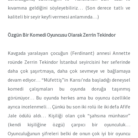
kıvamına geldiğini söyleyebiliriz… (Son derece tatlı ve
kaliteli bir seyir keyfi vermesi anlamında…)
Özgün Bir Komedi Oyuncusu Olarak Zerrin Tekindor
Kavgada yaralayan çocuğun (Ferdinant) annesi Annette
roünde Zerrin Tekindor İstanbul seyircisini her seferinde
daha çok şaşırtmaya, daha çok sevmeye ve bağlamaya
devam ediyor… “Müfettiş”in Karısı’nda başladığı deneysel
komedi çalışmaları bu oyunda doruğa taşınmış
görünüyor… Bu oyunda herkes ama bu oyuncu özellikle
ayrıca incelenmeli… Çünkü bu son iki rolü ile iki defa Afife
Jale ödülü aldı… Kişiliği olan çok “şahsına münhasır”
(kendi kişiliğine özgü) çarpıcı bir oyunculuk…
Oyunculuğunun şifreleri belki de onun çok iyi bir oyuncu