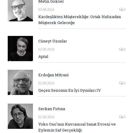
Metin Göksel
03.08.2026
0
Kardeşlikten Müşterekliğe: Ortak Hafızadan
Müşterek Geleceğe
Cüneyt Uzunlar
02.08.2026
0
Aptal
Erdoğan Mitrani
02.08.2026
0
Geçen Sezonun En İyi Oyunları IV
Serkan Fırtına
02.08.2026
0
Yoko Ono’nun Kavramsal Sanat Evreni ve
Eylemin Saf Gerçekliği