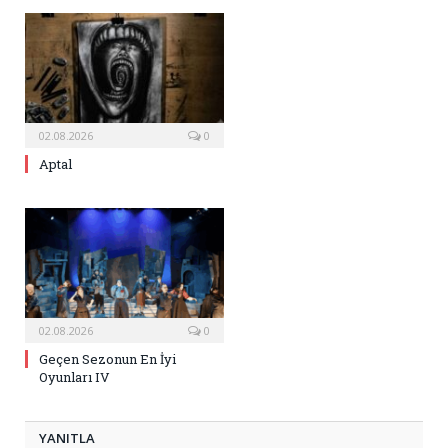
02.08.2026
0
Aptal
02.08.2026
0
Geçen Sezonun En İyi
Oyunları IV
YANITLA