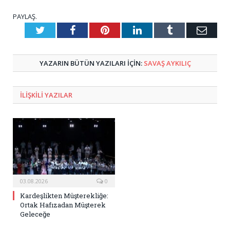
PAYLAŞ.
Twitter
Facebook
Pinterest
LinkedIn
Tumblr
E-
Posta
YAZARIN BÜTÜN YAZILARI IÇIN:
SAVAŞ AYKILIÇ
ILIŞKILI
YAZILAR
03.08.2026
0
Kardeşlikten Müşterekliğe:
Ortak Hafızadan Müşterek
Geleceğe