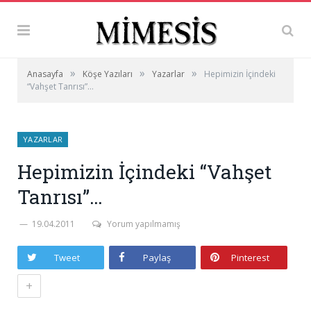
»
»
»
Anasayfa
Köşe Yazıları
Yazarlar
Hepimizin İçindeki
“Vahşet Tanrısı”…
YAZARLAR
Hepimizin İçindeki “Vahşet
Tanrısı”…
19.04.2011
Yorum yapılmamış
Tweet
Paylaş
Pinterest
+