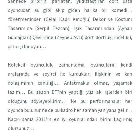
Sahnede birbirini parlatan, yıldızlaştıran dört usta
oyuncudan su gibi akıp giden harika bir komedi…
Yönetmeninden (Celal Kadri Kınoğlu) Dekor ve Kostüm
Tasarımına (Serpil Tezcan), Işık Tasarımından (Ayhan
Güldağları) Çevirisine (Zeynep Avcı) dört dörtlük, incelikli,
usta işi bir oyun…
Kolektif oyunculuk, zamanlama, oyuncuların kendi
aralarında ve seyirci ile kurdukları ilişkinin ve kan
dolaşımının canlılığı… Anlatmakla olmaz, yaşamak
lazım… Bu sezon DT’nin yaptığı yüz akı işlerden biri
olduğunu söyleyebilirim… Ne bu performanslar her
oyunda bulunur ne de bu kadro her zaman yan yana gelir…
Kaçırırsanız 2011’in en iyi oyunlarından birini kaçırmış
olursunuz…