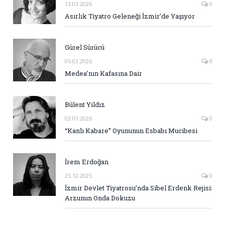
13.03.2026
0
Asırlık Tiyatro Geleneği İzmir’de Yaşıyor
Gürel Sürücü
05.03.2026
0
Medea’nın Kafasına Dair
Bülent Yıldız
03.01.2026
0
“Kanlı Kabare” Oyununun Esbabı Mucibesi
İrem Erdoğan
25.12.2025
0
İzmir Devlet Tiyatrosu’nda Sibel Erdenk Rejisi:
Arzunun Onda Dokuzu