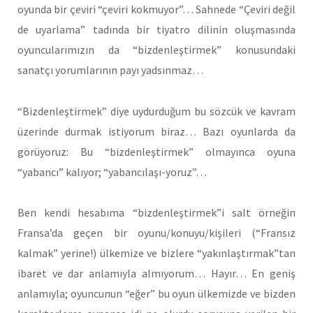
oyunda bir çeviri “çeviri kokmuyor”… Sahnede “Çeviri değil
de uyarlama” tadında bir tiyatro dilinin oluşmasında
oyuncularımızın da “bizdenleştirmek” konusundaki
sanatçı yorumlarının payı yadsınmaz…
“Bizdenleştirmek” diye uydurduğum bu sözcük ve kavram
üzerinde durmak istiyorum biraz… Bazı oyunlarda da
görüyoruz: Bu “bizdenleştirmek” olmayınca oyuna
“yabancı” kalıyor; “yabancılaşı-yoruz”…
Ben kendi hesabıma “bizdenleştirmek”i salt örneğin
Fransa’da geçen bir oyunu/konuyu/kişileri (“Fransız
kalmak” yerine!) ülkemize ve bizlere “yakınlaştırmak”tan
ibaret ve dar anlamıyla almıyorum… Hayır… En geniş
anlamıyla; oyuncunun “eğer” bu oyun ülkemizde ve bizden