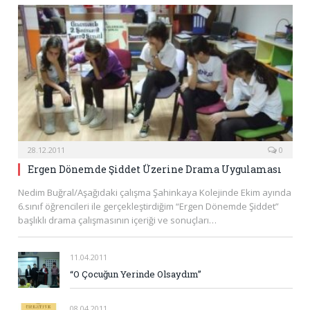
28.12.2011
0
Ergen Dönemde Şiddet Üzerine Drama Uygulaması
Nedim Buğral/Aşağıdaki çalışma Şahinkaya Kolejinde Ekim ayında
6.sınıf öğrencileri ile gerçekleştirdiğim “Ergen Dönemde Şiddet”
başlıklı drama çalışmasının içeriği ve sonuçları…
11.04.2011
“O Çocuğun Yerinde Olsaydım”
08.04.2011