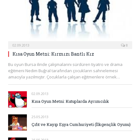
02.09.2013
8
Kısa Oyun Metni: Kırmızı Bantlı Kız
Bu oyun Bursa ilinde çalışmalarını sürdüren tiyatro ve drama
eğitmeni Nedim Buğral tarafından çocukların sahnelemesi
amacıyla yazılmıştır. Çocuklarla çalışan eğitmenlere örnek…
02.09.2013
Kısa Oyun Metni: Kutuplarda Ayrımcılık
25.05.2013
Çıfıt ve Kayıp Eşya Cumhuriyeti (İlkgençlik Oyunu)
25.05.2013