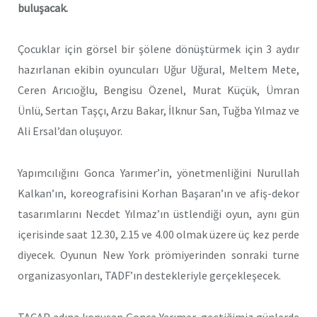
buluşacak.
Çocuklar için görsel bir şölene dönüştürmek için 3 aydır
hazırlanan ekibin oyuncuları Uğur Uğural, Meltem Mete,
Ceren Arıcıoğlu, Bengisu Özenel, Murat Küçük, Ümran
Ünlü, Sertan Taşçı, Arzu Bakar, İlknur San, Tuğba Yılmaz ve
Ali Ersal’dan oluşuyor.
Yapımcılığını Gonca Yarımer’in, yönetmenliğini Nurullah
Kalkan’ın, koreografisini Korhan Başaran’ın ve afiş-dekor
tasarımlarını Necdet Yılmaz’ın üstlendiği oyun, aynı gün
içerisinde saat 12.30, 2.15 ve 4.00 olmak üzere üç kez perde
diyecek. Oyunun New York prömiyerinden sonraki turne
organizasyonları, TADF’ın destekleriyle gerçekleşecek.
TACAP adına konuşan Gonca Yarımer, geçtiğimiz günlerde