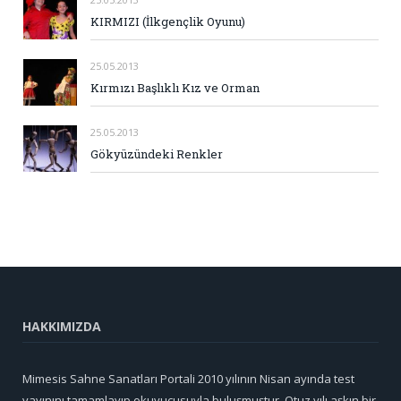
KIRMIZI (İlkgençlik Oyunu)
25.05.2013
Kırmızı Başlıklı Kız ve Orman
25.05.2013
Gökyüzündeki Renkler
HAKKIMIZDA
Mimesis Sahne Sanatları Portali 2010 yılının Nisan ayında test
yayınını tamamlayıp okuyucusuyla buluşmuştur. Otuz yılı aşkın bir