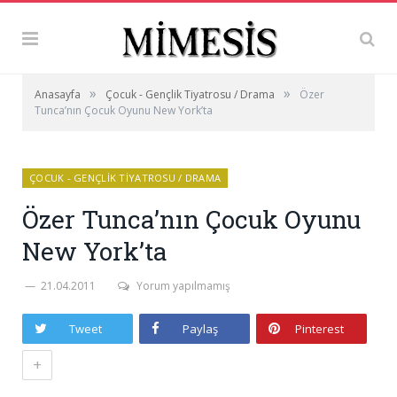
»
»
Anasayfa
Çocuk - Gençlik Tiyatrosu / Drama
Özer
Tunca’nın Çocuk Oyunu New York’ta
ÇOCUK - GENÇLIK TIYATROSU / DRAMA
Özer Tunca’nın Çocuk Oyunu
New York’ta
21.04.2011
Yorum yapılmamış
Tweet
Paylaş
Pinterest
+