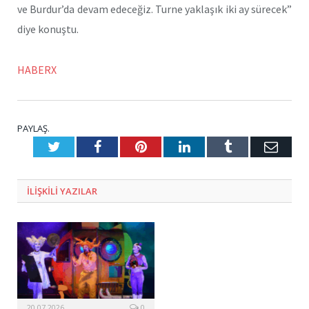
ve Burdur’da devam edeceğiz. Turne yaklaşık iki ay sürecek”
diye konuştu.
HABERX
PAYLAŞ.
Twitter
Facebook
Pinterest
LinkedIn
Tumblr
E-
Posta
ILIŞKILI
YAZILAR
20.07.2026
0