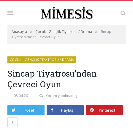
»
»
Anasayfa
Çocuk - Gençlik Tiyatrosu / Drama
Sincap
Tiyatrosu’ndan Çevreci Oyun
ÇOCUK - GENÇLIK TIYATROSU / DRAMA
Sincap Tiyatrosu’ndan
Çevreci Oyun
08.04.2011
Yorum yapılmamış
Tweet
Paylaş
Pinterest
+