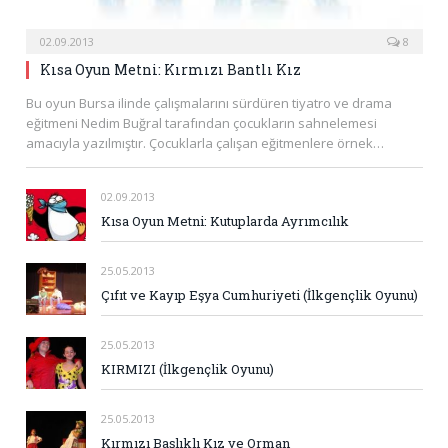
02.09.2013
8
Kısa Oyun Metni: Kırmızı Bantlı Kız
Bu oyun Bursa ilinde çalışmalarını sürdüren tiyatro ve drama
eğitmeni Nedim Buğral tarafından çocukların sahnelemesi
amacıyla yazılmıştır. Çocuklarla çalışan eğitmenlere örnek…
02.09.2013
Kısa Oyun Metni: Kutuplarda Ayrımcılık
25.05.2013
Çıfıt ve Kayıp Eşya Cumhuriyeti (İlkgençlik Oyunu)
25.05.2013
KIRMIZI (İlkgençlik Oyunu)
25.05.2013
Kırmızı Başlıklı Kız ve Orman