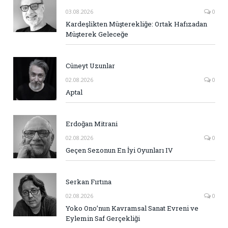
03.08.2026
0
Kardeşlikten Müşterekliğe: Ortak Hafızadan
Müşterek Geleceğe
Cüneyt Uzunlar
02.08.2026
0
Aptal
Erdoğan Mitrani
02.08.2026
0
Geçen Sezonun En İyi Oyunları IV
Serkan Fırtına
02.08.2026
0
Yoko Ono’nun Kavramsal Sanat Evreni ve
Eylemin Saf Gerçekliği