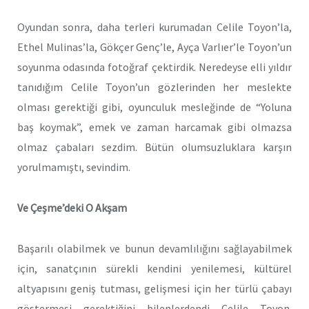
Oyundan sonra, daha terleri kurumadan Celile Toyon’la,
Ethel Mulinas’la, Gökçer Genç’le, Ayça Varlıer’le Toyon’un
soyunma odasında fotoğraf çektirdik. Neredeyse elli yıldır
tanıdığım Celile Toyon’un gözlerinden her meslekte
olması gerektiği gibi, oyunculuk mesleğinde de “Yoluna
baş koymak”, emek ve zaman harcamak gibi olmazsa
olmaz çabaları sezdim. Bütün olumsuzluklara karşın
yorulmamıştı, sevindim.
Ve Çeşme’deki O Akşam
Başarılı olabilmek ve bunun devamlılığını sağlayabilmek
için, sanatçının sürekli kendini yenilemesi, kültürel
altyapısını geniş tutması, gelişmesi için her türlü çabayı
göstermesi gerektiğini bilenlerdendi Celile Toyon.