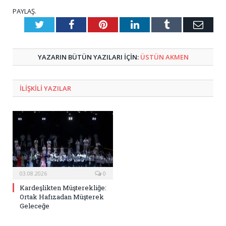
PAYLAŞ.
Twitter
Facebook
Pinterest
LinkedIn
Tumblr
E-
Posta
YAZARIN BÜTÜN YAZILARI IÇIN:
ÜSTÜN AKMEN
ILIŞKILI
YAZILAR
03.08.2026
0
Kardeşlikten Müşterekliğe:
Ortak Hafızadan Müşterek
Geleceğe