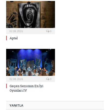
02.08.2026
0
Aptal
02.08.2026
0
Geçen Sezonun En İyi
Oyunları IV
YANITLA