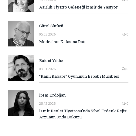
Asırlık Tiyatro Geleneği İzmir’de Yaşıyor
Gürel Sürücü
05.03.2026
0
Medea’nın Kafasına Dair
Bülent Yıldız
03.01.2026
0
“Kanlı Kabare” Oyununun Esbabı Mucibesi
İrem Erdoğan
25.12.2025
0
İzmir Devlet Tiyatrosu’nda Sibel Erdenk Rejisi:
Arzunun Onda Dokuzu