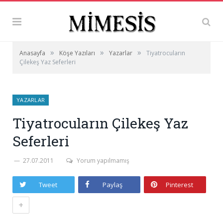
»
»
»
Anasayfa
Köşe Yazıları
Yazarlar
Tiyatrocuların
Çilekeş Yaz Seferleri
YAZARLAR
Tiyatrocuların Çilekeş Yaz
Seferleri
27.07.2011
Yorum yapılmamış
Tweet
Paylaş
Pinterest
+