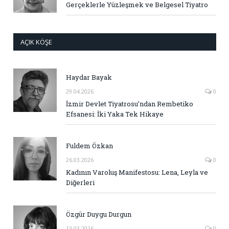
Gerçeklerle Yüzleşmek ve Belgesel Tiyatro
AÇIK KÖŞE
Haydar Bayak
29.04.2026
0
İzmir Devlet Tiyatrosu’ndan Rembetiko
Efsanesi: İki Yaka Tek Hikaye
Fuldem Özkan
26.03.2026
0
Kadının Varoluş Manifestosu: Lena, Leyla ve
Diğerleri
Özgür Duygu Durgun
13.03.2026
0