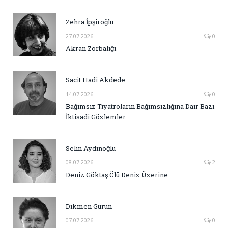
Zehra İpşiroğlu
27.07.2026
0
Akran Zorbalığı
Sacit Hadi Akdede
14.07.2026
0
Bağımsız Tiyatroların Bağımsızlığına Dair Bazı
İktisadi Gözlemler
Selin Aydınoğlu
08.07.2026
2
Deniz Göktaş Ölü Deniz Üzerine
Dikmen Gürün
07.07.2026
0