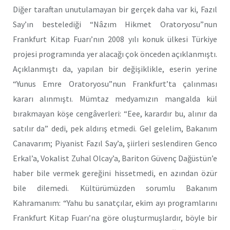
Diğer taraftan unutulamayan bir gerçek daha var ki, Fazıl
Say’ın bestelediği “Nâzım Hikmet Oratoryosu”nun
Frankfurt Kitap Fuarı’nın 2008 yılı konuk ülkesi Türkiye
projesi programında yer alacağı çok önceden açıklanmıştı.
Açıklanmıştı da, yapılan bir değişiklikle, eserin yerine
“Yunus Emre Oratoryosu”nun Frankfurt’ta çalınması
kararı alınmıştı. Mümtaz medyamızın mangalda kül
bırakmayan köşe cengâverleri: “Eee, karardır bu, alınır da
satılır da” dedi, pek aldırış etmedi. Gel gelelim, Bakanım
Canavarım; Piyanist Fazıl Say’a, şiirleri seslendiren Genco
Erkal’a, Vokalist Zuhal Olcay’a, Bariton Güvenç Dağüstün’e
haber bile vermek gereğini hissetmedi, en azından özür
bile dilemedi. Kültürümüzden sorumlu Bakanım
Kahramanım: “Yahu bu sanatçılar, ekim ayı programlarını
Frankfurt Kitap Fuarı’na göre oluşturmuşlardır, böyle bir