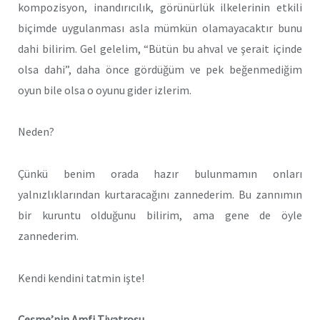
kompozisyon, inandırıcılık, görünürlük ilkelerinin etkili
biçimde uygulanması asla mümkün olamayacaktır bunu
dahi bilirim. Gel gelelim, “Bütün bu ahval ve şerait içinde
olsa dahi”, daha önce gördüğüm ve pek beğenmediğim
oyun bile olsa o oyunu gider izlerim.
Neden?
Çünkü benim orada hazır bulunmamın onları
yalnızlıklarından kurtaracağını zannederim. Bu zannımın
bir kuruntu olduğunu bilirim, ama gene de öyle
zannederim.
Kendi kendini tatmin işte!
Çeşme’nin Amfi Tiyatrosu