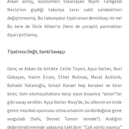
Alkan almış, kostümleri tasarlayan Yeşim Türkgeldi
Necla’nın giydiği takunya tarzı sakil sandaletleri
değiştirmemiş. Bu takunyalar tiyatronun demirbaşı mı ne!
Bu kere de Dicle Alkan’ın (hem de çoraplı) parmakları
dışarı pırtlamış.
Tiyatrocu Değil, Sanki Savaşçı
Genç ve Alkan ile birlikte Celile Toyon, Ayça Varlıer, Nuri
Gökaşan, Halim Ercan, Ethel Mulinas, Meral Asiltürk,
Bahadır Vatanoğlu, İsmail Karaer hep beraber ve birer
birer, tüm olumsuzluklara karşı oyun boyunca “aslan”lar
gibi savaş verdiler. Ayça Varlıer Roxy’de, bu ülkenin en önde
gelen müzikal oyuncusu olma unvanını sürdürdüğünü gene
vurguladı (Sahi, Demet Tuncer nerede?). Andığım
değerlendirmemde yakasına taktığım “Çok yönlü oyuncu”