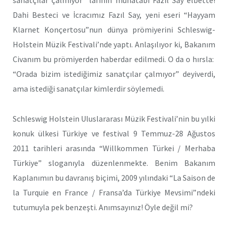
sanatçılar çalmıyor” lafının muhatabı Fazıl Say elbette!
Dahi Besteci ve İcracımız Fazıl Say, yeni eseri “Hayyam
Klarnet Konçertosu”nun dünya prömiyerini Schleswig-
Holstein Müzik Festivali’nde yaptı. Anlaşılıyor ki, Bakanım
Civanım bu prömiyerden haberdar edilmedi. O da o hırsla:
“Orada bizim istediğimiz sanatçılar çalmıyor” deyiverdi,
ama istediği sanatçılar kimlerdir söylemedi.
Schleswig Holstein Uluslararası Müzik Festivali’nin bu yılki
konuk ülkesi Türkiye ve festival 9 Temmuz-28 Ağustos
2011 tarihleri arasında “Willkommen Türkei / Merhaba
Türkiye” sloganıyla düzenlenmekte. Benim Bakanım
Kaplanımın bu davranış biçimi, 2009 yılındaki “La Saison de
la Turquie en France / Fransa’da Türkiye Mevsimi”ndeki
tutumuyla pek benzeşti. Anımsayınız! Öyle değil mi?