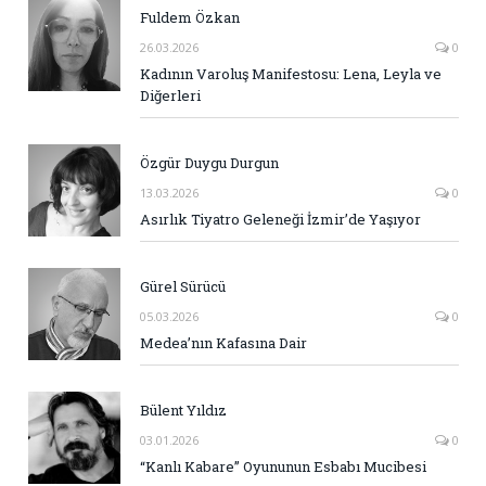
Fuldem Özkan
26.03.2026
0
Kadının Varoluş Manifestosu: Lena, Leyla ve
Diğerleri
Özgür Duygu Durgun
13.03.2026
0
Asırlık Tiyatro Geleneği İzmir’de Yaşıyor
Gürel Sürücü
05.03.2026
0
Medea’nın Kafasına Dair
Bülent Yıldız
03.01.2026
0
“Kanlı Kabare” Oyununun Esbabı Mucibesi