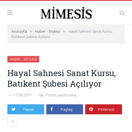
»
»
Anasayfa
Haber - Söyleşi
Hayal Sahnesi Sanat Kursu,
Batıkent Şubesi Açılıyor
HABER - SÖYLEŞI
Hayal Sahnesi Sanat Kursu,
Batıkent Şubesi Açılıyor
17.08.2011
Yorum yapılmamış
Tweet
Paylaş
Pinterest
+