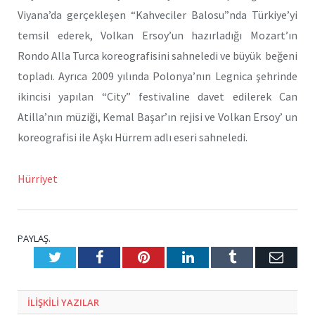
Viyana’da gerçekleşen “Kahveciler Balosu”nda Türkiye’yi
temsil ederek, Volkan Ersoy’un hazırladığı Mozart’ın
Rondo Alla Turca koreografisini sahneledi ve büyük beğeni
topladı. Ayrıca 2009 yılında Polonya’nın Legnica şehrinde
ikincisi yapılan “City” festivaline davet edilerek Can
Atilla’nın müziği, Kemal Başar’ın rejisi ve Volkan Ersoy’ un
koreografisi ile Aşkı Hürrem adlı eseri sahneledi.
Hürriyet
PAYLAŞ.
Twitter
Facebook
Pinterest
LinkedIn
Tumblr
E-
Posta
ILIŞKILI
YAZILAR