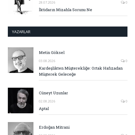
28.07.2026
0
İktidarın Mizahla Sorunu Ne
YAZARLAR
Metin Göksel
03.08.2026
0
Kardeşlikten Müşterekliğe: Ortak Hafızadan
Müşterek Geleceğe
Cüneyt Uzunlar
02.08.2026
0
Aptal
Erdoğan Mitrani