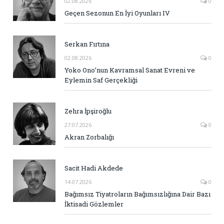
02.08.2026
0
Geçen Sezonun En İyi Oyunları IV
Serkan Fırtına
02.08.2026
0
Yoko Ono’nun Kavramsal Sanat Evreni ve
Eylemin Saf Gerçekliği
Zehra İpşiroğlu
27.07.2026
0
Akran Zorbalığı
Sacit Hadi Akdede
14.07.2026
0
Bağımsız Tiyatroların Bağımsızlığına Dair Bazı
İktisadi Gözlemler