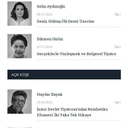
Selin Aydınoğlu
08.07.2026
2
Deniz Göktaş Ölü Deniz Üzerine
Dikmen Gürün
07.07.2026
0
Gerçeklerle Yüzleşmek ve Belgesel Tiyatro
AÇIK KÖŞE
Haydar Bayak
29.04.2026
0
İzmir Devlet Tiyatrosu’ndan Rembetiko
Efsanesi: İki Yaka Tek Hikaye