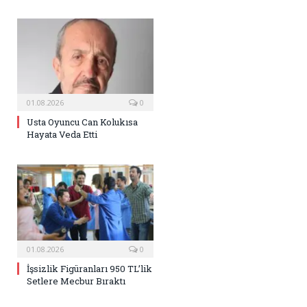
01.08.2026
0
Usta Oyuncu Can Kolukısa
Hayata Veda Etti
01.08.2026
0
İşsizlik Figüranları 950 TL’lik
Setlere Mecbur Bıraktı