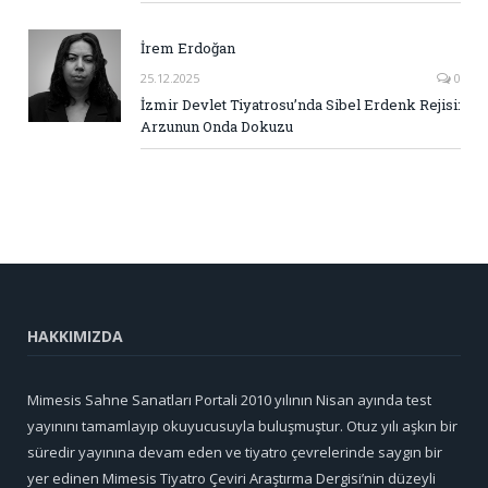
İrem Erdoğan
25.12.2025
0
İzmir Devlet Tiyatrosu’nda Sibel Erdenk Rejisi:
Arzunun Onda Dokuzu
HAKKIMIZDA
Mimesis Sahne Sanatları Portali 2010 yılının Nisan ayında test
yayınını tamamlayıp okuyucusuyla buluşmuştur. Otuz yılı aşkın bir
süredir yayınına devam eden ve tiyatro çevrelerinde saygın bir
yer edinen Mimesis Tiyatro Çeviri Araştırma Dergisi’nin düzeyli