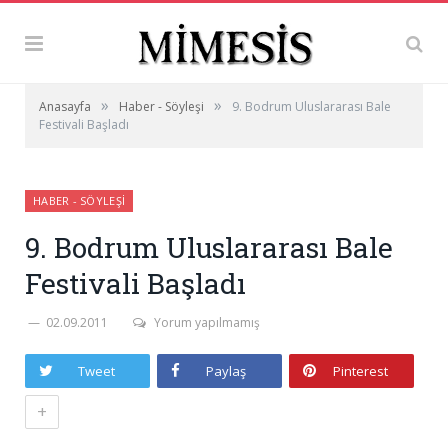
»
»
Anasayfa
Haber - Söyleşi
9. Bodrum Uluslararası Bale
Festivali Başladı
HABER - SÖYLEŞI
9. Bodrum Uluslararası Bale
Festivali Başladı
02.09.2011
Yorum yapılmamış
Tweet
Paylaş
Pinterest
+