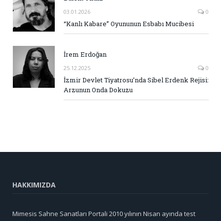
03.01.2026
0
“Kanlı Kabare” Oyununun Esbabı Mucibesi
İrem Erdoğan
25.12.2025
0
İzmir Devlet Tiyatrosu’nda Sibel Erdenk Rejisi:
Arzunun Onda Dokuzu
HAKKIMIZDA
Mimesis Sahne Sanatları Portali 2010 yılının Nisan ayında test