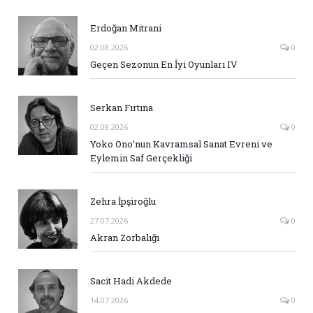
Erdoğan Mitrani
02.08.2026
0
Geçen Sezonun En İyi Oyunları IV
Serkan Fırtına
02.08.2026
0
Yoko Ono’nun Kavramsal Sanat Evreni ve
Eylemin Saf Gerçekliği
Zehra İpşiroğlu
27.07.2026
0
Akran Zorbalığı
Sacit Hadi Akdede
14.07.2026
0