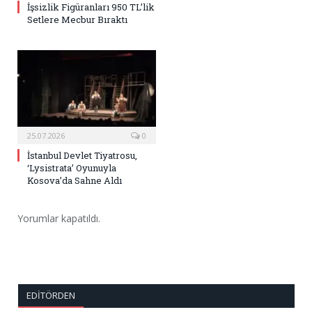
İşsizlik Figüranları 950 TL’lik
Setlere Mecbur Bıraktı
25.07.2026
0
İstanbul Devlet Tiyatrosu,
‘Lysistrata’ Oyunuyla
Kosova’da Sahne Aldı
Yorumlar kapatıldı.
EDITÖRDEN