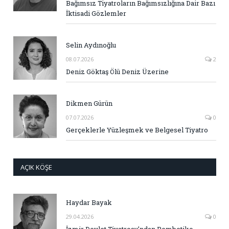
Bağımsız Tiyatroların Bağımsızlığına Dair Bazı
İktisadi Gözlemler
Selin Aydınoğlu
08.07.2026
2
Deniz Göktaş Ölü Deniz Üzerine
Dikmen Gürün
07.07.2026
0
Gerçeklerle Yüzleşmek ve Belgesel Tiyatro
AÇIK KÖŞE
Haydar Bayak
29.04.2026
0