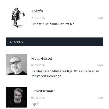
EDİTÖR
28.07.2026
0
İktidarın Mizahla Sorunu Ne
YAZARLAR
Metin Göksel
03.08.2026
0
Kardeşlikten Müşterekliğe: Ortak Hafızadan
Müşterek Geleceğe
Cüneyt Uzunlar
02.08.2026
0
Aptal