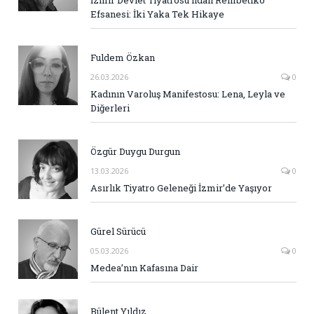
İzmir Devlet Tiyatrosu’ndan Rembetiko
Efsanesi: İki Yaka Tek Hikaye
Fuldem Özkan
26.03.2026
0
Kadının Varoluş Manifestosu: Lena, Leyla ve
Diğerleri
Özgür Duygu Durgun
13.03.2026
0
Asırlık Tiyatro Geleneği İzmir’de Yaşıyor
Gürel Sürücü
05.03.2026
0
Medea’nın Kafasına Dair
Bülent Yıldız