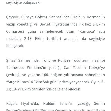
seyirciyle buluşacak.
Çayyolu Cüneyt Gökçer Sahnesi’nde; Haldun Dormen’in
yazıp yönettiği ve Devlet Tiyatroları’nda ilk kez 1 Ekim
Cumartesi günü sahnelenecek olan “Kantocu’ adlı
müzikal; 2-13 Ekim tarihleri arasında da seyirciyle
buluşacak.
Şinasi Sahnesi’nde; Tony ve Pulitzer ödüllerinin sahibi
Tennessee Williams’ın yazdığı, Can Yücel’in Türkçe’ye
çevirdiği ve yazarın 100. doğum yılı anısına sahnelenen
“Sırça Kümes’ 4 Ekim Salı günü prömiyer yapacak. Oyun, 5-
13; 19-29 Ekim tarihlerinde de izlenebilecek.
Küçük Tiyatro’da; Haldun Taner’in yazdığı, Semih
Sergen’in yönettiği “Sersem Kocanın Kurnaz Karısı’ 4 Ekim