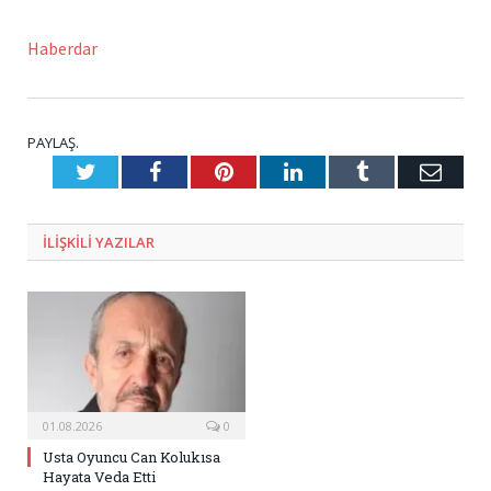
Haberdar
PAYLAŞ.
Twitter
Facebook
Pinterest
LinkedIn
Tumblr
E-
Posta
ILIŞKILI
YAZILAR
01.08.2026
0
Usta Oyuncu Can Kolukısa
Hayata Veda Etti