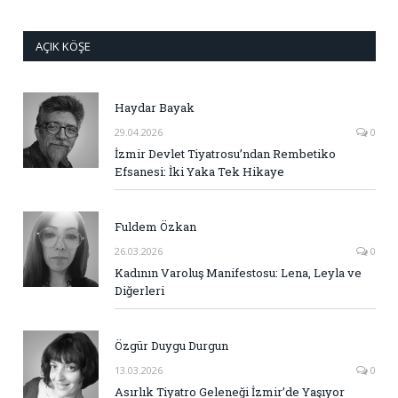
AÇIK KÖŞE
Haydar Bayak
29.04.2026
0
İzmir Devlet Tiyatrosu’ndan Rembetiko
Efsanesi: İki Yaka Tek Hikaye
Fuldem Özkan
26.03.2026
0
Kadının Varoluş Manifestosu: Lena, Leyla ve
Diğerleri
Özgür Duygu Durgun
13.03.2026
0
Asırlık Tiyatro Geleneği İzmir’de Yaşıyor