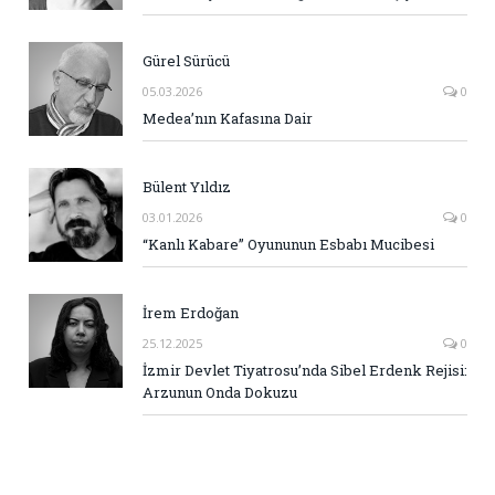
Gürel Sürücü
05.03.2026
0
Medea’nın Kafasına Dair
Bülent Yıldız
03.01.2026
0
“Kanlı Kabare” Oyununun Esbabı Mucibesi
İrem Erdoğan
25.12.2025
0
İzmir Devlet Tiyatrosu’nda Sibel Erdenk Rejisi:
Arzunun Onda Dokuzu