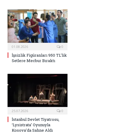
01.08.2026
0
İşsizlik Figüranları 950 TL’lik
Setlere Mecbur Bıraktı
25.07.2026
0
İstanbul Devlet Tiyatrosu,
‘Lysistrata’ Oyunuyla
Kosova’da Sahne Aldı