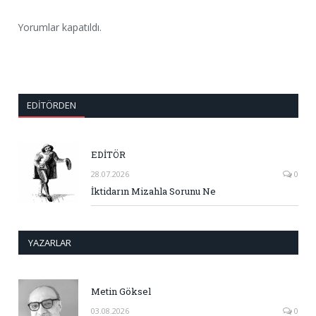
Yorumlar kapatıldı.
EDITÖRDEN
EDİTÖR
28.07.2026
0
İktidarın Mizahla Sorunu Ne
YAZARLAR
Metin Göksel
03.08.2026
0