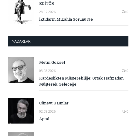
EDİTÖR
28.07.2026
0
İktidarın Mizahla Sorunu Ne
YAZARLAR
Metin Göksel
03.08.2026
0
Kardeşlikten Müşterekliğe: Ortak Hafızadan
Müşterek Geleceğe
Cüneyt Uzunlar
02.08.2026
0
Aptal