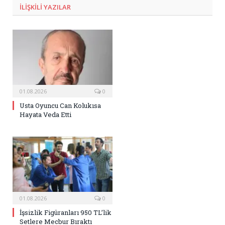
ILIŞKILI
YAZILAR
01.08.2026
0
Usta Oyuncu Can Kolukısa
Hayata Veda Etti
01.08.2026
0
İşsizlik Figüranları 950 TL’lik
Setlere Mecbur Bıraktı