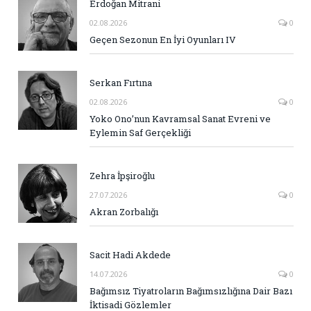
Erdoğan Mitrani
02.08.2026
0
Geçen Sezonun En İyi Oyunları IV
Serkan Fırtına
02.08.2026
0
Yoko Ono’nun Kavramsal Sanat Evreni ve
Eylemin Saf Gerçekliği
Zehra İpşiroğlu
27.07.2026
0
Akran Zorbalığı
Sacit Hadi Akdede
14.07.2026
0
Bağımsız Tiyatroların Bağımsızlığına Dair Bazı
İktisadi Gözlemler