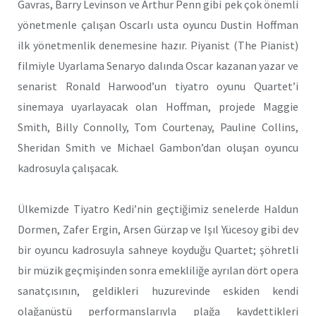
Gavras, Barry Levinson ve Arthur Penn gibi pek çok önemli
yönetmenle çalışan Oscarlı usta oyuncu Dustin Hoffman
ilk yönetmenlik denemesine hazır. Piyanist (The Pianist)
filmiyle Uyarlama Senaryo dalında Oscar kazanan yazar ve
senarist Ronald Harwood’un tiyatro oyunu Quartet’i
sinemaya uyarlayacak olan Hoffman, projede Maggie
Smith, Billy Connolly, Tom Courtenay, Pauline Collins,
Sheridan Smith ve Michael Gambon’dan oluşan oyuncu
kadrosuyla çalışacak.
Ülkemizde Tiyatro Kedi’nin geçtiğimiz senelerde Haldun
Dormen, Zafer Ergin, Arsen Gürzap ve Işıl Yücesoy gibi dev
bir oyuncu kadrosuyla sahneye koyduğu Quartet; şöhretli
bir müzik geçmişinden sonra emekliliğe ayrılan dört opera
sanatçısının, geldikleri huzurevinde eskiden kendi
olağanüstü performanslarıyla plağa kaydettikleri