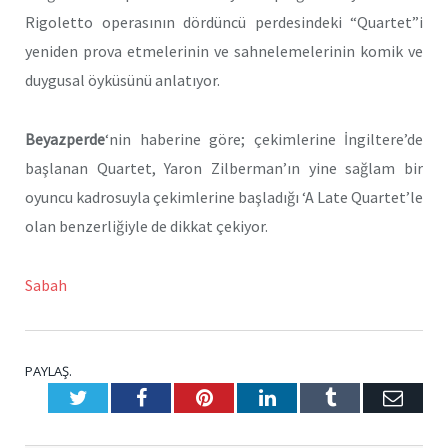
Rigoletto operasının dördüncü perdesindeki “Quartet”i
yeniden prova etmelerinin ve sahnelemelerinin komik ve
duygusal öyküsünü anlatıyor.
Beyazperde
‘nin haberine göre; çekimlerine İngiltere’de
başlanan Quartet, Yaron Zilberman’ın yine sağlam bir
oyuncu kadrosuyla çekimlerine başladığı ‘A Late Quartet’le
olan benzerliğiyle de dikkat çekiyor.
Sabah
PAYLAŞ.
Twitter
Facebook
Pinterest
LinkedIn
Tumblr
E-
Posta