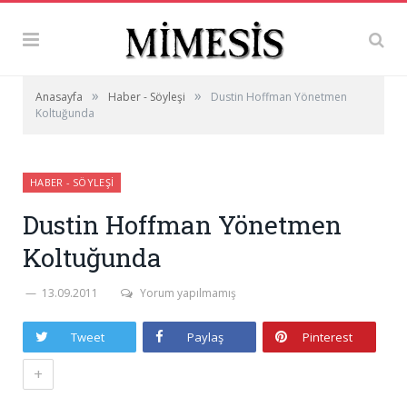
»
»
Anasayfa
Haber - Söyleşi
Dustin Hoffman Yönetmen
Koltuğunda
HABER - SÖYLEŞI
Dustin Hoffman Yönetmen
Koltuğunda
13.09.2011
Yorum yapılmamış
Tweet
Paylaş
Pinterest
+