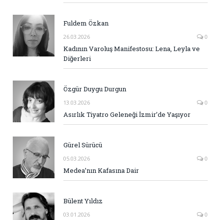
Fuldem Özkan
26.03.2026
0
Kadının Varoluş Manifestosu: Lena, Leyla ve
Diğerleri
Özgür Duygu Durgun
13.03.2026
0
Asırlık Tiyatro Geleneği İzmir’de Yaşıyor
Gürel Sürücü
05.03.2026
0
Medea’nın Kafasına Dair
Bülent Yıldız
03.01.2026
0