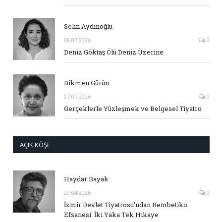
Selin Aydınoğlu
08.07.2026
2
Deniz Göktaş Ölü Deniz Üzerine
Dikmen Gürün
07.07.2026
0
Gerçeklerle Yüzleşmek ve Belgesel Tiyatro
AÇIK KÖŞE
Haydar Bayak
29.04.2026
0
İzmir Devlet Tiyatrosu’ndan Rembetiko
Efsanesi: İki Yaka Tek Hikaye