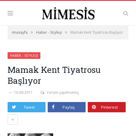
»
»
Anasayfa
Haber - Söyleşi
Mamak Kent Tiyatrosu Başlıyor
HABER - SÖYLEŞI
Mamak Kent Tiyatrosu
Başlıyor
16.09.2011
Yorum yapılmamış
Tweet
Paylaş
Pinterest
+