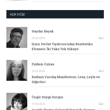
AÇIK KÖŞE
Haydar Bayak
29.04.2026
0
İzmir Devlet Tiyatrosu’ndan Rembetiko
Efsanesi: İki Yaka Tek Hikaye
Fuldem Özkan
26.03.2026
0
Kadının Varoluş Manifestosu: Lena, Leyla ve
Diğerleri
Özgür Duygu Durgun
13.03.2026
0
Asırlık Tiyatro Geleneği İzmir’de Yaşıyor