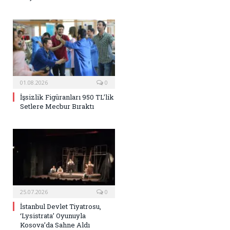
01.08.2026
0
İşsizlik Figüranları 950 TL’lik
Setlere Mecbur Bıraktı
25.07.2026
0
İstanbul Devlet Tiyatrosu,
‘Lysistrata’ Oyunuyla
Kosova’da Sahne Aldı