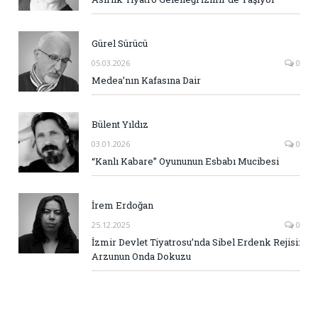
Gürel Sürücü
05.03.2026
0
Medea’nın Kafasına Dair
Bülent Yıldız
03.01.2026
0
“Kanlı Kabare” Oyununun Esbabı Mucibesi
İrem Erdoğan
25.12.2025
0
İzmir Devlet Tiyatrosu’nda Sibel Erdenk Rejisi:
Arzunun Onda Dokuzu