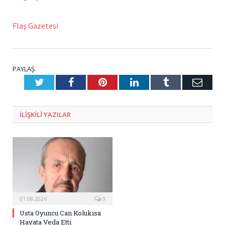
Flaş Gazetesi
PAYLAŞ.
Twitter
Facebook
Pinterest
LinkedIn
Tumblr
E-
Posta
ILIŞKILI
YAZILAR
01.08.2026
0
Usta Oyuncu Can Kolukısa
Hayata Veda Etti