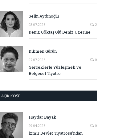
Selin Aydınoğlu
08.07.2026
2
Deniz Göktaş Ölü Deniz Üzerine
Dikmen Gürün
07.07.2026
0
Gerçeklerle Yüzleşmek ve
Belgesel Tiyatro
AÇIK KÖŞE
Haydar Bayak
29.04.2026
0
İzmir Devlet Tiyatrosu’ndan