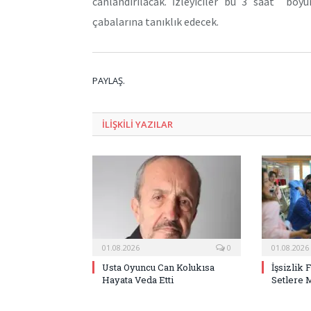
canlandırılacak. İzleyiciler bu 3 saat boy
çabalarına tanıklık edecek.
PAYLAŞ.
ILIŞKILI
YAZILAR
01.08.2026
0
01.08.2026
Usta Oyuncu Can Kolukısa
İşsizlik 
Hayata Veda Etti
Setlere 