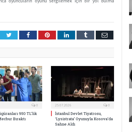
unca oyuncuların oyunu sergilemek için bir yol bulma
Twitter
Facebook
Pinterest
LinkedIn
Tumblr
E-
Posta
0
25.07.2026
0
Figüranları 950 TL’lik
İstanbul Devlet Tiyatrosu,
Mecbur Bıraktı
‘Lysistrata’ Oyunuyla Kosova’da
Sahne Aldı