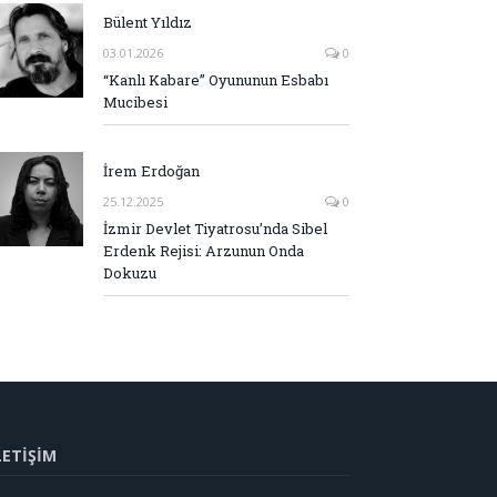
Bülent Yıldız
03.01.2026
0
“Kanlı Kabare” Oyununun Esbabı
Mucibesi
İrem Erdoğan
25.12.2025
0
İzmir Devlet Tiyatrosu’nda Sibel
Erdenk Rejisi: Arzunun Onda
Dokuzu
LETİŞİM