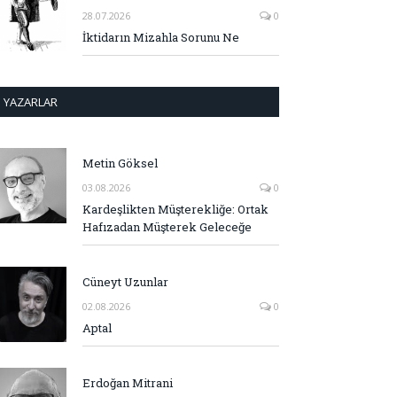
28.07.2026
0
İktidarın Mizahla Sorunu Ne
YAZARLAR
Metin Göksel
03.08.2026
0
Kardeşlikten Müşterekliğe: Ortak
Hafızadan Müşterek Geleceğe
Cüneyt Uzunlar
02.08.2026
0
Aptal
Erdoğan Mitrani