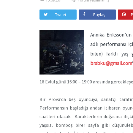
15.09.2011
Yorum yapılmamış
Tweet
Paylaş
P
Annika Eriksson’u
adlı performansı iç
bilen) farklı yaş 
brsbku@gmail.com
16 Eylül günü 16:00 – 19:00 arasında gerçekleşec
Bir Prova’da beş oyuncuya, sanatçı taraf
Performansın başladığı andan itibaren oyunc
saatleri olacak. Karakterlerin doğasına iliş
yaşsız, bomboş birer sayfa gibi düşünül