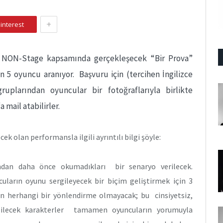
+
interest
n NON-Stage kapsamında gerçekleşecek “Bir Prova”
in 5 oyuncu aranıyor. Başvuru için (tercihen İngilizce
gruplarından oyuncular bir fotoğraflarıyla birlikte
‘a mail atabilirler.
ek olan performansla ilgili ayrıntılı bilgi şöyle:
ından daha önce okumadıkları bir senaryo verilecek.
uların oyunu sergileyecek bir biçim geliştirmek için 3
kin herhangi bir yönlendirme olmayacak; bu cinsiyetsiz,
ebilecek karakterler tamamen oyuncuların yorumuyla