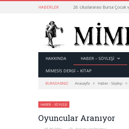
HABERLER
26. Uluslararası Bursa Çocuk v
HAKKINDA
HABER – SÖYLEŞI
MİMESİS DERGİ – KİTAP
»
»
BURADASINIZ:
Anasayfa
Haber - Söyleşi
HABER - SÖYLEŞI
Oyuncular Aranıyor