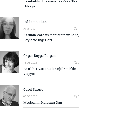
Rembetiko Efsanesi: İki Yaka Tek
Hikaye
Fuldem Özkan
26.03.2026
0
Kadının Varoluş Manifestosu: Lena,
Leyla ve Diğerleri
Özgür Duygu Durgun
13.03.2026
0
Asırlık Tiyatro Geleneği İzmir’de
Yaşıyor
Gürel Sürücü
05.03.2026
0
Medea’nın Kafasına Dair