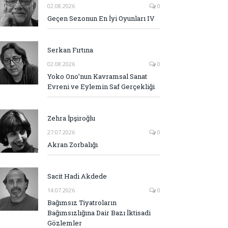
02.08.2026
0
Geçen Sezonun En İyi Oyunları IV
Serkan Fırtına
02.08.2026
0
Yoko Ono’nun Kavramsal Sanat
Evreni ve Eylemin Saf Gerçekliği
Zehra İpşiroğlu
27.07.2026
0
Akran Zorbalığı
Sacit Hadi Akdede
14.07.2026
0
Bağımsız Tiyatroların
Bağımsızlığına Dair Bazı İktisadi
Gözlemler