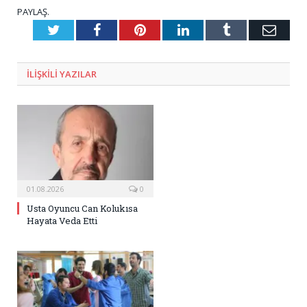
PAYLAŞ.
Twitter
Facebook
Pinterest
LinkedIn
Tumblr
E-
Posta
ILIŞKILI
YAZILAR
01.08.2026
0
Usta Oyuncu Can Kolukısa
Hayata Veda Etti