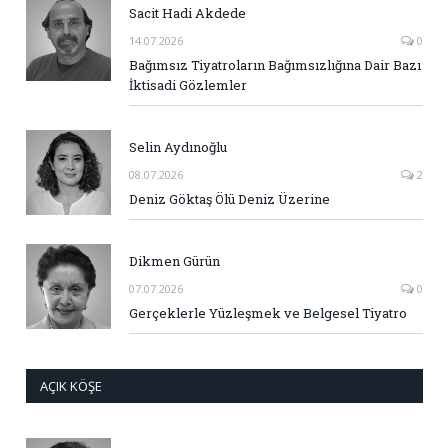
Sacit Hadi Akdede
14.07.2026
0
Bağımsız Tiyatroların Bağımsızlığına Dair Bazı
İktisadi Gözlemler
Selin Aydınoğlu
08.07.2026
2
Deniz Göktaş Ölü Deniz Üzerine
Dikmen Gürün
07.07.2026
0
Gerçeklerle Yüzleşmek ve Belgesel Tiyatro
AÇIK KÖŞE