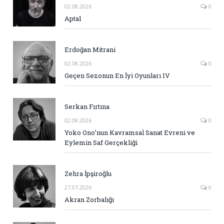
02.08.2026
0
Aptal
Erdoğan Mitrani
02.08.2026
0
Geçen Sezonun En İyi Oyunları IV
Serkan Fırtına
02.08.2026
0
Yoko Ono’nun Kavramsal Sanat Evreni ve
Eylemin Saf Gerçekliği
Zehra İpşiroğlu
27.07.2026
0
Akran Zorbalığı