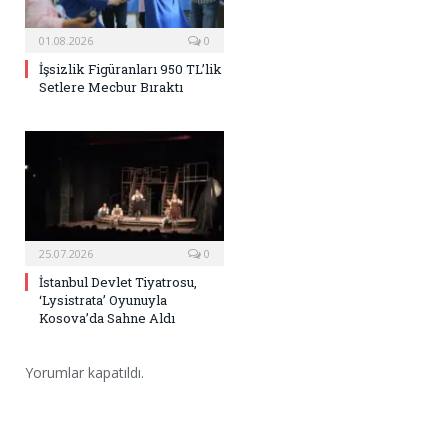
01.08.2026
0
İşsizlik Figüranları 950 TL’lik
Setlere Mecbur Bıraktı
25.07.2026
0
İstanbul Devlet Tiyatrosu,
‘Lysistrata’ Oyunuyla
Kosova’da Sahne Aldı
Yorumlar kapatıldı.