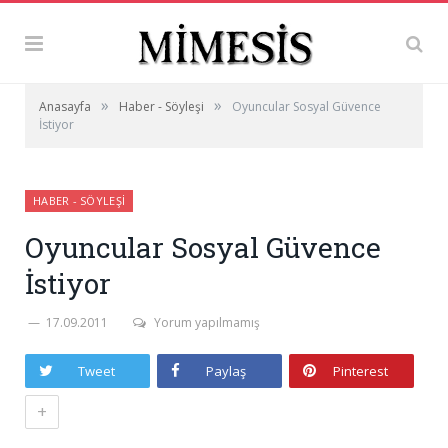
»
»
Anasayfa
Haber - Söyleşi
Oyuncular Sosyal Güvence
İstiyor
HABER - SÖYLEŞI
Oyuncular Sosyal Güvence
İstiyor
17.09.2011
Yorum yapılmamış
Tweet
Paylaş
Pinterest
+