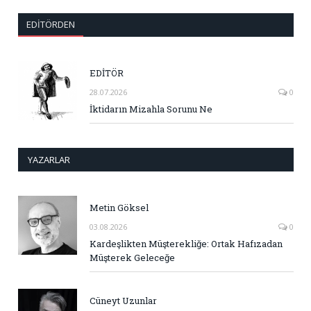
EDITÖRDEN
EDİTÖR
28.07.2026
0
İktidarın Mizahla Sorunu Ne
YAZARLAR
Metin Göksel
03.08.2026
0
Kardeşlikten Müşterekliğe: Ortak Hafızadan
Müşterek Geleceğe
Cüneyt Uzunlar