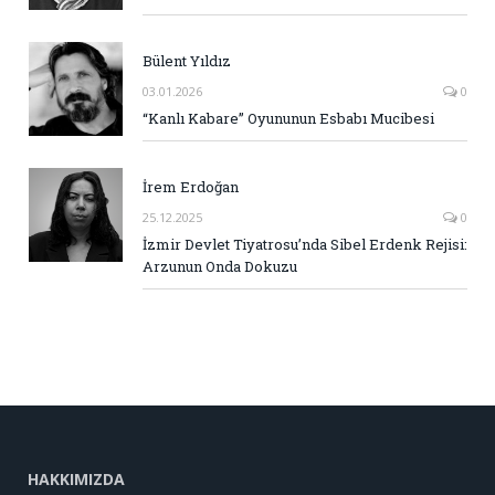
Bülent Yıldız
03.01.2026
0
“Kanlı Kabare” Oyununun Esbabı Mucibesi
İrem Erdoğan
25.12.2025
0
İzmir Devlet Tiyatrosu’nda Sibel Erdenk Rejisi:
Arzunun Onda Dokuzu
HAKKIMIZDA