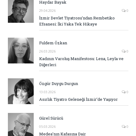
Haydar Bayak
29.04.2026
0
İzmir Devlet Tiyatrosu’ndan Rembetiko
Efsanesi: İki Yaka Tek Hikaye
Fuldem Özkan
26.03.2026
0
Kadının Varoluş Manifestosu: Lena, Leyla ve
Diğerleri
Özgür Duygu Durgun
13.03.2026
0
Asırlık Tiyatro Geleneği İzmir’de Yaşıyor
Gürel Sürücü
05.03.2026
0
Medea’nın Kafasına Dair