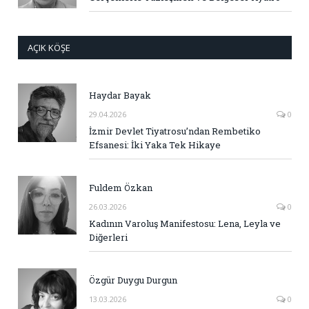
AÇIK KÖŞE
Haydar Bayak
29.04.2026
0
İzmir Devlet Tiyatrosu’ndan Rembetiko
Efsanesi: İki Yaka Tek Hikaye
Fuldem Özkan
26.03.2026
0
Kadının Varoluş Manifestosu: Lena, Leyla ve
Diğerleri
Özgür Duygu Durgun
13.03.2026
0