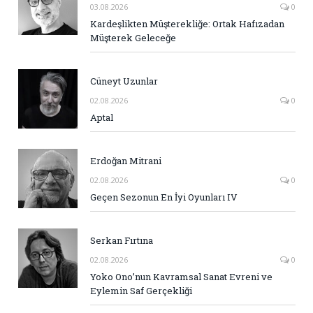
03.08.2026
0
Kardeşlikten Müşterekliğe: Ortak Hafızadan
Müşterek Geleceğe
Cüneyt Uzunlar
02.08.2026
0
Aptal
Erdoğan Mitrani
02.08.2026
0
Geçen Sezonun En İyi Oyunları IV
Serkan Fırtına
02.08.2026
0
Yoko Ono’nun Kavramsal Sanat Evreni ve
Eylemin Saf Gerçekliği