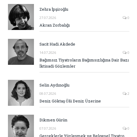
Zehra İpşiroğlu
27.07.2026
0
Akran Zorbalığı
Sacit Hadi Akdede
14.07.2026
0
Bağımsız Tiyatroların Bağımsızlığına Dair Bazı
İktisadi Gözlemler
Selin Aydınoğlu
08.07.2026
2
Deniz Göktaş Ölü Deniz Üzerine
Dikmen Gürün
07.07.2026
0
Gerçeklerle Yüzleşmek ve Belgesel Tiyatro