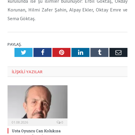
kurulunda ise şu isimler bulunuyor: Erbil Göktaş, Okday
Korunan, Hilmi Zafer Şahin, Alpay Ekler, Oktay Emre ve
Sema Göktaş.
PAYLAŞ.
Twitter
Facebook
Pinterest
LinkedIn
Tumblr
E-
Posta
ILIŞKILI
YAZILAR
01.08.2026
0
Usta Oyuncu Can Kolukısa