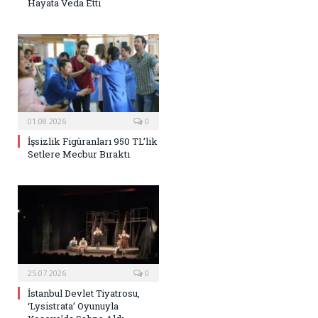
Hayata Veda Etti
01.08.2026
0
İşsizlik Figüranları 950 TL’lik
Setlere Mecbur Bıraktı
25.07.2026
0
İstanbul Devlet Tiyatrosu,
‘Lysistrata’ Oyunuyla