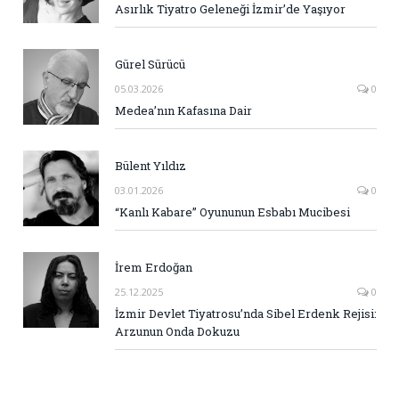
Asırlık Tiyatro Geleneği İzmir’de Yaşıyor
Gürel Sürücü
05.03.2026
0
Medea’nın Kafasına Dair
Bülent Yıldız
03.01.2026
0
“Kanlı Kabare” Oyununun Esbabı Mucibesi
İrem Erdoğan
25.12.2025
0
İzmir Devlet Tiyatrosu’nda Sibel Erdenk Rejisi:
Arzunun Onda Dokuzu