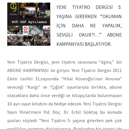
YENİ TİYATRO DERGİSİ 5.
YAŞINA GİRERKEN “OKUMAN
İÇİN DAHA NE YAPALIM,
SEVGİLİ OKUR?!…” ABONE
KAMPANYASI BAŞLATIYOR.
Yeni Tiyatro Dergisi, yeni tiyatro sezonuna “ilginç” bir
ABONE KAMPANYASI ile giriyor. Yeni Tiyatro Dergisi 2011
Ekim tarihli 31.sayısında “Hilal Köseoğlu’nun Anısına”
vereceği “Kargı” ve “Çığlık” oyunlarıyla birlikte, abone
olacaklara daha önce verdiği ve kitapçılarda bulunmayan
10 ayrı oyun kitabını da hediye edecek. Yeni Tiyatro Dergisi
Yayın Yönetmeni Yrd. Doç. Dr. Erbil Göktaş bu konuda
şunları söyledi: “Yeni Tiyatro 5. yaşına girerken pek çok
yenilikler yapmayı düşünüyoruz. Bunlardan bir tanesi de