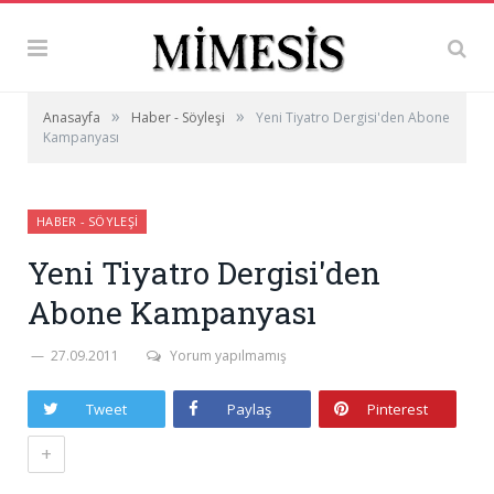
»
»
Anasayfa
Haber - Söyleşi
Yeni Tiyatro Dergisi'den Abone
Kampanyası
HABER - SÖYLEŞI
Yeni Tiyatro Dergisi'den
Abone Kampanyası
27.09.2011
Yorum yapılmamış
Tweet
Paylaş
Pinterest
+