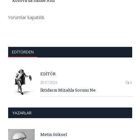
Kosova’da Sahne Aldı
Yorumlar kapatıldı.
EDITÖRDEN
EDİTÖR
28.07.2026
0
İktidarın Mizahla Sorunu Ne
YAZARLAR
Metin Göksel