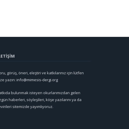
LETİŞİM
ru, görüş, öneri, eleştiri ve katkılarınız için lütfen
ize yazın:
info@mimesis-dergi.org
atkıda bulunmak isteyen okurlarımızdan gelen
zgün haberleri, söyleşileri, köşe yazılarını ya da
evirileri sitemizde yayımlıyoruz.