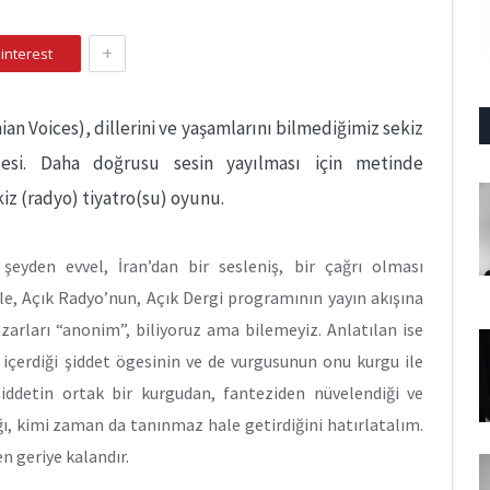
+
interest
nian Voices), dillerini ve yaşamlarını bilmediğimiz sekiz
 sesi. Daha doğrusu sesin yayılması için metinde
kiz (radyo) tiyatro(su) oyunu.
 şeyden evvel, İran’dan bir sesleniş, bir çağrı olması
le, Açık Radyo’nun, Açık Dergi programının yayın akışına
zarları “anonim”, biliyoruz ama bilemeyiz. Anlatılan ise
içerdiği şiddet ögesinin ve de vurgusunun onu kurgu ile
 şiddetin ortak bir kurgudan, fanteziden nüvelendiği ve
ğı, kimi zaman da tanınmaz hale getirdiğini hatırlatalım.
n geriye kalandır.