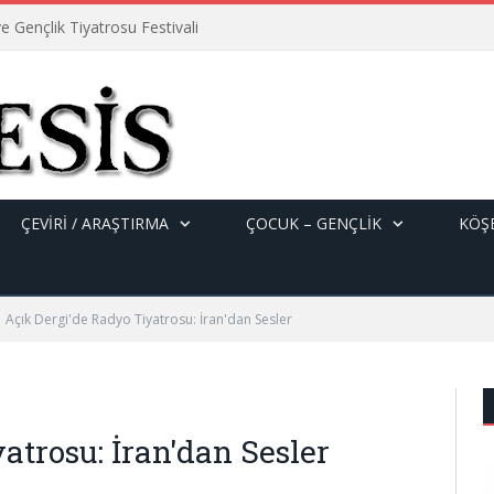
e Gençlik Tiyatrosu Festivali
ÇEVİRİ / ARAŞTIRMA
ÇOCUK – GENÇLIK
KÖŞE
Açık Dergi'de Radyo Tiyatrosu: İran'dan Sesler
atrosu: İran'dan Sesler