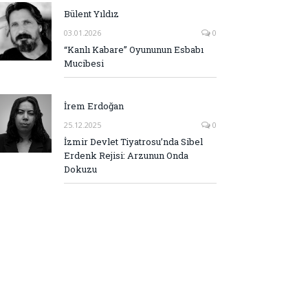
Bülent Yıldız
03.01.2026
0
“Kanlı Kabare” Oyununun Esbabı
Mucibesi
İrem Erdoğan
25.12.2025
0
İzmir Devlet Tiyatrosu’nda Sibel
Erdenk Rejisi: Arzunun Onda
Dokuzu