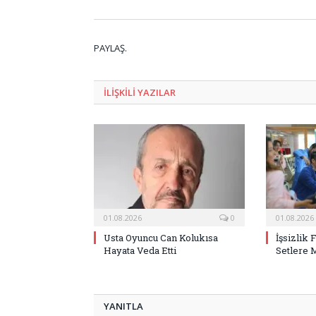
PAYLAŞ.
ILIŞKILI
YAZILAR
01.08.2026
0
01.08.2026
Usta Oyuncu Can Kolukısa
İşsizlik 
Hayata Veda Etti
Setlere 
YANITLA