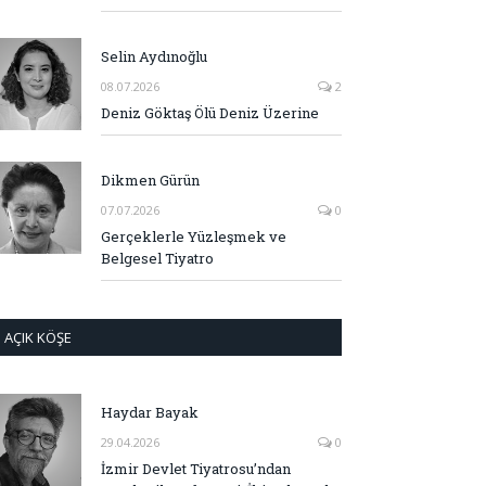
Selin Aydınoğlu
08.07.2026
2
Deniz Göktaş Ölü Deniz Üzerine
Dikmen Gürün
07.07.2026
0
Gerçeklerle Yüzleşmek ve
Belgesel Tiyatro
AÇIK KÖŞE
Haydar Bayak
29.04.2026
0
İzmir Devlet Tiyatrosu’ndan