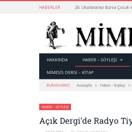
HABERLER
26. Uluslararası Bursa Çocuk v
HAKKINDA
HABER – SÖYLEŞI
MİMESİS DERGİ – KİTAP
»
»
BURADASINIZ:
Anasayfa
Haber - Söyleşi
HABER - SÖYLEŞI
Açık Dergi'de Radyo Tiy