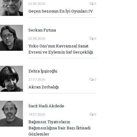
02.08.2026
0
Geçen Sezonun En İyi Oyunları IV
Serkan Fırtına
02.08.2026
0
Yoko Ono’nun Kavramsal Sanat
Evreni ve Eylemin Saf Gerçekliği
Zehra İpşiroğlu
27.07.2026
0
Akran Zorbalığı
Sacit Hadi Akdede
14.07.2026
0
Bağımsız Tiyatroların
Bağımsızlığına Dair Bazı İktisadi
Gözlemler