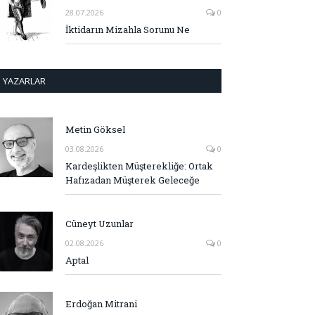
28.07.2026
0
İktidarın Mizahla Sorunu Ne
YAZARLAR
Metin Göksel
03.08.2026
0
Kardeşlikten Müşterekliğe: Ortak
Hafızadan Müşterek Geleceğe
Cüneyt Uzunlar
02.08.2026
0
Aptal
Erdoğan Mitrani