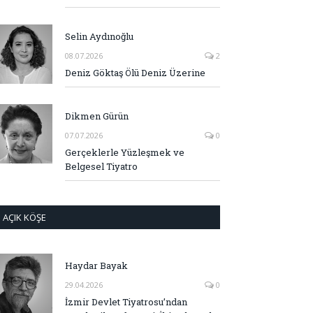
Selin Aydınoğlu
08.07.2026
2
Deniz Göktaş Ölü Deniz Üzerine
Dikmen Gürün
07.07.2026
0
Gerçeklerle Yüzleşmek ve
Belgesel Tiyatro
AÇIK KÖŞE
Haydar Bayak
29.04.2026
0
İzmir Devlet Tiyatrosu’ndan