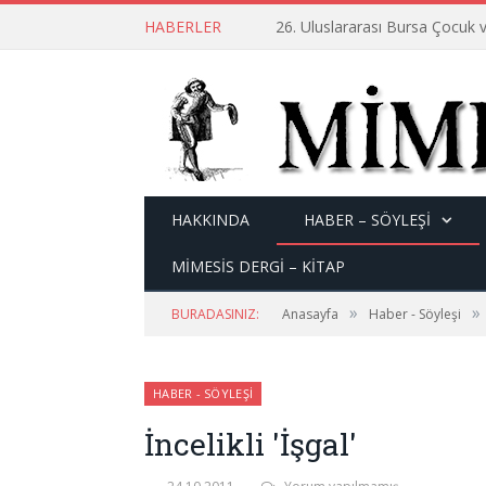
HABERLER
26. Uluslararası Bursa Çocuk v
HAKKINDA
HABER – SÖYLEŞI
MİMESİS DERGİ – KİTAP
»
»
BURADASINIZ:
Anasayfa
Haber - Söyleşi
HABER - SÖYLEŞI
İncelikli 'İşgal'