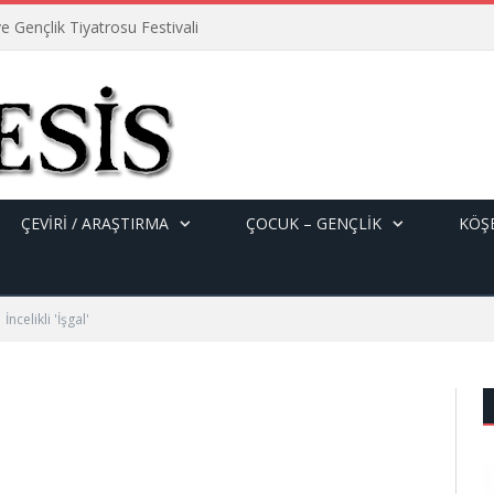
e Gençlik Tiyatrosu Festivali
ÇEVİRİ / ARAŞTIRMA
ÇOCUK – GENÇLIK
KÖŞE
İncelikli 'İşgal'