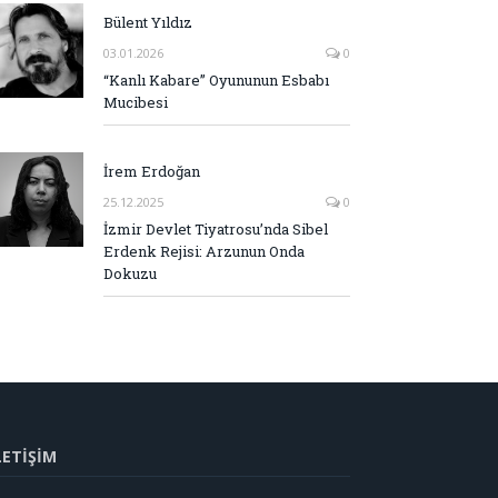
Bülent Yıldız
03.01.2026
0
“Kanlı Kabare” Oyununun Esbabı
Mucibesi
İrem Erdoğan
25.12.2025
0
İzmir Devlet Tiyatrosu’nda Sibel
Erdenk Rejisi: Arzunun Onda
Dokuzu
LETİŞİM