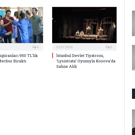
0
25.07.2026
0
Figüranları 950 TL’lik
İstanbul Devlet Tiyatrosu,
Mecbur Bıraktı
‘Lysistrata’ Oyunuyla Kosova’da
Sahne Aldı