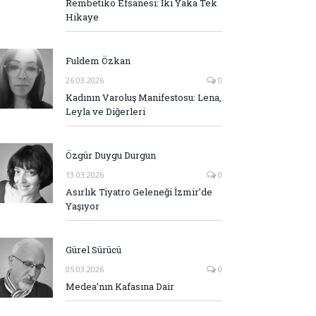
Rembetiko Efsanesi: İki Yaka Tek
Hikaye
Fuldem Özkan
26.03.2026
0
Kadının Varoluş Manifestosu: Lena,
Leyla ve Diğerleri
Özgür Duygu Durgun
13.03.2026
0
Asırlık Tiyatro Geleneği İzmir’de
Yaşıyor
Gürel Sürücü
05.03.2026
0
Medea’nın Kafasına Dair