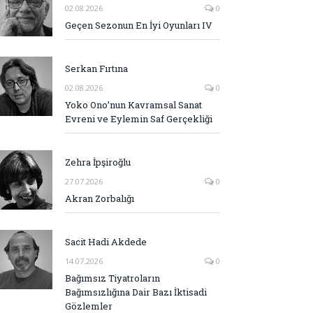
02.08.2026
0
Geçen Sezonun En İyi Oyunları IV
Serkan Fırtına
02.08.2026
0
Yoko Ono’nun Kavramsal Sanat
Evreni ve Eylemin Saf Gerçekliği
Zehra İpşiroğlu
27.07.2026
0
Akran Zorbalığı
Sacit Hadi Akdede
14.07.2026
0
Bağımsız Tiyatroların
Bağımsızlığına Dair Bazı İktisadi
Gözlemler