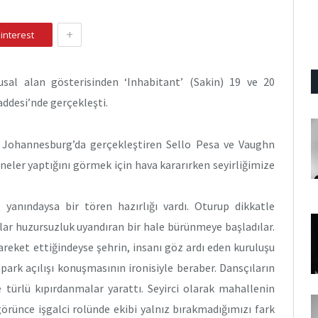
+
interest
sal alan gösterisinden ‘Inhabitant’ (Sakin) 19 ve 20
ddesi’nde gerçekleşti.
 Johannesburg’da gerçekleştiren Sello Pesa ve Vaughn
 neler yaptığını görmek için hava kararırken seyirliğimize
 yanındaysa bir tören hazırlığı vardı. Oturup dikkatle
nlar huzursuzluk uyandıran bir hale bürünmeye başladılar.
hareket ettiğindeyse şehrin, insanı göz ardı eden kuruluşu
park açılışı konuşmasının ironisiyle beraber. Dansçıların
e türlü kıpırdanmalar yarattı. Seyirci olarak mahallenin
görünce işgalci rolünde ekibi yalnız bırakmadığımızı fark