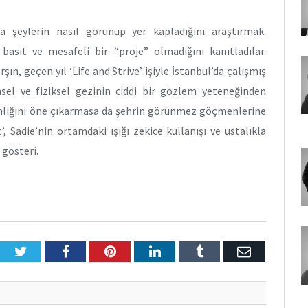
 şeylerin nasıl görünüp yer kapladığını araştırmak.
basit ve mesafeli bir “proje” olmadığını kanıtladılar.
şın, geçen yıl ‘Life and Strive’ işiyle İstanbul’da çalışmış
nsel ve fiziksel gezinin ciddi bir gözlem yeteneğinden
 kimliğini öne çıkarmasa da şehrin görünmez göçmenlerine
, Sadie’nin ortamdaki ışığı zekice kullanışı ve ustalıkla
 gösteri.
Twitter
Facebook
Pinterest
LinkedIn
Tumblr
E-
Posta