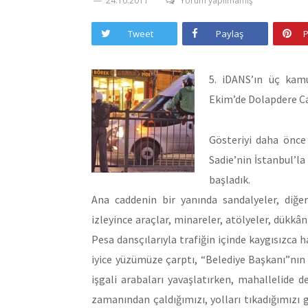
24.10.2011
Yorum yapılmamış
Tweet
Paylaş
P
5. iDANS’ın üç kamu
Ekim’de Dolapdere Ca
Gösteriyi daha önce
Sadie’nin İstanbul’la
başladık.
Ana caddenin bir yanında sandalyeler, diğer
izleyince araçlar, minareler, atölyeler, dükkâ
Pesa dansçılarıyla trafiğin içinde kaygısızca 
iyice yüzümüze çarptı, “Belediye Başkanı”nın 
işgali arabaları yavaşlatırken, mahallelide d
zamanından çaldığımızı, yolları tıkadığımızı 