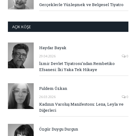
Gerçeklerle Yüzleşmek ve Belgesel Tiyatro
AÇIK KÖŞE
Haydar Bayak
29.04.2026
0
İzmir Devlet Tiyatrosu’ndan Rembetiko
Efsanesi: İki Yaka Tek Hikaye
Fuldem Özkan
26.03.2026
0
Kadının Varoluş Manifestosu: Lena, Leyla ve
Diğerleri
Özgür Duygu Durgun