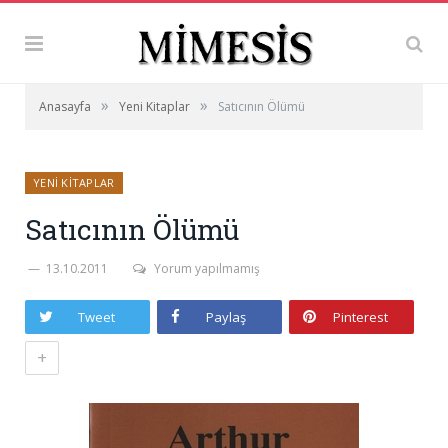
»
»
Anasayfa
Yeni Kitaplar
Satıcının Ölümü
YENI KITAPLAR
Satıcının Ölümü
13.10.2011
Yorum yapılmamış
Tweet
Paylaş
Pinterest
+