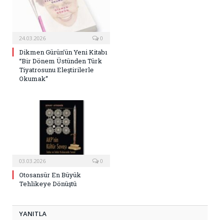
24.03.2026
0
Dikmen Gürün’ün Yeni Kitabı
“Bir Dönem Üstünden Türk
Tiyatrosunu Eleştirilerle
Okumak”
03.03.2026
0
Otosansür En Büyük
Tehlikeye Dönüştü
YANITLA