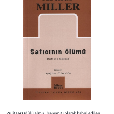
Pulitzer Ödülü almış, başyapıtı olarak kabul edilen