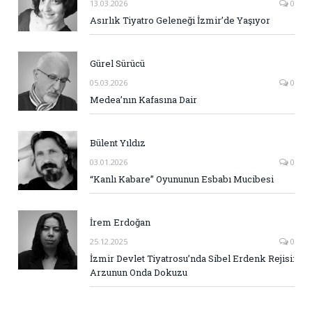
13.03.2026
0
Asırlık Tiyatro Geleneği İzmir’de Yaşıyor
Gürel Sürücü
05.03.2026
0
Medea’nın Kafasına Dair
Bülent Yıldız
03.01.2026
0
“Kanlı Kabare” Oyununun Esbabı Mucibesi
İrem Erdoğan
25.12.2025
0
İzmir Devlet Tiyatrosu’nda Sibel Erdenk Rejisi:
Arzunun Onda Dokuzu