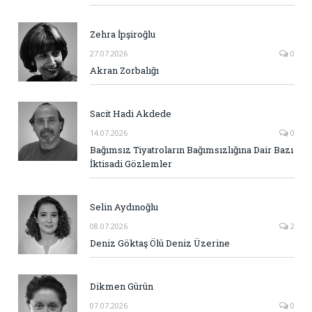
Zehra İpşiroğlu
27.07.2026
0
Akran Zorbalığı
Sacit Hadi Akdede
14.07.2026
0
Bağımsız Tiyatroların Bağımsızlığına Dair Bazı
İktisadi Gözlemler
Selin Aydınoğlu
08.07.2026
2
Deniz Göktaş Ölü Deniz Üzerine
Dikmen Gürün
07.07.2026
0