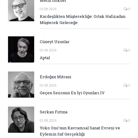
Metin Göksel
03.08.2026
0
Kardeşlikten Müşterekliğe: Ortak Hafızadan
Müşterek Geleceğe
Cüneyt Uzunlar
02.08.2026
0
Aptal
Erdoğan Mitrani
02.08.2026
0
Geçen Sezonun En İyi Oyunları IV
Serkan Fırtına
02.08.2026
0
Yoko Ono’nun Kavramsal Sanat Evreni ve
Eylemin Saf Gerçekliği