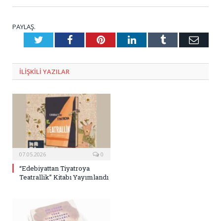
PAYLAŞ.
Twitter
Facebook
Pinterest
LinkedIn
Tumblr
E-
Posta
ILIŞKILI
YAZILAR
07.05.2026
0
“Edebiyattan Tiyatroya
Teatrallik” Kitabı Yayımlandı