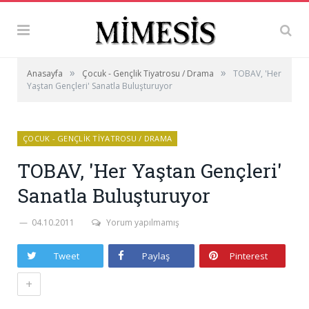
»
»
Anasayfa
Çocuk - Gençlik Tiyatrosu / Drama
TOBAV, 'Her
Yaştan Gençleri' Sanatla Buluşturuyor
ÇOCUK - GENÇLIK TIYATROSU / DRAMA
TOBAV, 'Her Yaştan Gençleri'
Sanatla Buluşturuyor
04.10.2011
Yorum yapılmamış
Tweet
Paylaş
Pinterest
+