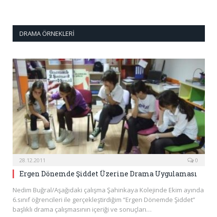
DRAMA ÖRNEKLERI
28.12.2011
0
Ergen Dönemde Şiddet Üzerine Drama Uygulaması
Nedim Buğral/Aşağıdaki çalışma Şahinkaya Kolejinde Ekim ayında
6.sınıf öğrencileri ile gerçekleştirdiğim “Ergen Dönemde Şiddet”
başlıklı drama çalışmasının içeriği ve sonuçları…