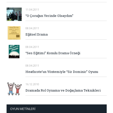
11.04.2011
“O Çocuğun Yerinde Olsaydım”
08.04.2011
Eğitsel Drama
08.04.2011
“Ses Eğitimi” Konulu Drama Örneği
08.04.2011
Heathcote’un Yöntemiyle “Sir Dominic” Oyunu
16.12.2010
Dramada Rol Oynama ve Doğaçlama Teknikleri
OYUN METINLERI