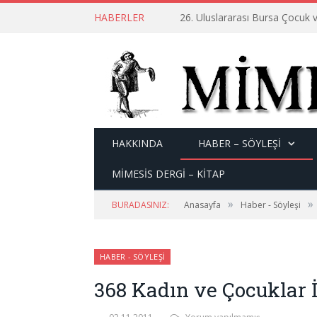
HABERLER
26. Uluslararası Bursa Çocuk v
HAKKINDA
HABER – SÖYLEŞI
MİMESİS DERGİ – KİTAP
»
»
BURADASINIZ:
Anasayfa
Haber - Söyleşi
HABER - SÖYLEŞI
368 Kadın ve Çocuklar İ