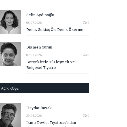
Selin Aydınoğlu
08.07.2026
2
Deniz Göktaş Ölü Deniz Üzerine
Dikmen Gürün
07.07.2026
0
Gerçeklerle Yüzleşmek ve
Belgesel Tiyatro
AÇIK KÖŞE
Haydar Bayak
29.04.2026
0
İzmir Devlet Tiyatrosu’ndan