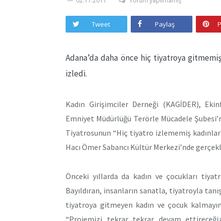
02.11.2011
Yorum yapılmamış
Tweet
Paylaş
P
Adana’da daha önce hiç tiyatroya gitmemiş
izledi.
Kadın Girişimciler Derneği (KAGİDER), Ekin
Emniyet Müdürlüğü Terörle Mücadele Şubesi’n
Tiyatrosunun “Hiç tiyatro izlememiş kadınlar
Hacı Ömer Sabancı Kültür Merkezi’nde gerçekle
Önceki yıllarda da kadın ve çocukları tiya
Bayıldıran, insanların sanatla, tiyatroyla tanı
tiyatroya gitmeyen kadın ve çocuk kalmayınc
“Projemizi tekrar tekrar devam ettireceği