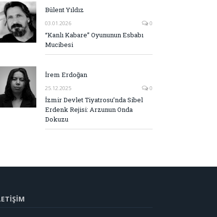
Bülent Yıldız
03.01.2026
0
“Kanlı Kabare” Oyununun Esbabı
Mucibesi
İrem Erdoğan
25.12.2025
0
İzmir Devlet Tiyatrosu’nda Sibel
Erdenk Rejisi: Arzunun Onda
Dokuzu
LETİŞİM