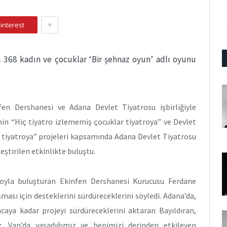
+
interest
 368 kadın ve çocuklar ‘Bir şehnaz oyun’ adlı oyunu
fen Dershanesi ve Adana Devlet Tiyatrosu işbirliğiyle
in “Hiç tiyatro izlememiş çocuklar tiyatroya” ve Devlet
 tiyatroya” projeleri kapsamında Adana Devlet Tiyatrosu
ştirilen etkinlikte buluştu.
troyla buluşturan Ekinfen Dershanesi Kurucusu Ferdane
şması için desteklerini sürdüreceklerini söyledi. Adana’da,
aya kadar projeyi sürdüreceklerini aktaran Bayıldıran,
z. Van’da yaşadığımız ve hepimizi derinden etkileyen