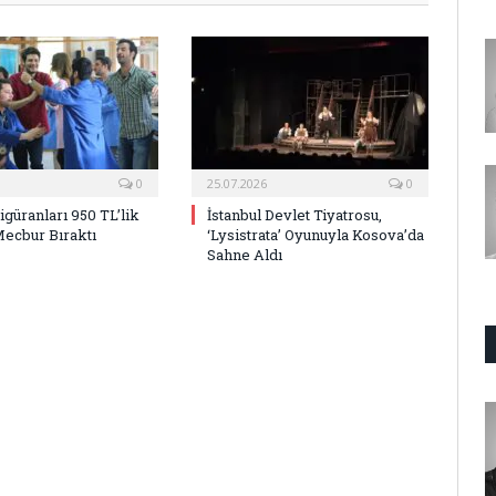
0
25.07.2026
0
Figüranları 950 TL’lik
İstanbul Devlet Tiyatrosu,
Mecbur Bıraktı
‘Lysistrata’ Oyunuyla Kosova’da
Sahne Aldı