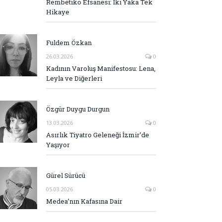
Rembetiko Efsanesi: İki Yaka Tek
Hikaye
Fuldem Özkan
26.03.2026
0
Kadının Varoluş Manifestosu: Lena,
Leyla ve Diğerleri
Özgür Duygu Durgun
13.03.2026
0
Asırlık Tiyatro Geleneği İzmir’de
Yaşıyor
Gürel Sürücü
05.03.2026
0
Medea’nın Kafasına Dair