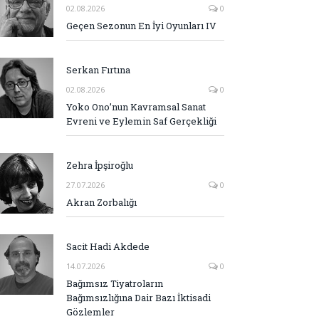
02.08.2026
0
Geçen Sezonun En İyi Oyunları IV
Serkan Fırtına
02.08.2026
0
Yoko Ono’nun Kavramsal Sanat
Evreni ve Eylemin Saf Gerçekliği
Zehra İpşiroğlu
27.07.2026
0
Akran Zorbalığı
Sacit Hadi Akdede
14.07.2026
0
Bağımsız Tiyatroların
Bağımsızlığına Dair Bazı İktisadi
Gözlemler