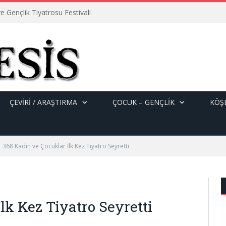
e Gençlik Tiyatrosu Festivali
ÇEVİRİ / ARAŞTIRMA
ÇOCUK – GENÇLIK
KÖŞE
368 Kadın ve Çocuklar İlk Kez Tiyatro Seyretti
lk Kez Tiyatro Seyretti