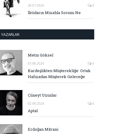
28.07.2026
0
İktidarın Mizahla Sorunu Ne
YAZARLAR
Metin Göksel
03.08.2026
0
Kardeşlikten Müşterekliğe: Ortak
Hafızadan Müşterek Geleceğe
Cüneyt Uzunlar
02.08.2026
0
Aptal
Erdoğan Mitrani