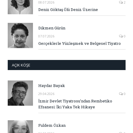
08.07.2026
2
Deniz Göktaş Ölü Deniz Üzerine
Dikmen Gürün
07.07.2026
0
Gerçeklerle Yüzleşmek ve Belgesel Tiyatro
AÇIK KÖŞE
Haydar Bayak
29.04.2026
0
İzmir Devlet Tiyatrosu’ndan Rembetiko
Efsanesi: İki Yaka Tek Hikaye
Fuldem Özkan