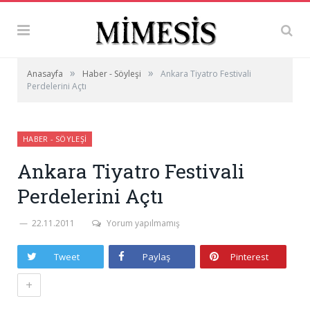
»
»
Anasayfa
Haber - Söyleşi
Ankara Tiyatro Festivali
Perdelerini Açtı
HABER - SÖYLEŞI
Ankara Tiyatro Festivali
Perdelerini Açtı
22.11.2011
Yorum yapılmamış
Tweet
Paylaş
Pinterest
+