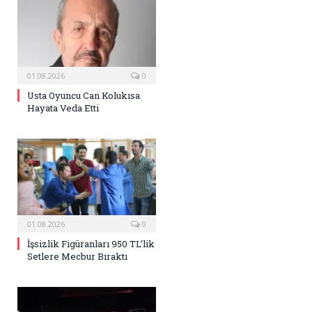
01.08.2026
0
Usta Oyuncu Can Kolukısa
Hayata Veda Etti
01.08.2026
0
İşsizlik Figüranları 950 TL’lik
Setlere Mecbur Bıraktı