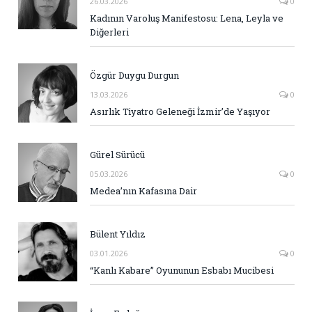
26.03.2026
0
Kadının Varoluş Manifestosu: Lena, Leyla ve
Diğerleri
Özgür Duygu Durgun
13.03.2026
0
Asırlık Tiyatro Geleneği İzmir’de Yaşıyor
Gürel Sürücü
05.03.2026
0
Medea’nın Kafasına Dair
Bülent Yıldız
03.01.2026
0
“Kanlı Kabare” Oyununun Esbabı Mucibesi