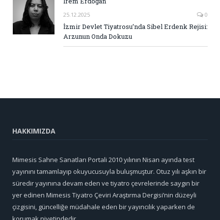
İrem Erdoğan
25.12.2025
0
İzmir Devlet Tiyatrosu’nda Sibel Erdenk Rejisi:
Arzunun Onda Dokuzu
HAKKIMIZDA
Mimesis Sahne Sanatları Portali 2010 yılının Nisan ayında test
yayınını tamamlayıp okuyucusuyla buluşmuştur. Otuz yılı aşkın bir
süredir yayınına devam eden ve tiyatro çevrelerinde saygın bir
yer edinen Mimesis Tiyatro Çeviri Araştırma Dergisi’nin düzeyli
çizgisini, güncelliğe müdahale eden bir yayıncılık yaparken de
korumak niyetindedir.