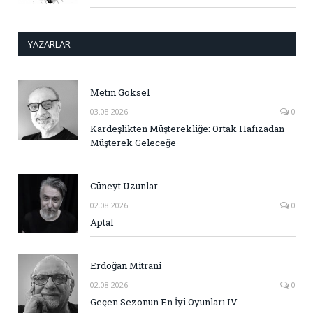
YAZARLAR
Metin Göksel
03.08.2026
0
Kardeşlikten Müşterekliğe: Ortak Hafızadan
Müşterek Geleceğe
Cüneyt Uzunlar
02.08.2026
0
Aptal
Erdoğan Mitrani
02.08.2026
0
Geçen Sezonun En İyi Oyunları IV