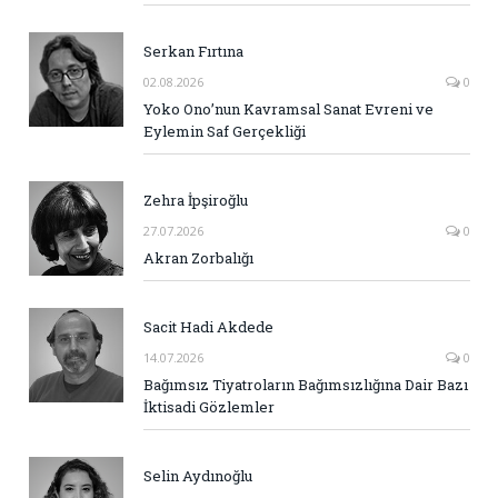
Serkan Fırtına
02.08.2026
0
Yoko Ono’nun Kavramsal Sanat Evreni ve
Eylemin Saf Gerçekliği
Zehra İpşiroğlu
27.07.2026
0
Akran Zorbalığı
Sacit Hadi Akdede
14.07.2026
0
Bağımsız Tiyatroların Bağımsızlığına Dair Bazı
İktisadi Gözlemler
Selin Aydınoğlu