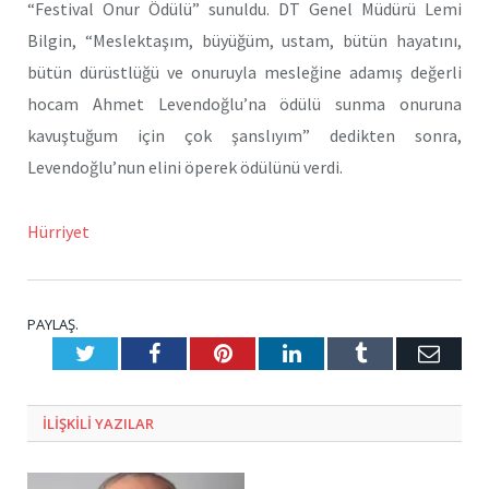
“Festival Onur Ödülü” sunuldu. DT Genel Müdürü Lemi
Bilgin, “Meslektaşım, büyüğüm, ustam, bütün hayatını,
bütün dürüstlüğü ve onuruyla mesleğine adamış değerli
hocam Ahmet Levendoğlu’na ödülü sunma onuruna
kavuştuğum için çok şanslıyım” dedikten sonra,
Levendoğlu’nun elini öperek ödülünü verdi.
Hürriyet
PAYLAŞ.
Twitter
Facebook
Pinterest
LinkedIn
Tumblr
E-
Posta
ILIŞKILI
YAZILAR