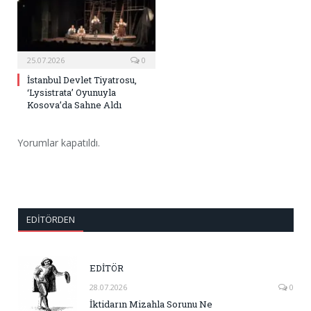
25.07.2026
0
İstanbul Devlet Tiyatrosu,
‘Lysistrata’ Oyunuyla
Kosova’da Sahne Aldı
Yorumlar kapatıldı.
EDITÖRDEN
EDİTÖR
28.07.2026
0
İktidarın Mizahla Sorunu Ne