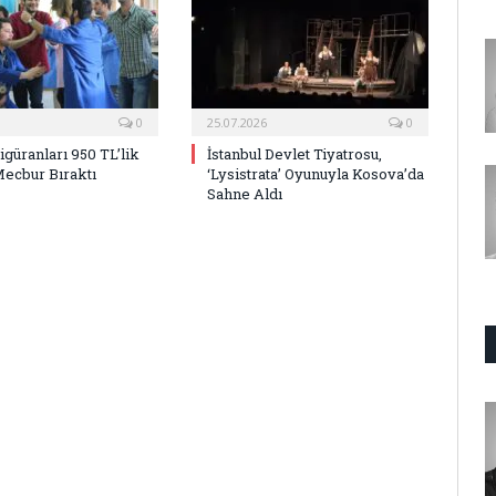
0
25.07.2026
0
Figüranları 950 TL’lik
İstanbul Devlet Tiyatrosu,
Mecbur Bıraktı
‘Lysistrata’ Oyunuyla Kosova’da
Sahne Aldı