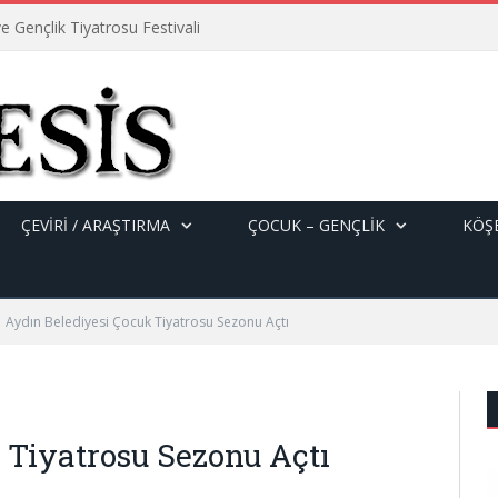
e Gençlik Tiyatrosu Festivali
ÇEVİRİ / ARAŞTIRMA
ÇOCUK – GENÇLIK
KÖŞE
Aydın Belediyesi Çocuk Tiyatrosu Sezonu Açtı
 Tiyatrosu Sezonu Açtı