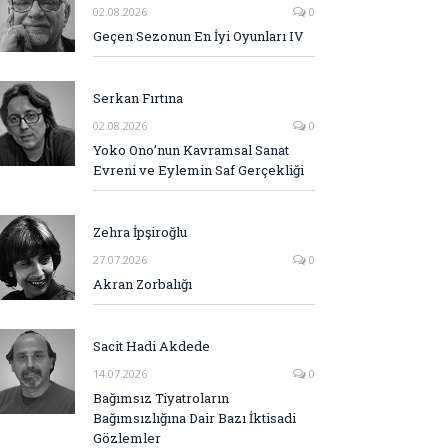
02.08.2026
0
Geçen Sezonun En İyi Oyunları IV
Serkan Fırtına
02.08.2026
0
Yoko Ono’nun Kavramsal Sanat
Evreni ve Eylemin Saf Gerçekliği
Zehra İpşiroğlu
27.07.2026
0
Akran Zorbalığı
Sacit Hadi Akdede
14.07.2026
0
Bağımsız Tiyatroların
Bağımsızlığına Dair Bazı İktisadi
Gözlemler