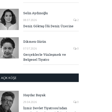
Selin Aydınoğlu
08.07.2026
2
Deniz Göktaş Ölü Deniz Üzerine
Dikmen Gürün
07.07.2026
0
Gerçeklerle Yüzleşmek ve
Belgesel Tiyatro
AÇIK KÖŞE
Haydar Bayak
29.04.2026
0
İzmir Devlet Tiyatrosu’ndan