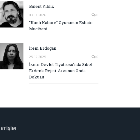
Bülent Yıldız
03.01.2026
0
“Kanlı Kabare” Oyununun Esbabı
Mucibesi
İrem Erdoğan
25.12.2025
0
İzmir Devlet Tiyatrosu’nda Sibel
Erdenk Rejisi: Arzunun Onda
Dokuzu
LETİŞİM