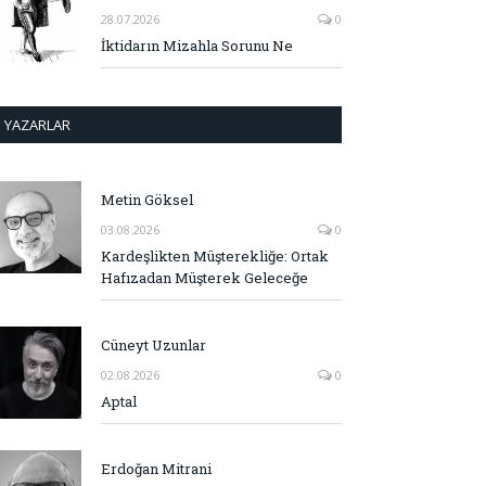
28.07.2026
0
İktidarın Mizahla Sorunu Ne
YAZARLAR
Metin Göksel
03.08.2026
0
Kardeşlikten Müşterekliğe: Ortak
Hafızadan Müşterek Geleceğe
Cüneyt Uzunlar
02.08.2026
0
Aptal
Erdoğan Mitrani