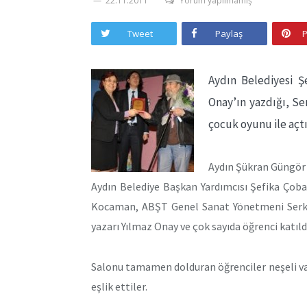
22.11.2011
Yorum yapılmamış
Tweet
Paylaş
P
Aydın Belediyesi Ş
Onay’ın yazdığı, Se
çocuk oyunu ile açtı
Aydın Şükran Güngör 
Aydın Belediye Başkan Yardımcısı Şefika Çoba
Kocaman, ABŞT Genel Sanat Yönetmeni Serkan
yazarı Yılmaz Onay ve çok sayıda öğrenci katıld
Salonu tamamen dolduran öğrenciler neşeli vaki
eşlik ettiler.