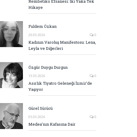
Rembetiko Efsanesi: İki Yaka Tek
Hikaye
Fuldem Özkan
26.03.2026
0
Kadının Varoluş Manifestosu: Lena,
Leyla ve Diğerleri
Özgür Duygu Durgun
13.03.2026
0
Asırlık Tiyatro Geleneği İzmir’de
Yaşıyor
Gürel Sürücü
05.03.2026
0
Medea’nın Kafasına Dair