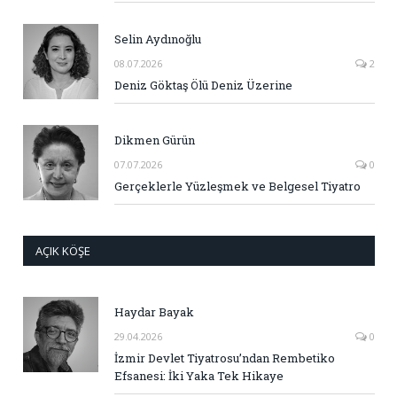
Selin Aydınoğlu
08.07.2026
2
Deniz Göktaş Ölü Deniz Üzerine
Dikmen Gürün
07.07.2026
0
Gerçeklerle Yüzleşmek ve Belgesel Tiyatro
AÇIK KÖŞE
Haydar Bayak
29.04.2026
0
İzmir Devlet Tiyatrosu’ndan Rembetiko
Efsanesi: İki Yaka Tek Hikaye