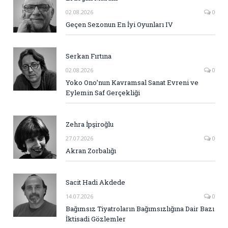
02.08.2026
0
Geçen Sezonun En İyi Oyunları IV
Serkan Fırtına
02.08.2026
0
Yoko Ono’nun Kavramsal Sanat Evreni ve
Eylemin Saf Gerçekliği
Zehra İpşiroğlu
27.07.2026
0
Akran Zorbalığı
Sacit Hadi Akdede
14.07.2026
0
Bağımsız Tiyatroların Bağımsızlığına Dair Bazı
İktisadi Gözlemler