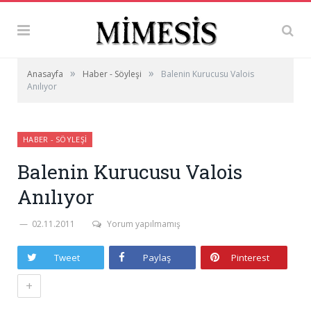
»
»
Anasayfa
Haber - Söyleşi
Balenin Kurucusu Valois
Anılıyor
HABER - SÖYLEŞI
Balenin Kurucusu Valois
Anılıyor
02.11.2011
Yorum yapılmamış
Tweet
Paylaş
Pinterest
+