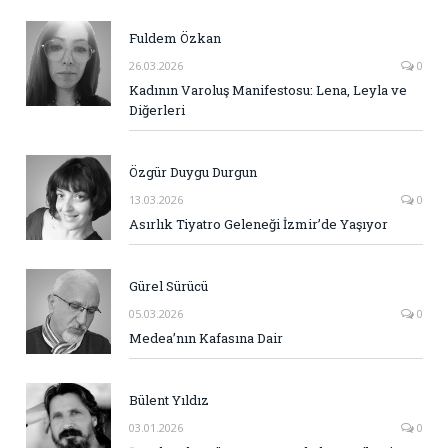
Fuldem Özkan
26.03.2026
0
Kadının Varoluş Manifestosu: Lena, Leyla ve
Diğerleri
Özgür Duygu Durgun
13.03.2026
0
Asırlık Tiyatro Geleneği İzmir’de Yaşıyor
Gürel Sürücü
05.03.2026
0
Medea’nın Kafasına Dair
Bülent Yıldız
03.01.2026
0