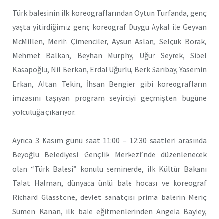
Türk balesinin ilk koreograflarından Oytun Turfanda, genç
yaşta yitirdiğimiz genç koreograf Duygu Aykal ile Geyvan
McMillen, Merih Çimenciler, Aysun Aslan, Selçuk Borak,
Mehmet Balkan, Beyhan Murphy, Uğur Seyrek, Sibel
Kasapoğlu, Nil Berkan, Erdal Uğurlu, Berk Sarıbay, Yasemin
Erkan, Altan Tekin, İhsan Bengier gibi koreografların
imzasını taşıyan program seyirciyi geçmişten bugüne
yolculuğa çıkarıyor.
Ayrıca 3 Kasım günü saat 11:00 – 12:30 saatleri arasında
Beyoğlu Belediyesi Gençlik Merkezi’nde düzenlenecek
olan “Türk Balesi” konulu seminerde, ilk Kültür Bakanı
Talat Halman, dünyaca ünlü bale hocası ve koreograf
Richard Glasstone, devlet sanatçısı prima balerin Meriç
Sümen Kanan, ilk bale eğitmenlerinden Angela Bayley,