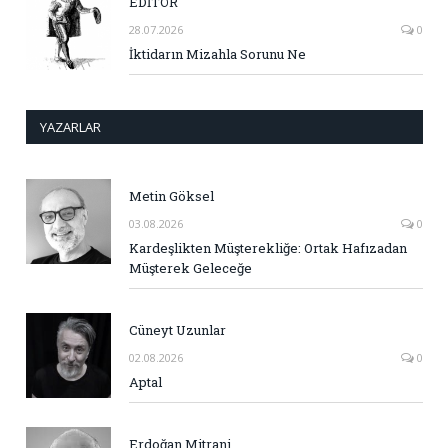
EDİTÖR
28.07.2026
0
İktidarın Mizahla Sorunu Ne
YAZARLAR
Metin Göksel
03.08.2026
0
Kardeşlikten Müşterekliğe: Ortak Hafızadan
Müşterek Geleceğe
Cüneyt Uzunlar
02.08.2026
0
Aptal
Erdoğan Mitrani