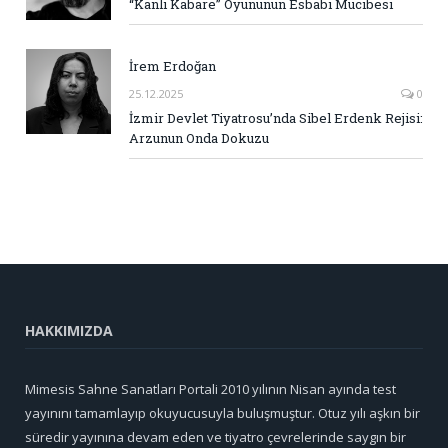
“Kanlı Kabare” Oyununun Esbabı Mucibesi
İrem Erdoğan
25.12.2025
0
İzmir Devlet Tiyatrosu’nda Sibel Erdenk Rejisi:
Arzunun Onda Dokuzu
HAKKIMIZDA
Mimesis Sahne Sanatları Portali 2010 yılının Nisan ayında test
yayınını tamamlayıp okuyucusuyla buluşmuştur. Otuz yılı aşkın bir
süredir yayınına devam eden ve tiyatro çevrelerinde saygın bir